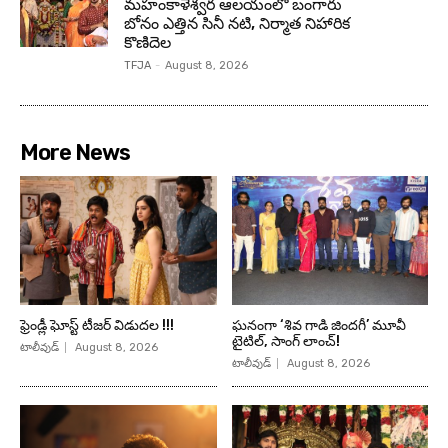
మహంకాళేశ్వర ఆలయంలో బంగారు
బోనం ఎత్తిన సినీ నటి, నిర్మాత నిహారిక
కొణిదెల
TFJA
-
August 8, 2026
More News
ఫ్రెండ్లీ ఘోస్ట్ టీజర్ విడుదల !!!
ఘనంగా ‘శివ గాడి జింద‌గీ’ మూవీ
టైటిల్, సాంగ్ లాంచ్!
టాలీవుడ్
August 8, 2026
టాలీవుడ్
August 8, 2026