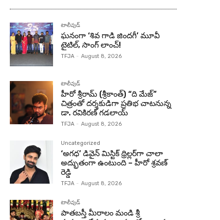
టాలీవుడ్
ఘనంగా ‘శివ గాడి జింద‌గీ’ మూవీ
టైటిల్, సాంగ్ లాంచ్!
TFJA
-
August 8, 2026
టాలీవుడ్
హీరో శ్రీరామ్ (శ్రీకాంత్) “ది మేజ్”
చిత్రంతో దర్శకుడిగా ప్రతిభ చాటనున్న
డా. రవికిరణ్ గడలాయ్
TFJA
-
August 8, 2026
Uncategorized
‘అగధ’ డివైన్ మిస్టిక్ థ్రిల్లర్‌గా చాలా
అద్భుతంగా ఉంటుంది – హీరో శ్రవణ్
రెడ్డి
TFJA
-
August 8, 2026
టాలీవుడ్
పాతబస్తీ మీరాలం మండి శ్రీ