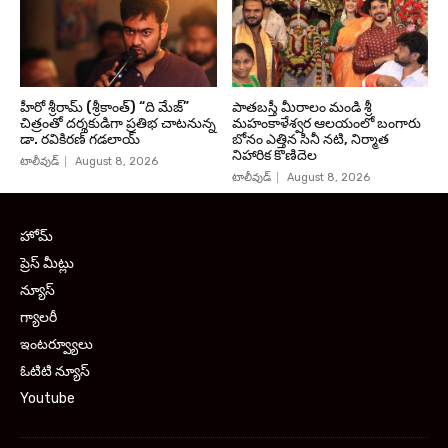
హీరో శ్రీరామ్ (శ్రీకాంత్) “ది మేజ్”
పాతబస్తీ మీరాలం మండి శ్రీ
చిత్రంతో దర్శకుడిగా ప్రతిభ చాటనున్న
మహంకాళేశ్వర ఆలయంలో బంగారు
డా. రవికిరణ్ గడలాయ్
బోనం ఎత్తిన సినీ నటి, నిర్మాత
నిహారిక కొణిదెల
టాలీవుడ్
August 8, 2026
టాలీవుడ్
August 8, 2026
హోమ్
ప్రెస్ మీట్లు
న్యూస్
గ్యాలరీ
ఇంటర్వ్యూలు
ఓటిటి న్యూస్
Youtube