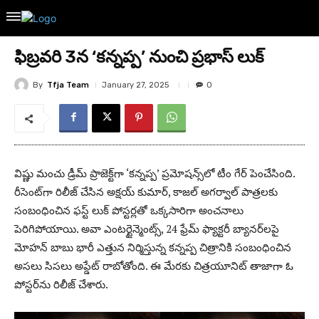
ఫిబ్రవరి 3న ‘కన్నప్ప’ నుంచి ప్రభాస్ లుక్
By
Tfja Team
January 27, 2025
0
విష్ణు మంచు డ్రీమ్ ప్రాజెక్ట్‌గా ‘కన్నప్ప’ ప్రమోషన్స్‌లో టీం గేర్ పెంచేసింది.
రీసెంట్‌గా రిలీజ్ చేసిన అక్షయ్ కుమార్, కాజల్ అగర్వాల్ పాత్రలకు
సంబంధించిన ఫస్ట్ లుక్ పోస్టర్లతో ఒక్కసారిగా అంచనాలు
పెరిగిపోయాయి. అవా ఎంటర్టైన్మెంట్స్, 24 ఫ్రేమ్ ఫ్యాక్టరీ బ్యానర్‌లపై
మోహన్ బాబు భారీ ఎత్తున నిర్మిస్తున్న కన్నప్ప చిత్రానికి సంబంధించిన
అసలు సిసలు అప్డేట్ రాబోతోంది. ఈ మేరకు చిత్రయూనిట్ తాజాగా ఓ
పోస్టర్‌ను రిలీజ్ చేశారు.