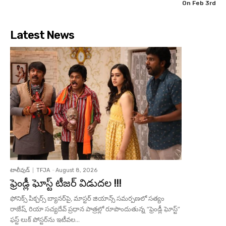
On Feb 3rd
Latest News
టాలీవుడ్
TFJA
-
August 8, 2026
ఫ్రెండ్లీ ఘోస్ట్ టీజర్ విడుదల !!!
ఫోనిక్స్ పిక్చర్స్ బ్యానర్‌పై, మాస్టర్ జియాన్స్ సమర్పణలో సత్యం
రాజేష్, రియా సచ్యదేవ్ ప్రధాన పాత్రల్లో రూపొందుతున్న “ఫ్రెండ్లీ ఘోస్ట్”
ఫస్ట్ లుక్ పోస్టర్‌ను ఇటీవల...