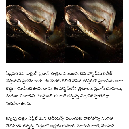
ఫిబ్రవరి 3న డార్లింగ్ ప్రభాస్ పాత్రకు సంబంధించిన పోస్టర్‌ను రిలీజ్
చేస్తామని ప్రకటించారు. ఈ మేరకు రిలీజ్ చేసిన పోస్టర్‌లో ప్రభాస్‌ను అలా
కొద్దిగా చూపించి ఊరించారు. ఈ పోస్టర్‌లోని త్రిశూలం, ప్రభాస్ చూపులు,
నుదుట విబూదిని చూస్తుంటే ఈ లుక్ కన్పప్ప చిత్రానికే హైలెట్‌గా
నిలిచేలా ఉంది.
కన్నప్ప చిత్రం ఏప్రిల్ 25న ఆడియెన్స్ ముందుకు రాబోతోన్న సంగతి
తెలిసిందే. కన్నప్ప చిత్రంలో అక్షయ్ కుమార్, మోహన్ లాల్, మోహన్