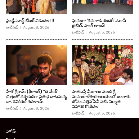
ఫ్రెండ్లీ ఘోస్ట్ టీజర్ విడుదల !!!
ఘనంగా ‘శివ గాడి జింద‌గీ’ మూవీ
టైటిల్, సాంగ్ లాంచ్!
టాలీవుడ్
August 8, 2026
టాలీవుడ్
August 8, 2026
హీరో శ్రీరామ్ (శ్రీకాంత్) “ది మేజ్”
పాతబస్తీ మీరాలం మండి శ్రీ
చిత్రంతో దర్శకుడిగా ప్రతిభ చాటనున్న
మహంకాళేశ్వర ఆలయంలో బంగారు
డా. రవికిరణ్ గడలాయ్
బోనం ఎత్తిన సినీ నటి, నిర్మాత
నిహారిక కొణిదెల
టాలీవుడ్
August 8, 2026
టాలీవుడ్
August 8, 2026
హోమ్