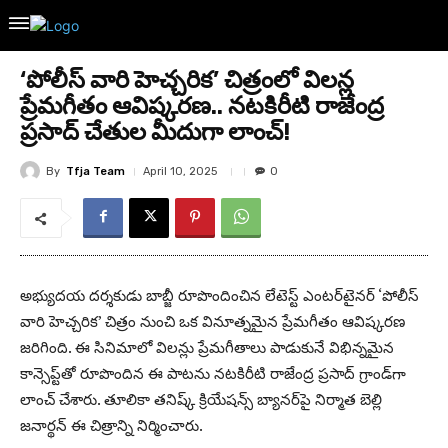
‘పోలీస్ వారి హెచ్చరిక’ చిత్రంలో విలన్ల
ప్రేమగీతం ఆవిష్కరణ.. నటకిరీటి రాజేంద్ర
ప్రసాద్ చేతుల మీదుగా లాంచ్!
By
Tfja Team
April 10, 2025
0
అభ్యుదయ దర్శకుడు బాబ్జీ రూపొందించిన లేటెస్ట్ ఎంటర్‌టైనర్ ‘పోలీస్
వారి హెచ్చరిక’ చిత్రం నుంచి ఒక వినూత్నమైన ప్రేమగీతం ఆవిష్కరణ
జరిగింది. ఈ సినిమాలో విలన్లు ప్రేమగీతాలు పాడుకునే విభిన్నమైన
కాన్సెప్ట్‌తో రూపొందిన ఈ పాటను నటకిరీటి రాజేంద్ర ప్రసాద్ గ్రాండ్‌గా
లాంచ్ చేశారు. తూలికా తనిష్క్ క్రియేషన్స్ బ్యానర్‌పై నిర్మాత బెల్లి
జనార్థన్ ఈ చిత్రాన్ని నిర్మించారు.