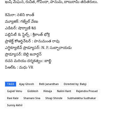
ఖుషి మేఘన, రుచిత, గోవిందా, హనుమ, బాబురామ్ తదితరులు.
కెమెరా: నళిని కాంత్
మ్యూజిక్: గజ్వేల్ వేణు
ఎడిటర్: షార్వాణి శివ
పబ్లిసిటీ & స్టిల్స్ : శ్రీకాంత్ భోక్రె
ప్రాజెక్ట్ కోఆర్డినేటర్ : హనుమంత రావు
ఎగ్జిక్యూటివ్ ప్రొడ్యూసర్: N. P. సుబ్బారాయడు
ప్రొడ్యూసర్: బెల్లి జనార్దన్
రచన మరియు దర్శకత్వం: బాబ్జి
పిఆర్ఓ : మధు VR
TAGS
Ajay Ghosh
Belli Janardhan
Directed by: Babji
Gajvel Venu
Giddesh
Himaja
Nalini Kant
Rajendra Prasad
Ravi Kale
Sharvani Siva
Shiaji Shinde
Subhalekha Sudhakar
Sunny Akhil