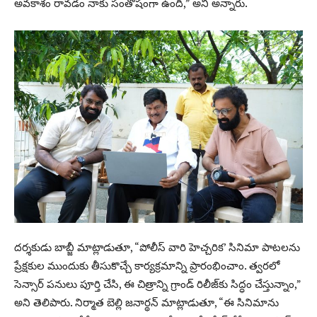
అవకాశం రావడం నాకు సంతోషంగా ఉంది,” అని అన్నారు.
దర్శకుడు బాబ్జీ మాట్లాడుతూ, “పోలీస్ వారి హెచ్చరిక’ సినిమా పాటలను
ప్రేక్షకుల ముందుకు తీసుకొచ్చే కార్యక్రమాన్ని ప్రారంభించాం. త్వరలో
సెన్సార్ పనులు పూర్తి చేసి, ఈ చిత్రాన్ని గ్రాండ్ రిలీజ్‌కు సిద్ధం చేస్తున్నాం,”
అని తెలిపారు. నిర్మాత బెల్లి జనార్థన్ మాట్లాడుతూ, “ఈ సినిమాను