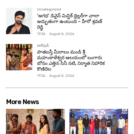
Uncategorized
‘అగధ’ డివైన్ మిస్టిక్ థ్రిల్లర్‌గా చాలా
అద్భుతంగా ఉంటుంది – హీరో శ్రవణ్
రెడ్డి
TFJA
-
August 8, 2026
టాలీవుడ్
పాతబస్తీ మీరాలం మండి శ్రీ
మహంకాళేశ్వర ఆలయంలో బంగారు
బోనం ఎత్తిన సినీ నటి, నిర్మాత నిహారిక
కొణిదెల
TFJA
-
August 8, 2026
More News