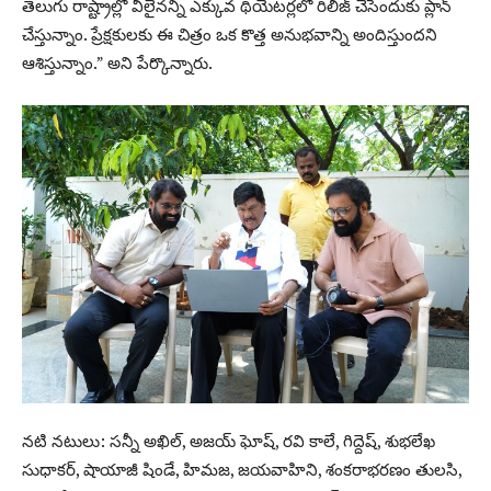
తెలుగు రాష్ట్రాల్లో వీలైనన్ని ఎక్కువ థియేటర్లలో రిలీజ్ చేసేందుకు ప్లాన్
చేస్తున్నాం. ప్రేక్షకులకు ఈ చిత్రం ఒక కొత్త అనుభవాన్ని అందిస్తుందని
ఆశిస్తున్నాం.” అని పేర్కొన్నారు.
నటి నటులు: సన్నీ అఖిల్, అజయ్ ఘోష్, రవి కాలే, గిద్దెష్, శుభలేఖ
సుధాకర్, షాయాజీ షిండే, హిమజ, జయవాహిని, శంకరాభరణం తులసి,