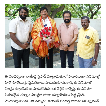
ఈ సందర్భంగా రాజేంద్ర ప్రసాద్ మాట్లాడుతూ, “సాధారణంగా సినిమాల్లో
హీరో-హీరోయిన్లు ప్రేమగీతాలు పాడుకుంటారు. కానీ, ఈ సినిమాలో
విలన్లు డ్యూయెట్‌లు పాడుకోవడం ఒక వెరైటీ కాన్సెప్ట్. ఈ సినిమా
విడుదలైన తర్వాత విలన్లకు కూడా డ్యూయెట్‌లు పెట్టే ట్రెండ్
మొదలవుతుందని నా నమ్మకం. ఇలాంటి సరికొత్త పాటను ఆవిష్కరించే