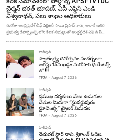
కీలక సమావేశంలో పాల్గొన్న APSFTVTDC
చైర్మన్ భరత్ భూషణ్, ఏపీ ఎఫ్డిసి ఎండి
విశ్వనాథన్, పలు శాఖల అధికారులు
ఈరోజు ఆంధ్ర ప్రదేశ్ చీఫ్ సెక్రటరీ సాయి ప్రసాద్ గారు, అలాగే ఇతర
ప్రభుత్వ డిపార్ట్మెంట్స్ లోని కీలక సభ్యులతో ఆంధ్రప్రదేశ్ ఎఫ్ డి సి...
టాలీవుడ్
స్వాతంత్ర్య దినోత్సవం సందర్బంగా
ఆగష్టు 15న ఖడ్గం మరోసారి థియేటర్స్
లో !!!
TFJA
-
August 7, 2026
టాలీవుడ్
ప్రముఖ దర్శకులు వేణు ఉడుగుల
చేతుల మీదుగా “స్టువర్టుపురం
స్టూడెంట్స్” ట్రైలర్ విడుదల
TFJA
-
August 7, 2026
టాలీవుడ్
నేచురల్ స్టార్ నాని, శ్రీకాంత్ ఓదెల,