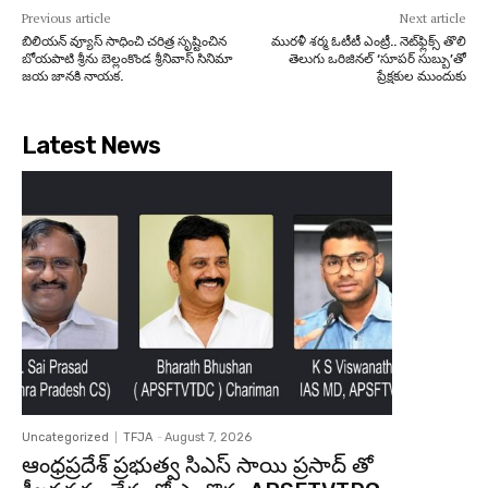
Previous article
Next article
బిలియన్ వ్యూస్ సాధించి చరిత్ర సృష్టించిన
మురళీ శర్మ ఓటీటీ ఎంట్రీ.. నెట్‌ఫ్లిక్స్ తొలి
బోయపాటి శ్రీను బెల్లంకొండ శ్రీనివాస్ సినిమా
తెలుగు ఒరిజినల్ ‘సూపర్ సుబ్బు’తో
జయ జానకి నాయక.
ప్రేక్షకుల ముందుకు
Latest News
Uncategorized
TFJA
-
August 7, 2026
ఆంధ్రప్రదేశ్ ప్రభుత్వ సిఎస్ సాయి ప్రసాద్ తో