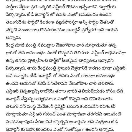
పార్టీలు వేరైనా ప్రతి ఒక్కరికి ఎన్టీఆర్ గౌరవం ఇచ్చేవారని దత్తాత్రేయ
పేర్కొన్నారు. టీడీ జనార్ధన్ తో తనకు ఎంతో అనుబంధం ఉందని
తెలుగుదేశం పార్టీలో కీలకంగా వ్యవహరిస్తూ అన్ని పార్టీల నేతలతో
చక్కటి సంబంధాలు కొనసాగించటం జనార్ధన్ ప్రత్యేకత అని ఆయన
అన్నారు.
కేంద్ర మాజీ మంత్రి సముద్రాల వేణుగోపాల చారి మాట్లాడుతూ అన్న
గారితో తన అనుబంధం ఎంతో గొప్పదని తెలిపారు. ఎన్టీఆర్ అభిమానిగా
ఉన్న తనను ప్రోత్సహించి పార్టీలో కీలకమైన బాధ్యతలు ఇచ్చారని
పేర్కొన్నారు. తాను కేంద్రమంత్రి స్థాయికి వెళ్లడానికి కారణం కూడా ఎన్టీఆర్
అని అన్నారు. టీడీ జనార్ధన్ తో తనకు ఎంతో కాలంగా అనుబంధం
ఉందని ఆయనతో కలిసి పనిచేశానని వేణుగోపాల చారి తెలిపారు.
ఎన్టీఆర్ ఔన్నత్యాన్ని రాబోయే తరాల వారికి తెలియజేయడం కోసం టిడి
జనార్దన్ చేస్తున్న కార్యక్రమాలు ఎంతో గొప్పవి అని కొనియాడారు.
తెలుగు వన్ సంస్థ మేనేజింగ్ డైరెక్టర్ అయిన కంఠమనేని రవిశంకర్
మాట్లాడుతూ ఎన్టీఆర్ గురించి ఎంత మాట్లాడినా తరగదని అటువంటి
మహానుభావుడు పేరిట నినె ల్కొల్పిన అవార్డును తన మిత్రులు టిడి
జనార్దన్ కు బహుకరించటం ఎంతో సంతోషంగా ఉందని అన్నారు.