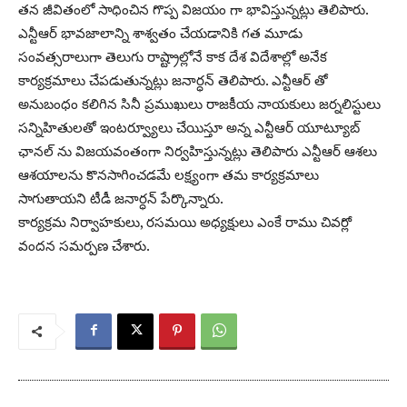
తన జీవితంలో సాధించిన గొప్ప విజయం గా భావిస్తున్నట్లు తెలిపారు.
ఎన్టీఆర్ భావజాలాన్ని శాశ్వతం చేయడానికి గత మూడు
సంవత్సరాలుగా తెలుగు రాష్ట్రాల్లోనే కాక దేశ విదేశాల్లో అనేక
కార్యక్రమాలు చేపడుతున్నట్లు జనార్ధన్ తెలిపారు. ఎన్టీఆర్ తో
అనుబంధం కలిగిన సినీ ప్రముఖులు రాజకీయ నాయకులు జర్నలిస్టులు
సన్నిహితులతో ఇంటర్వ్యూలు చేయిస్తూ అన్న ఎన్టీఆర్ యూట్యూబ్
ఛానల్ ను విజయవంతంగా నిర్వహిస్తున్నట్లు తెలిపారు ఎన్టీఆర్ ఆశలు
ఆశయాలను కొనసాగించడమే లక్ష్యంగా తమ కార్యక్రమాలు
సాగుతాయని టీడీ జనార్ధన్ పేర్కొన్నారు.
కార్యక్రమ నిర్వాహకులు, రసమయి అధ్యక్షులు ఎంకే రాము చివర్లో
వందన సమర్పణ చేశారు.