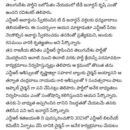
తెలుగుదేశం పార్టీని బలోపేతం చేయడంలో టీడీ జనార్దన్ కృషి ఎంతో
ఉందని రవిశంకర్ తెలిపారు.
ఎన్టీఆర్ అవార్డును స్వీకరించిన టి డి జనార్ధన్ వక్తలకు ధన్యవాదాలు
తెలియజేశారు. ఈ సందర్బంగా ఆయన మాట్లాడుతూ ఎన్టీఆర్ పేరిట
నెలకొల్పిన అవార్డు స్వీకరించడం తనకెంతో ప్రత్యేకమని, అందుకు
రసమయి వారికి కృతజ్ఞతలు అని పేర్కొన్నారు
తన రాజకీయ జీవితం ఎన్టీఆర్ స్థాపించిన తెలుగుదేశం పార్టీతో
మొదలైందని ఆనాటి నుంచి ఈనాటి వరకు పార్టీ శ్రేయస్సే పరమావధిగా
కార్యక్రమాలు నిర్వహిస్తున్నట్లు తెలిపారు ఆ క్రమంలో తొలుత తను
ఎన్టీఆర్ ఆశీస్సులతో కృష్ణాజిల్లా సహకార బ్యాంకు చైర్మన్ అయ్యానని ఆ
తర్వాత చంద్రబాబు నాయుడు గారి ఆశీస్సులతో 9 సంవత్సరాలు పాటు
ఆప్కాబ్ చైర్మన్ గా పని చేసినట్లు తెలిపారు. పార్టీలో అనేక బాధ్యతలు
నిర్వహించడం ఎంతో సంతోషాన్ని కలిగిస్తుందని ఆయన పేర్కొన్నారు.
తనకు ఏ బాధ్యత అప్పగించిన దానిని నిబద్దతతో చేయటమే తనకు
తెలిసిన పని అని జనార్ధన్ పేర్కొన్నారు
ఎన్టీఆర్ శతజయంతి ని పురస్కరించుకొని 2023లో ఎన్టీఆర్ లిటరేచర్
కమిటీని ఏర్పాటు చేసి దానికి చైర్మన్ గా అనేక కార్యక్రమాలు చేయటం