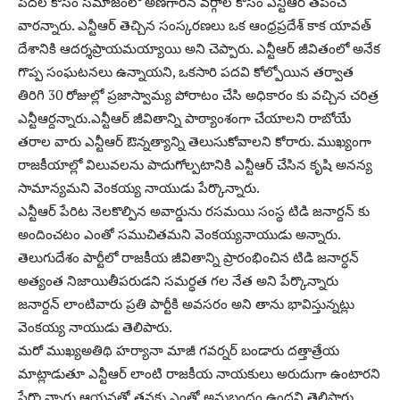
పేదల కోసం సమాజంలో అణగారిన వర్గాల కోసం ఎన్టీఆర్ తపించే
వారన్నారు. ఎన్టీఆర్ తెచ్చిన సంస్కరణలు ఒక ఆంధ్రప్రదేశ్ కాక యావత్
దేశానికి ఆదర్శప్రాయమయ్యాయి అని చెప్పారు. ఎన్టీఆర్ జీవితంలో అనేక
గొప్ప సంఘటనలు ఉన్నాయని, ఒకసారి పదవి కోల్పోయిన తర్వాత
తిరిగి 30 రోజుల్లో ప్రజాస్వామ్య పోరాటం చేసి అధికారం కు వచ్చిన చరిత్ర
ఎన్టీఆర్దన్నారు.ఎన్టీఆర్ జీవితాన్ని పాఠ్యాంశంగా చేయాలని రాబోయే
తరాల వారు ఎన్టీఆర్ ఔన్నత్యాన్ని తెలుసుకోవాలని కోరారు. ముఖ్యంగా
రాజకీయాల్లో విలువలను పాదుగోల్పటానికి ఎన్టీఆర్ చేసిన కృషి అనన్య
సామాన్యమని వెంకయ్య నాయుడు పేర్కొన్నారు.
ఎన్టీఆర్ పేరిట నెలకొల్పిన అవార్డును రసమయి సంస్థ టిడి జనార్దన్ కు
అందించటం ఎంతో సముచితమని వెంకయ్యనాయుడు అన్నారు.
తెలుగుదేశం పార్టీలో రాజకీయ జీవితాన్ని ప్రారంభించిన టిడి జనార్ధన్
అత్యంత నిజాయితీపరుడని సమర్ధత గల నేత అని పేర్కొన్నారు
జనార్దన్ లాంటివారు ప్రతి పార్టీకి అవసరం అని తాను భావిస్తున్నట్లు
వెంకయ్య నాయుడు తెలిపారు.
మరో ముఖ్యఅతిథి హర్యానా మాజీ గవర్నర్ బండారు దత్తాత్రేయ
మాట్లాడుతూ ఎన్టీఆర్ లాంటి రాజకీయ నాయకులు అరుదుగా ఉంటారని
పేర్కొన్నారు ఆయనతో తనకు ఎంతో అనుబంధం ఉందని తెలిపారు