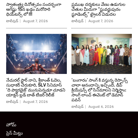
స్వాతంత్ర్య దినోత్సవం సందర్బంగా
ప్రముఖ దర్శకులు వేణు ఉడుగుల
ఆగష్టు 15న ఖడ్గం మరోసారి
చేతుల మీదుగా “స్టువర్టుపురం
థియేటర్స్ లో !!!
స్టూడెంట్స్” ట్రైలర్ విడుదల
టాలీవుడ్
August 7, 2026
టాలీవుడ్
August 7, 2026
నేచురల్ స్టార్ నాని, శ్రీకాంత్ ఓదెల,
‘బంగారం’ సాంగ్ కి వస్తున్న రెస్పాన్స్
సుధాకర్ చెరుకూరి, SLV సినిమాస్
చాలా ఆనందాన్ని ఇచ్చింది. డీపీ
‘ది ప్యారడైజ్’ మునుపెన్నడూ చూడని
క్రియేషన్స్ లో సినిమాలని నిర్మిస్తాం:
యాక్షన్ బ్లడ్ బాత్ టీజర్ రిలీజ్
సాంగ్ లాంచ్ ఈవెంట్ లో డెమాన్
పవన్
టాలీవుడ్
August 7, 2026
టాలీవుడ్
August 6, 2026
హోమ్
ప్రెస్ మీట్లు