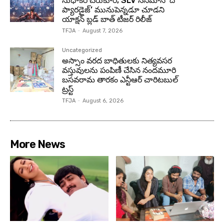
సుధాకర్ చెరుకూరి, SLV సినిమాస్ ‘ది
ప్యారడైజ్’ మునుపెన్నడూ చూడని
యాక్షన్ బ్లడ్ బాత్ టీజర్ రిలీజ్
TFJA
-
August 7, 2026
Uncategorized
అస్సాం వరద బాధితులకు నిత్యవసర
వస్తువులను పంపిణీ చేసిన నందమూరి
బసవరామ తారకం ఎన్టీఆర్ చారిటబుల్
ట్రస్ట్
TFJA
-
August 6, 2026
More News