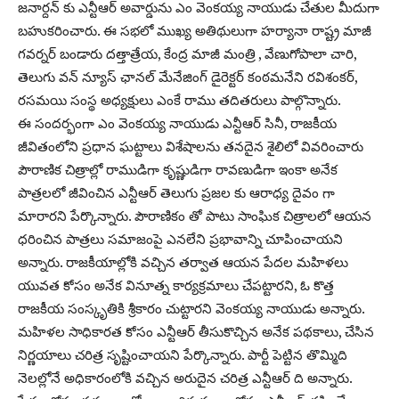
జనార్దన్ కు ఎన్టీఆర్ అవార్డును ఎం వెంకయ్య నాయుడు చేతుల మీదుగా
బహుకరించారు. ఈ సభలో ముఖ్య అతిథులుగా హర్యానా రాష్ట్ర మాజీ
గవర్నర్ బండారు దత్తాత్రేయ, కేంద్ర మాజీ మంత్రి , వేణుగోపాలా చారి,
తెలుగు వన్ న్యూస్ ఛానల్ మేనేజింగ్ డైరెక్టర్ కంఠమనేని రవిశంకర్,
రసమయి సంస్థ అధ్యక్షులు ఎంకే రాము తదితరులు పాల్గొన్నారు.
ఈ సందర్భంగా ఎం వెంకయ్య నాయుడు ఎన్టీఆర్ సినీ, రాజకీయ
జీవితంలోని ప్రధాన ఘట్టాలు విశేషాలను తనదైన శైలిలో వివరించారు
పౌరాణిక చిత్రాల్లో రాముడిగా కృష్ణుడిగా రావణుడిగా ఇంకా అనేక
పాత్రలలో జీవించిన ఎన్టీఆర్ తెలుగు ప్రజల కు ఆరాధ్య దైవం గా
మారారని పేర్కొన్నారు. పౌరాణికం తో పాటు సాంఘిక చిత్రాలలో ఆయన
ధరించిన పాత్రలు సమాజంపై ఎనలేని ప్రభావాన్ని చూపించాయని
అన్నారు. రాజకీయాల్లోకి వచ్చిన తర్వాత ఆయన పేదల మహిళలు
యువత కోసం అనేక వినూత్న కార్యక్రమాలు చేపట్టారని, ఓ కొత్త
రాజకీయ సంస్కృతికి శ్రీకారం చుట్టారని వెంకయ్య నాయుడు అన్నారు.
మహిళల సాధికారత కోసం ఎన్టీఆర్ తీసుకొచ్చిన అనేక పథకాలు, చేసిన
నిర్ణయాలు చరిత్ర సృష్టించాయని పేర్కొన్నారు. పార్టీ పెట్టిన తొమ్మిది
నెలల్లోనే అధికారంలోకి వచ్చిన అరుదైన చరిత్ర ఎన్టీఆర్ ది అన్నారు.