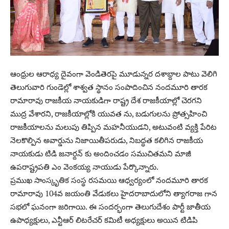
ఆంధ్రుల ఆరాధ్య దైవంగా వెండితెరపై మూడున్నర దశాబ్దాల పాటు వెలిగి
తెలుగువారి గుండెల్లో శాశ్వత స్థానం సంపాదించిన నందమూరి తారక
రామారావు రాజకీయ నాయకుడిగా రాష్ట్ర దేశ రాజకీయాల్లో చెరగని
ముద్ర వేశారని, రాజకీయాల్లోకి యువత ను, బడుగులను ప్రోత్సహించి
రాజకీయాలను మలుపు తిప్పిన మహనీయుడని, అటువంటి వ్యక్తి పేరిట
నెలకొల్పిన అవార్డును నిజాయితీపరుడు, నిబద్ధత కలిగిన రాజకీయ
నాయకుడు టిడి జనార్దన్ కు అందించడం సముచితమని మాజీ
ఉపరాష్ట్రపతి ఎం వెంకయ్య నాయుడు పేర్కొన్నారు.
ప్రముఖ సాంస్కృతిక సంస్థ రసమయి ఆధ్వర్యంలో నందమూరి తారక
రామారావు 104వ జయంతి వేడుకలు హైదరాబాదులోని త్యాగరాజ గాన
సభలో ఘనంగా జరిగాయి. ఈ సందర్భంగా తెలుగుదేశం పార్టీ జాతీయ
ఉపాధ్యక్షులు, ఎన్టీఆర్ లిటరేచర్ కమిటీ అధ్యక్షులు అయిన టిడిపి