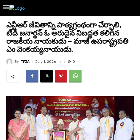
ఎన్టీఆర్ జీవితాన్ని పాఠ్యగ్రంథంగా చేర్చాలి,
టీడీ జనార్ధన్ ఓ అరుదైన నిబద్ధత కలిగిన
రాజకీయ నాయకుడు – మాజీ ఉపరాష్ట్రపతి
ఎం వెంకయ్యనాయుడు.
By
TFJA
July 1, 2026
0