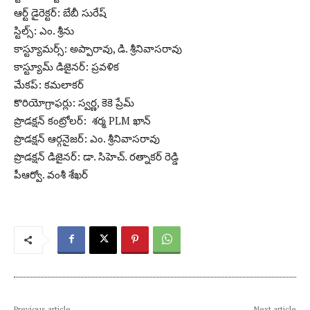
ఆర్ట్ డైరెక్టర్: బేబీ సురేష్
స్టిల్స్: ఎం. శ్రీను
కాస్ట్యూమర్స్: అప్పారావు, డి. శ్రీనివాసరావు
కాస్ట్యూమ్ డిజైనర్: ప్రవళిక
మేకప్: కమలాకర్
కొరియోగ్రాఫర్లు: స్వర్ణ, కెకె ప్రేమ్
ప్రొడక్షన్ కంట్రోలర్: శర్మ PLM ఖాన్
ప్రొడక్షన్ ఆర్గనైజర్: ఎం. శ్రీనివాసరావు
ప్రొడక్షన్ డిజైనర్: డా. సిహెచ్. రత్నాకర్ రెడ్డి
పీఆర్వో. వంశీ శేఖర్
Previous article
Next article