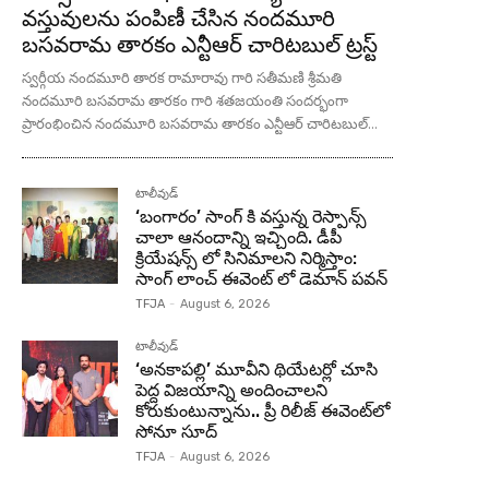
వస్తువులను పంపిణీ చేసిన నందమూరి
బసవరామ తారకం ఎన్టీఆర్ చారిటబుల్ ట్రస్ట్
స్వర్గీయ నందమూరి తారక రామారావు గారి సతీమణి శ్రీమతి
నందమూరి బసవరామ తారకం గారి శతజయంతి సందర్భంగా
ప్రారంభించిన నందమూరి బసవరామ తారకం ఎన్టీఆర్ చారిటబుల్...
టాలీవుడ్
‘బంగారం’ సాంగ్ కి వస్తున్న రెస్పాన్స్
చాలా ఆనందాన్ని ఇచ్చింది. డీపీ
క్రియేషన్స్ లో సినిమాలని నిర్మిస్తాం:
సాంగ్ లాంచ్ ఈవెంట్ లో డెమాన్ పవన్
TFJA
-
August 6, 2026
టాలీవుడ్
‘అనకాపల్లి’ మూవీని థియేటర్లో చూసి
పెద్ద విజయాన్ని అందించాలని
కోరుకుంటున్నాను.. ప్రీ రిలీజ్ ఈవెంట్‌లో
సోనూ సూద్
TFJA
-
August 6, 2026