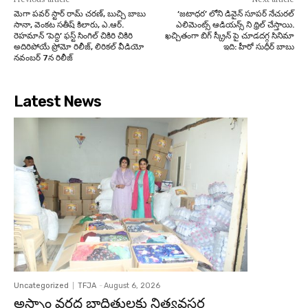
మెగా పవర్ స్టార్ రామ్ చరణ్, బుచ్చి బాబు
‘జటాధర’ లోని డివైన్ సూపర్ నేచురల్
సానా, వెంకట సతీష్ కిలారు, ఎ.ఆర్.
ఎలిమెంట్స్ ఆడియన్స్ ని థ్రిల్ చేస్తాయి.
రెహమాన్ ‘పెద్ది’ ఫస్ట్ సింగిల్ చికిరి చికిరి
ఖచ్చితంగా బిగ్ స్క్రీన్ పై చూడదగ్గ సినిమా
అదిరిపోయే ప్రోమో రిలీజ్, లిరికల్ వీడియో
ఇది: హీరో సుధీర్ బాబు
నవంబర్ 7న రిలీజ్
Latest News
Uncategorized
TFJA
-
August 6, 2026
అస్సాం వరద బాధితులకు నిత్యవసర