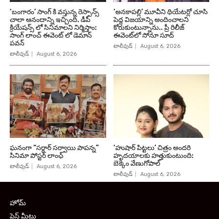
‘బంగారం’ సాంగ్ కి వస్తున్న రెస్పాన్స్
‘అనకాపల్లి’ మూవీని థియేటర్లో చూసి
చాలా ఆనందాన్ని ఇచ్చింది. డీపీ
పెద్ద విజయాన్ని అందించాలని
క్రియేషన్స్ లో సినిమాలని నిర్మిస్తాం:
కోరుకుంటున్నాను.. ప్రీ రిలీజ్
సాంగ్ లాంచ్ ఈవెంట్ లో డెమాన్
ఈవెంట్‌లో సోనూ సూద్
పవన్
టాలీవుడ్
August 6, 2026
టాలీవుడ్
August 6, 2026
ఘనంగా “సర్దార్ సర్వాయి పాపన్న”
‘హుషార్‌ పిట్టలు’ చిత్రం అందరి
సినిమా పోస్టర్ లాంఛ్
హృదయాలకు హత్తుకుంటుంది:
బెక్కెం వేణుగోపాల్‌
టాలీవుడ్
August 6, 2026
టాలీవుడ్
August 6, 2026
హోమ్
ప్రెస్ మీట్లు