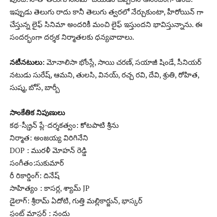
ఇప్పుడు తెలుగు రాదు కానీ తెలుగు త్వరలో నేర్చుకుంటా, హీరోయిన్ గా
చేస్తున్న లైఫ్ సినిమా అందరికీ మంచి లైఫ్ ఇస్తుందని భావిస్తున్నాను. ఈ
సందర్భంగా దర్శక నిర్మాతలకు ధన్యవాదాలు.
నటీనటులు:
మోనాలిసా భోంస్లే, సాయి చరణ్, సయాజీ షిండే, సీనియర్
నటుడు సురేష్, ఆమని, తులసి, వినయ్, రచ్చ రవి, దేవి, శ్రుతి, రోహిత,
సుష్మ, బోస్, బార్బీ
సాంకేతిక నిపుణులు
కథ-స్క్రీన్ ప్లే-దర్శకత్వం: కోటపాటి శ్రీను
నిర్మాత: అంజయ్య విరిగినేని
DOP : మురళీ మోహన్ రెడ్డి
సంగీతం:సుకుమార్
రీ రికార్డింగ్: దినేష్
సాహిత్యం : కాసర్ల, శ్యామ్ JP
డైలాగ్: శ్రీరామ్ ఏదోటి, గుత్తి మల్లికార్జున్, భాస్కర్
స్టంట్ మాస్టర్ : నందు