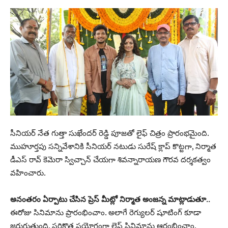
సీనియర్ నేత గుత్తా సుఖేందర్ రెడ్డి పూజతో లైఫ్ చిత్రం ప్రారంభమైంది.
ముహూర్తపు సన్నివేశానికి సీనియర్ నటుడు సురేష్ క్లాప్ కొట్టగా, నిర్మాత
డీఎస్ రావ్ కెమెరా స్విచ్చాన్ చేయగా శివన్నారాయణ గౌరవ దర్శకత్వం
వహించారు.
అనంతరం ఏర్పాటు చేసిన ప్రెస్ మీట్లో నిర్మాత అంజన్న మాట్లాడుతూ..
ఈరోజు సినిమాను ప్రారంభించాం. అలాగే రెగ్యులర్ షూటింగ్ కూడా
జరుగుతుంది. సరికొత్త ప్రయోగంగా లైఫ్ సినిమాను ఆరంభించాం.