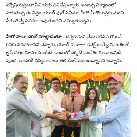
టెక్నీషియన్లంతా సీనియర్లు పనిచేస్తున్నారు. అంజన్న నిర్మాణంలో
సాగుతున్న ఈ చిత్రం యూత్ ఫుల్ సినిమా. హీరో హీరోయిన్లకు మంచి
పేరు తెచ్చే సినిమా అవుతుందని నమ్ముతున్నాను.
హీరో సాయి చరణ్ మాట్లాడుతూ..
దర్శకుడుని నేను కలిసిన రోజునే
కథకు సరిపోతావని చెప్పారు. యూత్ కు బాగా కనెక్ట్ అయ్యే కథాంశంతో
లైఫ్ చిత్రం రూపొందుతోంది. ఇందులో చక్కటి సందేశం కూడా ఇమిడి
వుంది. అందరికీ ధన్యవాదాలు తెలియజేసుకుంటున్నానని అన్నారు.