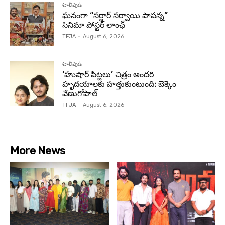
టాలీవుడ్
ఘనంగా “సర్దార్ సర్వాయి పాపన్న”
సినిమా పోస్టర్ లాంఛ్
TFJA
-
August 6, 2026
టాలీవుడ్
‘హుషార్‌ పిట్టలు’ చిత్రం అందరి
హృదయాలకు హత్తుకుంటుంది: బెక్కెం
వేణుగోపాల్‌
TFJA
-
August 6, 2026
More News