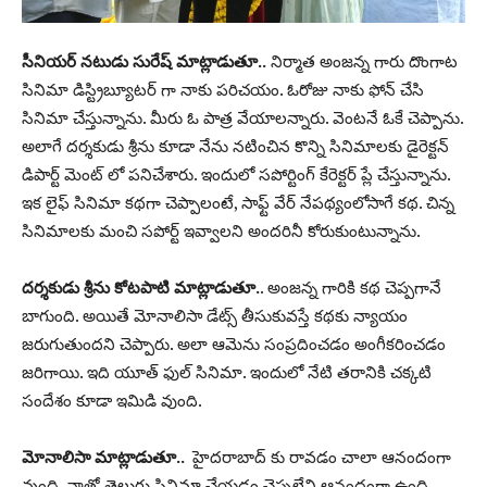
సీనియర్ నటుడు సురేష్ మాట్లాడుతూ..
నిర్మాత అంజన్న గారు దొంగాట
సినిమా డిస్ట్రిబ్యూటర్ గా నాకు పరిచయం. ఓరోజు నాకు ఫోన్ చేసి
సినిమా చేస్తున్నాను. మీరు ఓ పాత్ర వేయాలన్నారు. వెంటనే ఓకే చెప్పాను.
అలాగే దర్శకుడు శ్రీను కూడా నేను నటించిన కొన్ని సినిమాలకు డైరెక్టన్
డిపార్ట్ మెంట్ లో పనిచేశారు. ఇందులో సపోర్టింగ్ కేరెక్టర్ ప్లే చేస్తున్నాను.
ఇక లైఫ్ సినిమా కథగా చెప్పాలంటే, సాఫ్ట్ వేర్ నేపథ్యంలోసాగే కథ. చిన్న
సినిమాలకు మంచి సపోర్ట్ ఇవ్వాలని అందరినీ కోరుకుంటున్నాను.
దర్శకుడు శ్రీను కోటపాటి మాట్లాడుతూ.
. అంజన్న గారికి కథ చెప్పగానే
బాగుంది. అయితే మోనాలిసా డేట్స్ తీసుకువస్తే కథకు న్యాయం
జరుగుతుందని చెప్పారు. అలా ఆమెను సంప్రదించడం అంగీకరించడం
జరిగాయి. ఇది యూత్ ఫుల్ సినిమా. ఇందులో నేటి తరానికి చక్కటి
సందేశం కూడా ఇమిడి వుంది.
మోనాలిసా మాట్లాడుతూ..
హైదరాబాద్ కు రావడం చాలా ఆనందంగా
వుంది. నాతో తెలుగు సినిమా చేయడం చెప్పలేని ఆనందంగా ఉంది.