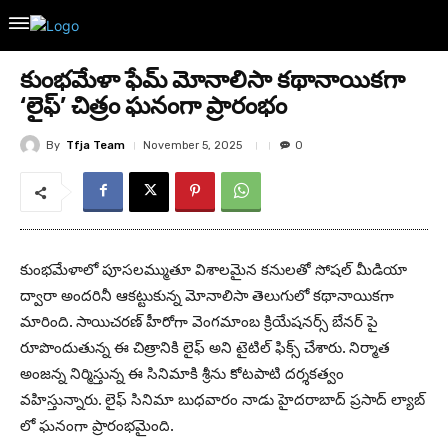
కుంభమేళా ఫేమ్ మోనాలిసా కథానాయికగా
‘లైఫ్’ చిత్రం ఘనంగా ప్రారంభం
By
Tfja Team
November 5, 2025
0
కుంభమేళాలో పూసలమ్ముతూ విశాలమైన కనులతో సోషల్ మీడియా
ద్వారా అందరినీ ఆకట్టుకున్న మోనాలిసా తెలుగులో కథానాయికగా
మారింది. సాయిచరణ్ హీరోగా వెంగమాంబ క్రియేషనర్స్ బేనర్ పై
రూపొందుతున్న ఈ చిత్రానికి లైఫ్ అని టైటిల్ ఫిక్స్ చేశారు. నిర్మాత
అంజన్న నిర్మిస్తున్న ఈ సినిమాకి శ్రీను కోటపాటి దర్శకత్వం
వహిస్తున్నారు. లైఫ్ సినిమా బుధవారం నాడు హైదరాబాద్ ప్రసాద్ ల్యాబ్
లో ఘనంగా ప్రారంభమైంది.