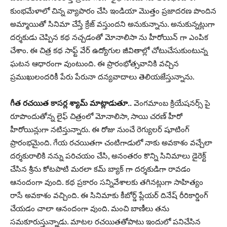
కుంభమేళాలో చిన్న వ్యాపారం చేసి ఇండియా మొత్తం ప్రజాదరణ పొందిన
అమ్మాయితో సినిమా చేస్తే క్రేజ్ వస్తుందని అనుకున్నాను. అనుకున్నట్లుగా
దర్శకుడు చెప్పిన కథ నచ్చడంతో మోనాలిసా ను హీరోయిన్ గా ఎంపిక
చేశాం. ఈ చిత్ర కథ సాఫ్ట్ వేర్ ఉద్యోగుల జీవితాల్లో చోటుచేసుకుంటున్న
ఘటన ఆధారంగా వుంటుంది. ఈ ప్రారంభోత్సవానికి వచ్చిన
ప్రముఖులందరికీ పేరు పేరునా దన్యవాదాలు తెలియజేస్తున్నాను.
గీత రచయిత కాసర్ల శ్యామ్ మాట్లాడుతూ..
వెంగమాంబ క్రియేషనర్స్ పై
రూపొందుతోన్న లైఫ్ చిత్రంలో మోనాలిసా, సాయి చరణ్ హీరో
హీరోయిన్లుగా నటిస్తున్నారు. ఈ రోజు నుంచే రెగ్యులర్ షూటింగ్
ప్రారంభమైంది. గేయ రచయితగా చంటిగాడులో నాకు అవకాశం వచ్చేలా
దర్శకురాలికి నన్ను పరిచయం చేసి, అనంతరం కొన్ని సినిమాలు డైరెక్ట్
చేసిన శ్రీను కోటపాటి మరలా కమ్ బ్యాక్ గా దర్శకుడిగా రావడం
ఆనందంగా వుంది. కథ ప్రకారం సన్నివేశాలకు తగినట్లుగా సాహిత్యం
రాసే అవకాశం వచ్చింది. ఈ సినిమాకు కీబోర్డ్ ప్లేయర్ దినేష్ రీరికార్డింగ్
చేయడం చాలా ఆనందంగా వుంది. మంచి బాణీలు తను
సమకూరుస్తున్నాడు. మాటల రచయితతోపాటు ఇందులో పనిచేసిన