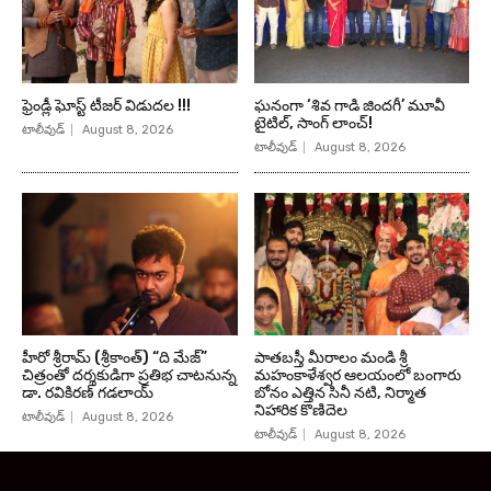
ఫ్రెండ్లీ ఘోస్ట్ టీజర్ విడుదల !!!
ఘనంగా ‘శివ గాడి జింద‌గీ’ మూవీ
టైటిల్, సాంగ్ లాంచ్!
టాలీవుడ్
August 8, 2026
టాలీవుడ్
August 8, 2026
హీరో శ్రీరామ్ (శ్రీకాంత్) “ది మేజ్”
పాతబస్తీ మీరాలం మండి శ్రీ
చిత్రంతో దర్శకుడిగా ప్రతిభ చాటనున్న
మహంకాళేశ్వర ఆలయంలో బంగారు
డా. రవికిరణ్ గడలాయ్
బోనం ఎత్తిన సినీ నటి, నిర్మాత
నిహారిక కొణిదెల
టాలీవుడ్
August 8, 2026
టాలీవుడ్
August 8, 2026