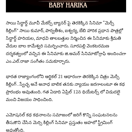
సాయి సిద్ధార్ద్ మూవీ మేకర్స్ బ్యానర్ పై తెరకెక్కిన సినిమా “మెర్సీ
కిల్లింగ్” సాయి కుమార్, పార్వతీశం, ఐశ్వర్య, బేబి హారిక ప్రధాన పాత్రల్లో
సిద్ధార్ద్ హరియల, మాధవి తాలబత్తుల నిర్మించిన ఈ సినిమాకు శ్రీమతి
వేదుల బాల కామేశ్వరి సమర్పించారు. సూరపల్లి వెంకటరమణ
దర్శకత్వంలో వచ్చిన ఈ సినిమాకు జి.అమర్ సినిమాటోగ్రాఫి అందించగా
ఎం.ఎల్.రాజా సంగీతం సమకూర్చారు.
భారత రాజ్యాంగంలోని ఆర్టికల్ 21 ఆధారంగా తెరకెక్కిన చిత్రం మెర్సీ
కిల్లింగ్ . స్వేచ్ఛ అనే అనాధ బాలిక తనకు న్యాయం జరగాలంటూ ఈ కథ
ప్రారంభం అవుతుంది. గత ఏడాది ఏప్రిల్ 12న థియేటర్స్ లో విడుదలై
మంచి విజయం సాధించింది.
ఎమోషనల్ కథ కథనాలను సమాజంలో జరిగే కొన్ని సంఘటనలను
తీసుకొని చేసిన మెర్సి కిల్లింగ్ సినిమా ప్రస్తుతం అహలో స్ట్రీమింగ్
అవుతోంది.