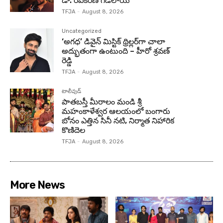
డా. రవికిరణ్ గడలాయ్
TFJA
-
August 8, 2026
Uncategorized
‘అగధ’ డివైన్ మిస్టిక్ థ్రిల్లర్‌గా చాలా
అద్భుతంగా ఉంటుంది – హీరో శ్రవణ్
రెడ్డి
TFJA
-
August 8, 2026
టాలీవుడ్
పాతబస్తీ మీరాలం మండి శ్రీ
మహంకాళేశ్వర ఆలయంలో బంగారు
బోనం ఎత్తిన సినీ నటి, నిర్మాత నిహారిక
కొణిదెల
TFJA
-
August 8, 2026
More News