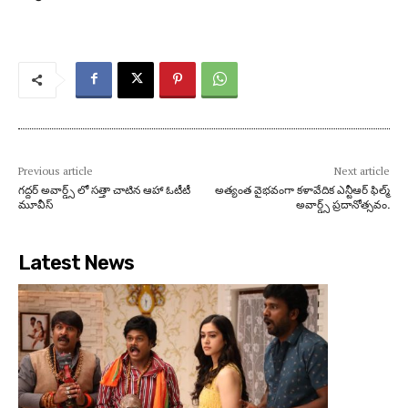
Previous article
Next article
గద్దర్ అవార్డ్స్ లో సత్తా చాటిన ఆహా ఓటీటీ
అత్యంత వైభవంగా కళావేదిక ఎన్టీఆర్ ఫిల్మ్
మూవీస్
అవార్డ్స్ ప్రదానోత్సవం.
Latest News