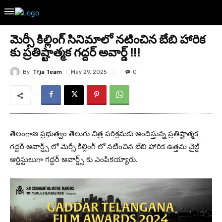
మెర్సీ కిల్లింగ్ సినిమాలో నటించిన బేబి హారిక
కు ప్రతిష్టాత్మక గద్దర్ అవార్డ్ !!!
By
Tfja Team
May 29, 2025
0
తెలంగాణ ప్రభుత్వం తెలుగు చిత్ర పరిశ్రమకు అందిస్తున్న ప్రతిష్టాత్మక
గద్దర్ అవార్డ్స్ లో మెర్సీ కిల్లింగ్ లో నటించిన బేబి హారిక ఉత్తమ చైల్డ్
ఆర్టిస్టులుగా గద్దర్ అవార్డ్స్ కు ఎంపికయ్యారు.