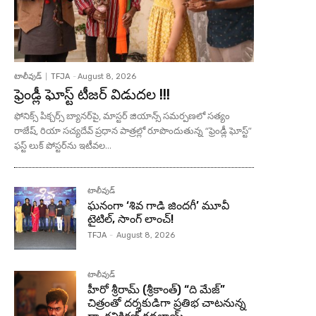
టాలీవుడ్
TFJA
-
August 8, 2026
ఫ్రెండ్లీ ఘోస్ట్ టీజర్ విడుదల !!!
ఫోనిక్స్ పిక్చర్స్ బ్యానర్‌పై, మాస్టర్ జియాన్స్ సమర్పణలో సత్యం
రాజేష్, రియా సచ్యదేవ్ ప్రధాన పాత్రల్లో రూపొందుతున్న “ఫ్రెండ్లీ ఘోస్ట్”
ఫస్ట్ లుక్ పోస్టర్‌ను ఇటీవల...
టాలీవుడ్
ఘనంగా ‘శివ గాడి జింద‌గీ’ మూవీ
టైటిల్, సాంగ్ లాంచ్!
TFJA
-
August 8, 2026
టాలీవుడ్
హీరో శ్రీరామ్ (శ్రీకాంత్) “ది మేజ్”
చిత్రంతో దర్శకుడిగా ప్రతిభ చాటనున్న