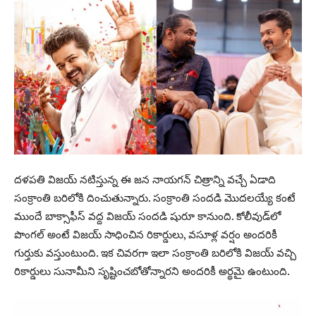
దళపతి విజయ్ నటిస్తున్న ఈ జన నాయగన్ చిత్రాన్ని వచ్చే ఏడాది
సంక్రాంతి బరిలోకి దించుతున్నారు. సంక్రాంతి సందడి మొదలయ్యే కంటే
ముందే బాక్సాఫీస్ వద్ద విజయ్ సందడి షురూ కానుంది. కోలీవుడ్‌లో
పొంగల్ అంటే విజయ్ సాధించిన రికార్డులు, వసూళ్ల వర్షం అందరికీ
గుర్తుకు వస్తుంటుంది. ఇక చివరగా ఇలా సంక్రాంతి బరిలోకి విజయ్ వచ్చి
రికార్డులు సునామీని సృష్టించబోతోన్నారని అందరికీ అర్థమై ఉంటుంది.