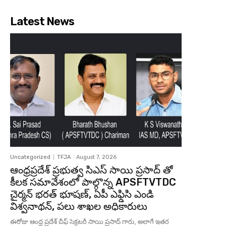
Latest News
Uncategorized
TFJA
-
August 7, 2026
ఆంధ్రప్రదేశ్ ప్రభుత్వ సిఎస్ సాయి ప్రసాద్ తో
కీలక సమావేశంలో పాల్గొన్న APSFTVTDC
చైర్మన్ భరత్ భూషణ్, ఏపీ ఎఫ్డిసి ఎండి
విశ్వనాథన్, పలు శాఖల అధికారులు
ఈరోజు ఆంధ్ర ప్రదేశ్ చీఫ్ సెక్రటరీ సాయి ప్రసాద్ గారు, అలాగే ఇతర