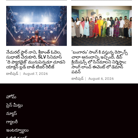
నేచురల్ స్టార్ నాని, శ్రీకాంత్ ఓదెల,
‘బంగారం’ సాంగ్ కి వస్తున్న రెస్పాన్స్
సుధాకర్ చెరుకూరి, SLV సినిమాస్
చాలా ఆనందాన్ని ఇచ్చింది. డీపీ
‘ది ప్యారడైజ్’ మునుపెన్నడూ చూడని
క్రియేషన్స్ లో సినిమాలని నిర్మిస్తాం:
యాక్షన్ బ్లడ్ బాత్ టీజర్ రిలీజ్
సాంగ్ లాంచ్ ఈవెంట్ లో డెమాన్
పవన్
టాలీవుడ్
August 7, 2026
టాలీవుడ్
August 6, 2026
హోమ్
ప్రెస్ మీట్లు
న్యూస్
గ్యాలరీ
ఇంటర్వ్యూలు