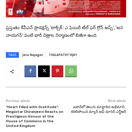
ప్రస్తుతం కేవీఎన్ ప్రొడక్షన్స్ ‘టాక్సిక్: ఎ ఫెయిరీ టేల్ ఫర్ గ్రోన్ అప్స్’, ‘జన
నాయగన్’ వంటి భారీ చిత్రాల నిర్మాణంలో బిజీగా ఉంది
TAGS
Jana Nayagan
THALAPATHY VIJAY
Previous article
Next article
“Heart Filled with Gratitude”:
జపాన్‌లో తెలుగు మాట్లాడిన అభిమాని..
Megastar Chiranjeevi Reacts on
కదిలిపోయిన మ్యాన్ ఆఫ్ మాసెస్ ఎన్టీఆర్
Prestigious Honour at the
House of Commons in the
United Kingdom