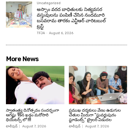
Uncategorized
అస్సాం వరద బాధితులకు నిత్యవసర
వస్తువులను పంపిణీ చేసిన నందమూరి
బసవరామ తారకం ఎన్టీఆర్ చారిటబుల్
ట్రస్ట్
TFJA
-
August 6, 2026
More News
స్వాతంత్ర్య దినోత్సవం సందర్బంగా
ప్రముఖ దర్శకులు వేణు ఉడుగుల
ఆగష్టు 15న ఖడ్గం మరోసారి
చేతుల మీదుగా “స్టువర్టుపురం
థియేటర్స్ లో !!!
స్టూడెంట్స్” ట్రైలర్ విడుదల
టాలీవుడ్
August 7, 2026
టాలీవుడ్
August 7, 2026