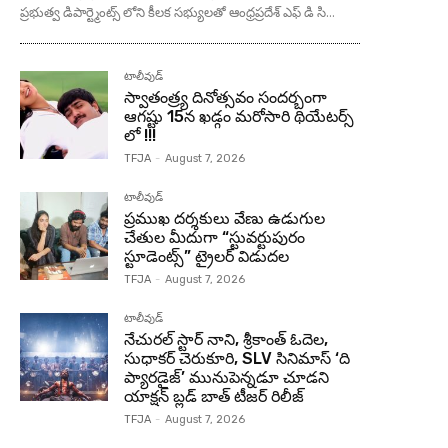
ప్రభుత్వ డిపార్ట్మెంట్స్ లోని కీలక సభ్యులతో ఆంధ్రప్రదేశ్ ఎఫ్ డి సి...
టాలీవుడ్
స్వాతంత్ర్య దినోత్సవం సందర్బంగా
ఆగష్టు 15న ఖడ్గం మరోసారి థియేటర్స్
లో !!!
TFJA
-
August 7, 2026
టాలీవుడ్
ప్రముఖ దర్శకులు వేణు ఉడుగుల
చేతుల మీదుగా “స్టువర్టుపురం
స్టూడెంట్స్” ట్రైలర్ విడుదల
TFJA
-
August 7, 2026
టాలీవుడ్
నేచురల్ స్టార్ నాని, శ్రీకాంత్ ఓదెల,
సుధాకర్ చెరుకూరి, SLV సినిమాస్ ‘ది
ప్యారడైజ్’ మునుపెన్నడూ చూడని
యాక్షన్ బ్లడ్ బాత్ టీజర్ రిలీజ్
TFJA
-
August 7, 2026