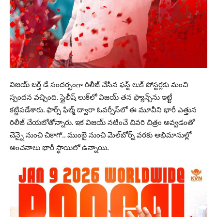
విజయ్ బర్త్ డే సందర్భంగా రిలీజ్ చేసిన ఫస్ట్ లుక్ పోస్టర్లకు మంచి
స్పందన వచ్చింది. స్టైలీష్ లుక్‌లో విజయ్ తన ఫ్యాన్స్‌ను ఇట్టే
కట్టిపడేశారు. ఫార్స్ ఫిల్మ్ ద్వారా ఓవర్సీస్‌లో ఈ మూవీని భారీ ఎత్తున
రిలీజ్ చేయబోతోన్నారు. ఇక విజయ్ నటించే చివరి చిత్రం అవ్వడంతో
చెన్నై నుంచి చికాగో.. ముంబై నుంచి మెల్‌బోర్న్‌ వరకు అభిమానుల్లో
అంచనాలు భారీ స్థాయిలో ఉన్నాయి.