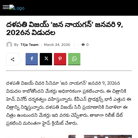
దళపతి విజయ్ ‘జన నాయగన్’ జనవరి 9,
2026న విడుదల
By
Tfja Team
March 24, 2025
0
దళపతి విజయ్ చివరి సినిమా ‘జన నాయగన్’ జనవరి 9, 2026న
విడుదల కాబోతోందని మేకర్లు అధికారికంగా ప్రకటించారు. ఈ చిత్రానికి
హెచ్. వినోద్ దర్శకత్వం వహిస్తున్నారు. కేవీఎన్ ప్రొడక్షన్స్ భారీ ఎత్తున ఈ
చిత్రాన్ని నిర్మిస్తున్నారు. దళపతి విజయ్ సినీ ప్రయాణానికి నివాళిలా ఈ
చిత్రం ఉంటుందని మేకర్లు ఇది వరకు చెప్పేశారు. తాజాగా రిలీజ్ డేట్
ప్రకటించి మరింతగా హైప్ క్రియేట్ చేశారు.