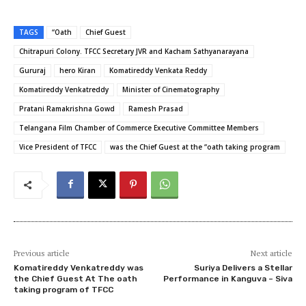
TAGS
“Oath
Chief Guest
Chitrapuri Colony. TFCC Secretary JVR and Kacham Sathyanarayana
Gururaj
hero Kiran
Komatireddy Venkata Reddy
Komatireddy Venkatreddy
Minister of Cinematography
Pratani Ramakrishna Gowd
Ramesh Prasad
Telangana Film Chamber of Commerce Executive Committee Members
Vice President of TFCC
was the Chief Guest at the “oath taking program
Previous article
Next article
Komatireddy Venkatreddy was
Suriya Delivers a Stellar
the Chief Guest At The oath
Performance in Kanguva – Siva
taking program of TFCC