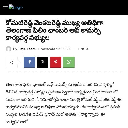
కోమటిరెడ్డి వెంకటరెడ్డి ముఖ్య అతిథిగా
తెలంగాణ ఫిలిం ఛాంబర్ ఆఫ్ కామర్స్
కార్యవర్గ సభ్యుల
By
Tfja Team
November 11, 2024
0
తెలంగాణ ఫిలిం ఛాంబర్ ఆఫ్ కామర్స్ కు ఇటీవల జరిగిన ఎన్నికల్లో
గెలిచిన కార్యవర్గ సభ్యుల ప్రమాణ స్వీకార కార్యక్రమం హైదరాబాద్ లో
ఘనంగా జరిగింది. సినిమాటోగ్రఫీ శాఖా మంత్రి కోమటిరెడ్డి వెంకటరెడ్డి ఈ
కార్యక్రమానికి ముఖ్య అతిథిగా హాజరయ్యారు. ఈ కార్యక్రమంలో ప్రసాద్
సంస్థల అధినేత రమేష్ ప్రసాద్ మరో అతిథిగా పాల్గొన్నారు. ఈ
కార్యక్రమంలో