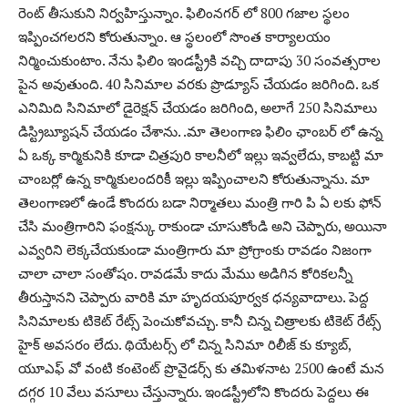
రెంట్ తీసుకుని నిర్వహిస్తున్నాం. ఫిలింనగర్ లో 800 గజాల స్థలం
ఇప్పించగలరని కోరుతున్నాం. ఆ స్థలంలో సొంత కార్యాలయం
నిర్మించుకుంటాం. నేను ఫిలిం ఇండస్ట్రీకి వచ్చి దాదాపు 30 సంవత్సరాల
పైన అవుతుంది. 40 సినిమాల వరకు ప్రొడ్యూస్ చేయడం జరిగింది. ఒక
ఎనిమిది సినిమాలో డైరెక్షన్ చేయడం జరిగింది, అలాగే 250 సినిమాలు
డిస్ట్రిబ్యూషన్ చేయడం చేశాను. .మా తెలంగాణ ఫిలిం ఛాంబర్ లో ఉన్న
ఏ ఒక్క కార్మికునికి కూడా చిత్రపురి కాలనీలో ఇల్లు ఇవ్వలేదు, కాబట్టి మా
చాంబర్లో ఉన్న కార్మికులందరికీ ఇల్లు ఇప్పించాలని కోరుతున్నాను. మా
తెలంగాణలో ఉండే కొందరు బడా నిర్మాతలు మంత్రి గారి పి ఏ లకు ఫోన్
చేసి మంత్రిగారిని ఫంక్షన్కు రాకుండా చూసుకోండి అని చెప్పారు, అయినా
ఎవ్వరిని లెక్కచేయకుండా మంత్రిగారు మా ప్రోగ్రాంకు రావడం నిజంగా
చాలా చాలా సంతోషం. రావడమే కాదు మేము అడిగిన కోరికలన్నీ
తీరుస్తానని చెప్పారు వారికి మా హృదయపూర్వక ధన్యవాదాలు. పెద్ద
సినిమాలకు టికెట్ రేట్స్ పెంచుకోవచ్చు. కానీ చిన్న చిత్రాలకు టికెట్ రేట్స్
హైక్ అవసరం లేదు. థియేటర్స్ లో చిన్న సినిమా రిలీజ్ కు క్యూబ్,
యూఎఫ్ వో వంటి కంటెంట్ ప్రొవైడర్స్ కు తమిళనాట 2500 ఉంటే మన
దగ్గర 10 వేలు వసూలు చేస్తున్నారు. ఇండస్ట్రీలోని కొందరు పెద్దలు ఈ