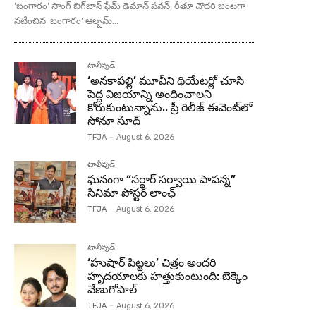
'బంగారం' సాంగ్ బిగ్‌బాస్ ఫేమ్ డెమాన్ పవన్, రీతూ చౌదరి జంటగా
నటించిన 'బంగారం' ఆల్బమ్...
టాలీవుడ్
‘అనకాపల్లి’ మూవీని థియేటర్లో చూసి
పెద్ద విజయాన్ని అందించాలని
కోరుకుంటున్నాను.. ప్రీ రిలీజ్ ఈవెంట్‌లో
సోనూ సూద్
TFJA
-
August 6, 2026
టాలీవుడ్
ఘనంగా “సర్దార్ సర్వాయి పాపన్న”
సినిమా పోస్టర్ లాంఛ్
TFJA
-
August 6, 2026
టాలీవుడ్
‘హుషార్‌ పిట్టలు’ చిత్రం అందరి
హృదయాలకు హత్తుకుంటుంది: బెక్కెం
వేణుగోపాల్‌
TFJA
-
August 6, 2026