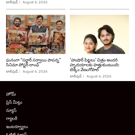
టాలీవుడ్
August 6, 2026
ఘనంగా “సర్దార్ సర్వాయి పాపన్న”
‘హుషార్‌ పిట్టలు’ చిత్రం అందరి
సినిమా పోస్టర్ లాంఛ్
హృదయాలకు హత్తుకుంటుంది:
బెక్కెం వేణుగోపాల్‌
టాలీవుడ్
August 6, 2026
టాలీవుడ్
August 6, 2026
హోమ్
ప్రెస్ మీట్లు
న్యూస్
గ్యాలరీ
ఇంటర్వ్యూలు
ఓటిటి న్యూస్