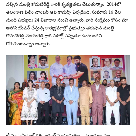
వచ్చిన మంత్రి కోమటిరెడ్డి గారికి కృతజ్ఞతలు చెబుతున్నాం. 2014లో
తెలంగాణ ఫిలిం ఛాంబర్ ఆఫ్ కామర్స్ ఏర్పడింది. సుమారు 16 వేల
మంది సభ్యులు 24 విభాగాల నుంచి ఉన్నారు. వారి సంక్షేమం కోసం మా
అసోసియేషన్ చేస్తున్న కార్యక్రమాల్లో ప్రభుత్వం తరుపున మంత్రి
కోమటిరెడ్డి వెంకటరెడ్డి గారి సపోర్ట్ ఎప్పుడూ ఉంటుందని
కోరుకుంటున్నాం అన్నారు
టీ మా ప్రెసిడెంట్ రశ్మి ఠాకూర్ మాట్లాడుతూ – ముందుగా మా