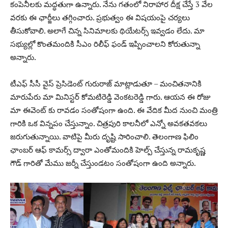
కంపెనీలకు మద్ధతుగా ఉన్నారు. నేను గతంలో నిరాహార దీక్ష చేస్తే 3 వేల
వరకు ఈ ఛార్జీలు తగ్గించారు. ప్రభుత్వం ఈ విషయంపై చర్యలు
తీసుకోవాలి. అలాగే చిన్న సినిమాలకు థియేటర్స్ ఇవ్వడం లేదు. మా
సభ్యుల్లో కొంతమందికి సీఎం రిలీఫ్ ఫండ్ ఇప్పించాలని కోరుతున్నా
అన్నారు.
టీఎఫ్ సీసీ వైస్ ప్రెసిడెంట్ గురురాజ్ మాట్లాడుతూ – మంచితనానికి
మారుపేరు మా మినిస్టర్ కోమటిరెడ్డి వెంకటరెడ్డి గారు. ఆయన ఈ రోజు
మా ఈవెంట్ కు రావడం సంతోషంగా ఉంది. ఈ వేదిక మీద నుంచి మంత్రి
గారికి ఒక విన్నపం చేస్తున్నాం. చిత్రపురి కాలనీలో ఎన్నో అవకతవకలు
జరుగుతున్నాయి. వాటిపై మీరు దృష్టి సారించాలి. తెలంగాణ ఫిలిం
ఛాంబర్ ఆఫ్ కామర్స్ ద్వారా ఎంతోమందికి హెల్ప్ చేస్తున్న రామకృష్ణ
గౌడ్ గారితో మేము జర్నీ చేస్తుండటం సంతోషంగా ఉంది అన్నారు.