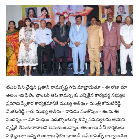
టీఎఫ్ సీసీ ఛైర్మన్ ప్రతాని రామకృష్ణ గౌడ్ మాట్లాడుతూ – ఈ రోజు మా
తెలంగాణ ఫిలిం ఛాంబర్ ఆఫ్ కామర్స్ కు ఎన్నికైన కార్యవర్గ సభ్యుల
ప్రమాణ స్వీకార కార్యక్రమానికి ముఖ్య అతిథిగా మంత్రి కోమటిరెడ్డి
వెంకటరెడ్డి గారు ముఖ్య అతిథిగా రావడం సంతోషంగా ఉంది. ఈ
సందర్భంగా మా సంఘం ఎదుర్కొంటున్న కొన్ని సమస్యలను ఆయన
దృష్టికి తీసుకురావాలని అనుకుంటున్నాం. తెలంగాణ సినీ కార్మికులు
సభ్యులుగా ఉన్న తెలంగాణ ఫిలిం ఛాంబర్ ఆఫ్ కామర్స్ కార్యాలయం