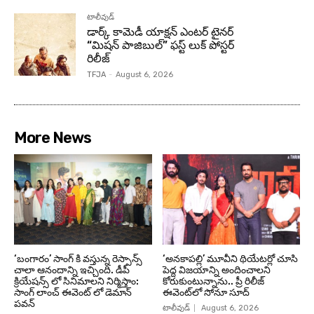
టాలీవుడ్
డార్క్ కామెడీ యాక్షన్ ఎంటర్ టైనర్
“మిషన్ పాజిబుల్” ఫస్ట్ లుక్ పోస్టర్
రిలీజ్
TFJA
-
August 6, 2026
More News
‘బంగారం’ సాంగ్ కి వస్తున్న రెస్పాన్స్
‘అనకాపల్లి’ మూవీని థియేటర్లో చూసి
చాలా ఆనందాన్ని ఇచ్చింది. డీపీ
పెద్ద విజయాన్ని అందించాలని
క్రియేషన్స్ లో సినిమాలని నిర్మిస్తాం:
కోరుకుంటున్నాను.. ప్రీ రిలీజ్
సాంగ్ లాంచ్ ఈవెంట్ లో డెమాన్
ఈవెంట్‌లో సోనూ సూద్
పవన్
టాలీవుడ్
August 6, 2026