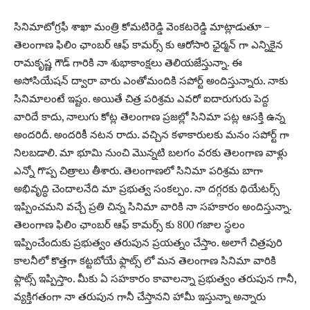
సినిమాటోగ్రఫీ శాఖా మంత్రి కోమటిరెడ్డి వెంకటరెడ్డి మాట్లాడుతూ –
తెలంగాణ ఫిలిం ఛాంబర్ ఆఫ్ కామర్స్ కు ఆరోసారి ఛైర్మన్ గా ఎన్నికైన
రామకృష్ణ గౌడ్ గారికి నా శుభాకాంక్షలు తెలియజేస్తున్నా. ఈ
అసోసియేషన్ ద్వారా వారు ఎంతోమందికి సపోర్ట్ అందిస్తున్నారు. నాకు
సినిమాలంటే ఇష్టం. అయితే చిత్ర పరిశ్రమ ఎవరో ఐదారుగురు పెద్ద
వారిదే కాదు, నాలుగు కోట్ల తెలంగాణ ప్రజల్లో సినిమా పట్ల ఆసక్తి ఉన్న
అందరిదీ. అందరికీ నటన రాదు. వచ్చిన కళాకారులకు మనం సపోర్ట్ గా
నిలబడాలి. మా భూమి నుంచి మొన్నటి బలగం వరకు తెలంగాణ వాళ్లు
ఎన్నో గొప్ప చిత్రాలు తీశారు. తెలంగాణలో సినిమా పరిశ్రమ బాగా
అభివృద్ధి చెందాలనేది మా ప్రభుత్వ సంకల్పం. నా దగ్గరకు థియేటర్స్
ఇప్పించమని వచ్చే ప్రతి చిన్న సినిమా వారికి నా సహకారం అందిస్తున్నా.
తెలంగాణ ఫిలిం ఛాంబర్ ఆఫ్ కామర్స్ కు 800 గజాల స్థలం
ఇప్పించేందుకు ప్రభుత్వం తరుపున ప్రయత్నం చేస్తాం. అలాగే చిత్రపురి
కాలనీలో కొత్తగా కట్టబోయే ఫ్లాట్స్ లో మన తెలంగాణ సినిమా వారికి
ఫ్లాట్స్ ఇప్పిస్తాం. మీకు ఏ సహకారం కావాలన్నా ప్రభుత్వం తరుపున గానీ,
వ్యక్తిగతంగా నా తరుపున గానీ చేస్తానని హామీ ఇస్తున్నా అన్నారు