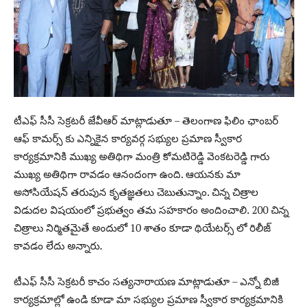
టీఎఫ్ సీసీ సెక్రటరీ జేవీఆర్ మాట్లాడుతూ – తెలంగాణ ఫిలిం ఛాంబర్
ఆఫ్ కామర్స్ కు ఎన్నికైన కార్యవర్గ సభ్యుల ప్రమాణ స్వీకార
కార్యక్రమానికి ముఖ్య అతిథిగా మంత్రి కోమటిరెడ్డి వెంకటరెడ్డి గారు
ముఖ్య అతిథిగా రావడం ఆనందంగా ఉంది. ఆయనకు మా
అసోసియేషన్ తరుపున కృతజ్ఞతలు చెబుతున్నాం. చిన్న చిత్రాల
విడుదల విషయంలో ప్రభుత్వం తమ సహకారం అందించాలి. 200 చిన్న
చిత్రాలు నిర్మితమైతే అందులో 10 శాతం కూడా థియేటర్స్ లో రిలీజ్
కావడం లేదు అన్నారు.
టీఎఫ్ సీసీ సెక్రటరీ కాచం సత్యనారాయణ మాట్లాడుతూ – ఎన్నో బిజీ
కార్యక్రమాల్లో ఉండి కూడా మా సభ్యుల ప్రమాణ స్వీకార కార్యక్రమానికి