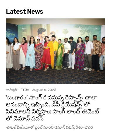
Latest News
టాలీవుడ్
TFJA
-
August 6, 2026
‘బంగారం’ సాంగ్ కి వస్తున్న రెస్పాన్స్ చాలా
ఆనందాన్ని ఇచ్చింది. డీపీ క్రియేషన్స్ లో
సినిమాలని నిర్మిస్తాం: సాంగ్ లాంచ్ ఈవెంట్
లో డెమాన్ పవన్
-సోషల్ మీడియాలో వైరల్ మారిన డెమాన్ పవన్, రీతూ చౌదరి