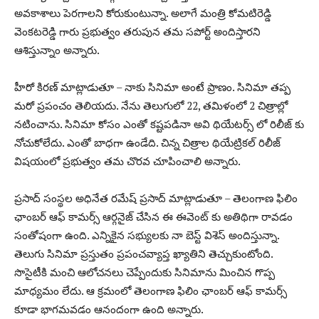
అవకాశాలు పెరగాలని కోరుకుంటున్నా. అలాగే మంత్రి కోమటిరెడ్డి
వెంకటరెడ్డి గారు ప్రభుత్వం తరుపున తమ సపోర్ట్ అందిస్తారని
ఆశిస్తున్నాం అన్నారు.
హీరో కిరణ్ మాట్లాడుతూ – నాకు సినిమా అంటే ప్రాణం. సినిమా తప్ప
మరో ప్రపంచం తెలియదు. నేను తెలుగులో 22, తమిళంలో 2 చిత్రాల్లో
నటించాను. సినిమా కోసం ఎంతో కష్టపడినా అవి థియేటర్స్ లో రిలీజ్ కు
నోచుకోలేదు. ఎంతో బాధగా ఉండేది. చిన్న చిత్రాల థియేట్రికల్ రిలీజ్
విషయంలో ప్రభుత్వం తమ చొరవ చూపించాలి అన్నారు.
ప్రసాద్ సంస్థల అధినేత రమేష్ ప్రసాద్ మాట్లాడుతూ – తెలంగాణ ఫిలిం
ఛాంబర్ ఆఫ్ కామర్స్ ఆర్గనైజ్ చేసిన ఈ ఈవెంట్ కు అతిథిగా రావడం
సంతోషంగా ఉంది. ఎన్నికైన సభ్యులకు నా బెస్ట్ విశెస్ అందిస్తున్నా.
తెలుగు సినిమా ప్రస్తుతం ప్రపంచవ్యాప్త ఖ్యాతిని తెచ్చుకుంటోంది.
సొసైటీకి మంచి ఆలోచనలు చెప్పేందుకు సినిమాను మించిన గొప్ప
మాధ్యమం లేదు. ఆ క్రమంలో తెలంగాణ ఫిలిం ఛాంబర్ ఆఫ్ కామర్స్
కూడా భాగమవడం ఆనందంగా ఉంది అన్నారు.