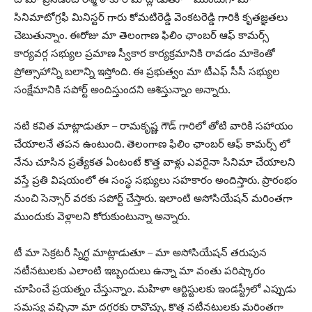
సినిమాటోగ్రఫీ మినిస్టర్ గారు కోమటిరెడ్డి వెంకటరెడ్డి గారికి కృతజ్ఞతలు
చెబుతున్నాం. ఈరోజు మా తెలంగాణ ఫిలిం ఛాంబర్ ఆఫ్ కామర్స్
కార్యవర్గ సభ్యుల ప్రమాణ స్వీకార కార్యక్రమానికి రావడం మాకెంతో
ప్రోత్సాహాన్ని బలాన్ని ఇస్తోంది. ఈ ప్రభుత్వం మా టీఎఫ్ సీసీ సభ్యుల
సంక్షేమానికి సపోర్ట్ అందిస్తుందని ఆశిస్తున్నాం అన్నారు.
నటి కవిత మాట్లాడుతూ – రామకృష్ణ గౌడ్ గారిలో తోటి వారికి సహాయం
చేయాలనే తపన ఉంటుంది. తెలంగాణ ఫిలిం ఛాంబర్ ఆఫ్ కామర్స్ లో
నేను చూసిన ప్రత్యేకత ఏంటంటే కొత్త వాళ్లు ఎవరైనా సినిమా చేయాలని
వస్తే ప్రతి విషయంలో ఈ సంస్థ సభ్యులు సహకారం అందిస్తారు. ప్రారంభం
నుంచి సెన్సార్ వరకు సపోర్ట్ చేస్తారు. ఇలాంటి అసోసియేషన్ మరింతగా
ముందుకు వెళ్లాలని కోరుకుంటున్నా అన్నారు.
టీ మా సెక్రటరీ స్నిగ్ధ మాట్లాడుతూ – మా అసోసియేషన్ తరుపున
నటీనటులకు ఎలాంటి ఇబ్బందులు ఉన్నా మా వంతు పరిష్కారం
చూపించే ప్రయత్నం చేస్తున్నాం. మహిళా ఆర్టిస్టులకు ఇండస్ట్రీలో ఎప్పుడు
సమస్య వచ్చినా మా దగ్గరకు రావొచ్చు. కొత్త నటీనటులకు మరింతగా