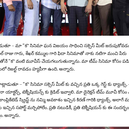
్లాడుతూ – మా “క” సినిమా ఘన విజయం సాధించి సక్సెస్ మీట్ జరుపుకోవడ
్ రాజు గారు, శేఖర్ కమ్ముల గారి ఫిదా సినిమాతో నాకు నటిగా మంచి పేరు
ింపుతోనే “క” వంటి మూవీస్ చేయగలుగుతున్నాను. మా టీమ్ సినిమా కోసం పడ
ూపంలో రిజల్ట్ రావడం హ్యపీగా ఉంది. అన్నారు.
లాడుతూ – “క” సినిమా సక్సెస్ మీట్ కు వచ్చిన ప్రతి ఒక్క గెస్ట్ కు థ్యాంక్స్
ాక్టర్స్, టెక్నీషియన్స్ కు క్రెడిట్ ఇవ్వాలి. మా డైరెక్షన్ టీమ్ మూవీ కోస
ాంప్లికేటెడ్ స్క్రిప్ట్ ను నమ్మి అవకాశం ఇచ్చిన కిరణ్ గారికి థ్యాంక్స్. అలాగే 
ు ఇచ్చిన సపోర్ట్ మర్చిపోలేం. ప్రతి నటుడికీ, ప్రతి టెక్నీషియన్ కు ఈ సందర్భ
ాం. అన్నారు.