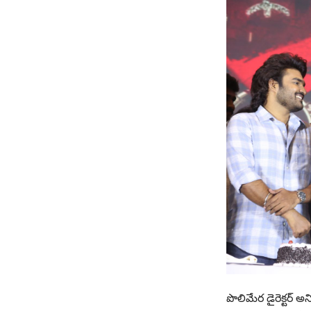
పొలిమేర డైరెక్టర్ 