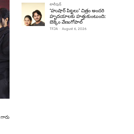
టాలీవుడ్
‘హుషార్‌ పిట్టలు’ చిత్రం అందరి
హృదయాలకు హత్తుకుంటుంది:
బెక్కెం వేణుగోపాల్‌
TFJA
-
August 6, 2026
 గారు