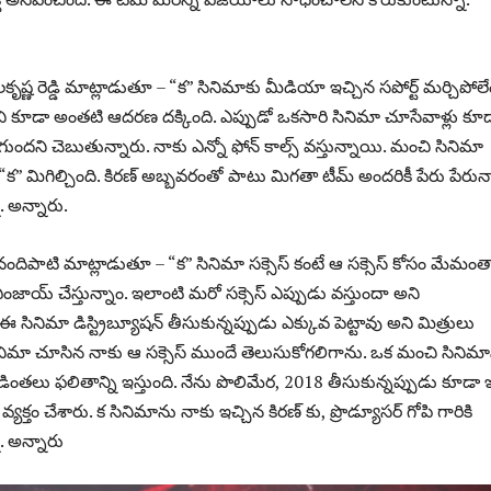
కృష్ణ రెడ్డి మాట్లాడుతూ – “క” సినిమాకు మీడియా ఇచ్చిన సపోర్ట్ మర్చిపోలే
ుంచి కూడా అంతటి ఆదరణ దక్కింది. ఎప్పుడో ఒకసారి సినిమా చూసేవాళ్లు కూ
ాగుందని చెబుతున్నారు. నాకు ఎన్నో ఫోన్ కాల్స్ వస్తున్నాయి. మంచి సినిమా
 “క” మిగిల్చింది. కిరణ్ అబ్బవరంతో పాటు మిగతా టీమ్ అందరికీ పేరు పేరున
ా. అన్నారు.
శీ నందిపాటి మాట్లాడుతూ – “క” సినిమా సక్సెస్ కంటే ఆ సక్సెస్ కోసం మేమంత
 ఎంజాయ్ చేస్తున్నాం. ఇలాంటి మరో సక్సెస్ ఎప్పుడు వస్తుందా అని
 సినిమా డిస్ట్రిబ్యూషన్ తీసుకున్నప్పుడు ఎక్కువ పెట్టావు అని మిత్రులు
ినిమా చూసిన నాకు ఆ సక్సెస్ ముందే తెలుసుకోగలిగాను. ఒక మంచి సినిమ
ింతలు ఫలితాన్ని ఇస్తుంది. నేను పొలిమేర, 2018 తీసుకున్నప్పుడు కూడా 
్యక్తం చేశారు. క సినిమాను నాకు ఇచ్చిన కిరణ్ కు, ప్రొడ్యూసర్ గోపి గారికి
ా. అన్నారు