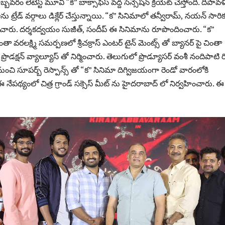
వరం లెటెస్ట్ మూవీ “క” బాక్సాఫీస్ వద్ద సెన్సేషన్ క్రియేట్ చేస్తోంది. దీపావళ
ు ట్రేడ్ వర్గాలు డిక్లేర్ చేస్తున్నాయి. “క” సినిమాలో తన్వీరామ్, నయన్ సారి
ంచారు. దర్శకద్వయం సుజీత్, సందీప్ ఈ సినిమాను రూపొందించారు. “క”
ంతా వరలక్ష్మి సమర్పణలో శ్రీచక్రాస్ ఎంటర్ టైన్ మెంట్స్ తో బ్యానర్ పై చింతా
రీ ప్రొడక్షన్ వ్యాల్యూస్ తో నిర్మించారు. తెలుగులో ప్రొడ్యూసర్ వంశీ నందిపాటి ర
నుంచి సూపర్బ్ రెస్పాన్స్ తో “క” సినిమా దిగ్విజయంగా రెండో వారంలోకి
నేపథ్యంలో చిత్ర గ్రాండ్ సక్సెస్ మీట్ ను హైదరాబాద్ లో నిర్వహించారు. ఈ