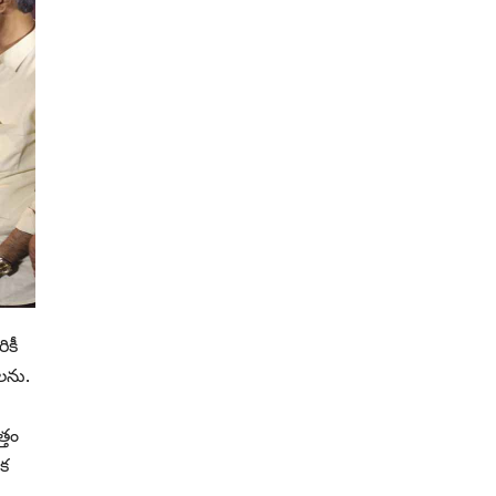
ికీ
లను.
్తం
ాక