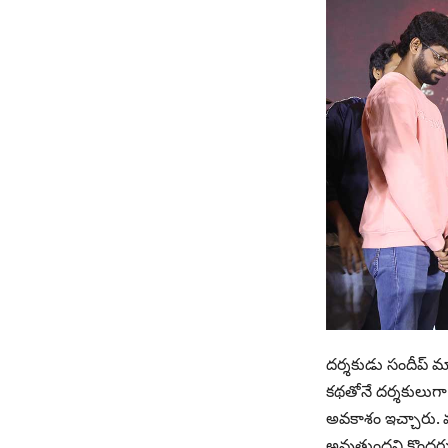
దర్శకుడు సందీప్ మ
కథతోనే దర్శకులుగా 
అవకాశం ఇచ్చారు. మా 
అవుతుందని కొందరు భ