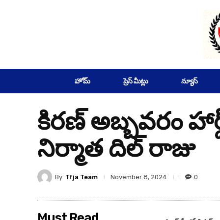
SUBSCRIBE
హోమ్
ప్రెస్ మీట్లు
న్యూస్
కిరణ్ అబ్బవరం హార్
నిర్మాత దిల్ రాజు
By
Tfja Team
0
November 8, 2024
Must Read