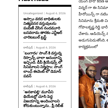
యంగ్ హీరో కిరణ్ అబ్బ
విన్నర్ గా ఈ సినిమాన
హీరోయిన్స్ గా నటి
Uncategorized
August 6, 2026
అస్సాం వరద బాధితులకు
సినిమాను శ్రీమతి చి
నిత్యవసర వస్తువులను
గోపాలకృష్ణ రెడ్డి భా
పంపిణీ చేసిన నందమూరి
బసవరామ తారకం ఎన్టీఆర్
చేశారు. ఆడియెన్స్ 
చారిటబుల్ ట్రస్ట్
అడుగుపెడుతోంది. ఈ 
కార్యక్రమంలో
టాలీవుడ్
August 6, 2026
‘బంగారం’ సాంగ్ కి వస్తున్న
రెస్పాన్స్ చాలా ఆనందాన్ని
ఇచ్చింది. డీపీ క్రియేషన్స్ లో
సినిమాలని నిర్మిస్తాం: సాంగ్
లాంచ్ ఈవెంట్ లో డెమాన్
పవన్
టాలీవుడ్
August 6, 2026
‘అనకాపల్లి’ మూవీని
థియేటర్లో చూసి పెద్ద
విజయాన్ని అందించాలని
కోరుకుంటున్నాను.. ప్రీ రిలీజ్