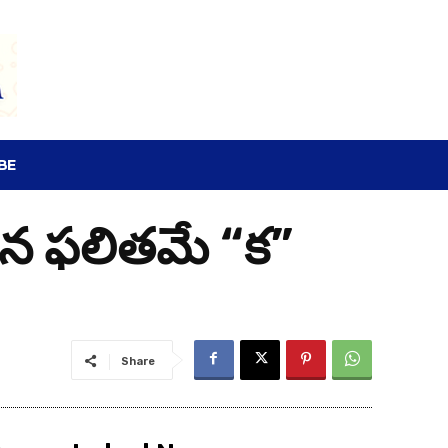
SEARCH
BE
్కిన ఫలితమే “క”
Share