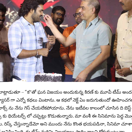
్ మాట్లాడుతూ – “క”తో ఘన విజయం అందుకున్న కిరణ్ కు మూవీ టీమ్ అందర
్రొడ్యూసర్ గా ఎన్నో కథలు వింటాను. ఆ కథలో నెక్ట్ ఏం జరుగుతుందో ఊహించగ
లైమాక్స్ ను నేను గెస్ చేయలేకపోయాను. నేను ఇటీవల కాలంలో చూసిన ది బెస్ట్
్లైమాక్స్ కు థియేటర్స్ లో చప్పట్లు కొడుతున్నారు. మా వంశీ ఈ సినిమాను పెద్ద మొత
ేశాడు. రిస్క్ చేస్తున్నాడేమో అని ముందు నేను కొంత భయపడినా, సినిమా చూశ
టే అనిపించింది. ఈ టీమ్ మరిన్ని విజయాలు సాధించాలని కోరుకుంటున్నా.