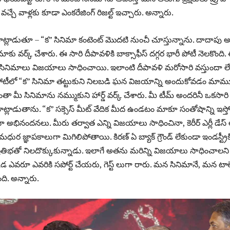
చ్చే వాళ్లకు కూడా ఎంకరేజింగ్ రిజల్ట్ ఇచ్చారు. అన్నారు.
 మాట్లాడుతూ – “క” సినిమా కంటెంట్ మొదటి నుంచీ చూస్తున్నాను. దాదాపు 
కు వర్క్ చేశారు. ఈ సారి దీపావళికి బాక్సాఫీస్ దగ్గర భారీ పోటీ నెలకొంది.
సినిమాలు విజయాలు సాధించాయి. ఇలాంటి దీపావళి మరోసారి వస్తుందా ల
ఆ పోటీలో “క” సినిమా తట్టుకుని నిలబడి ఘన విజయాన్ని అందుకోవడం మా
 మీ సినిమాను నమ్ముకుని హార్డ్ వర్క్ చేశారు. మీ టీమ్ అందరినీ ఒకసారి
ాట్లాడుతాను. “క” సక్సెస్ మీట్ వేదిక మీద ఉండటం మాకూ సంతోషాన్ని ఇస్తో
 అభినందనలు. మీరు తర్వాత ఎన్ని విజయాలు సాధించినా, కెరీర్ ఎర్లీ డేస్ 
 మధుర జ్ఞాపకాలుగా మిగిలిపోతాయి. కిరణ్ ఏ బ్యాక్ గ్రౌండ్ లేకుండా ఇండస్ట్రీక
 ప్రతిభతో నిలదొక్కుకున్నాడు. ఇలాగే అతను మరిన్ని విజయాలు సాధించాలని
కడ ఎవరూ ఎవరికి సపోర్ట్ చేయరు, గెస్ట్ లుగా రారు. మన సినిమానే, మన టాల
ి. అన్నారు.