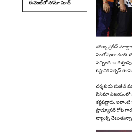
ఈవెంట్‌లో సోనూ సూద్
శరణ్య ప్రదీప్ మాట
సంతోషంగా ఉంది. దిల
వచ్చింది. ఆ గుర్త
కష్టానికి సక్సెస్ ర
దర్శకుడు సుజీత్ మాట్
సినిమా విజయంలో నా య
కష్టపడ్డారు. ఇలాంటి క
ప్రొడ్యూసర్ గోపి గార
థ్యాంక్స్ చెబుతున్న