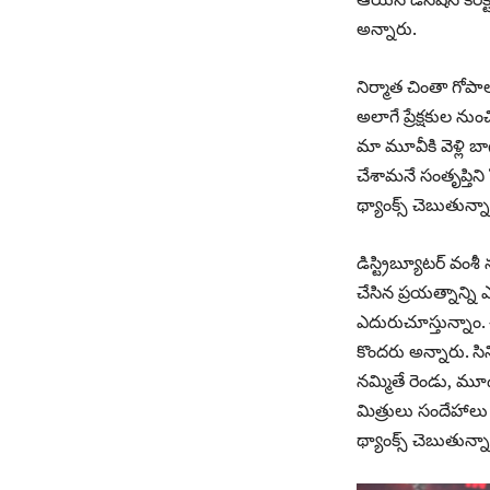
అన్నారు.
నిర్మాత చింతా గోపాల
అలాగే ప్రేక్షకుల న
మా మూవీకి వెళ్లి బ
చేశామనే సంతృప్తిని
థ్యాంక్స్ చెబుతున్న
డిస్ట్రిబ్యూటర్ వం
చేసిన ప్రయత్నాన్ని
ఎదురుచూస్తున్నాం. ఈ
కొందరు అన్నారు. స
నమ్మితే రెండు, మూడ
మిత్రులు సందేహాలు వ
థ్యాంక్స్ చెబుతున్న