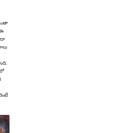
అంతా
 ఈ
ేదా
మూలు
ంది.
లో
ి
ెంటే