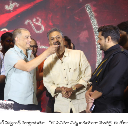
అనిల్ విశ్వనాథ్ మాట్లాడుతూ – “క” సినిమా చిన్న ఐడియాగా మొదలై..ఈ రోజు