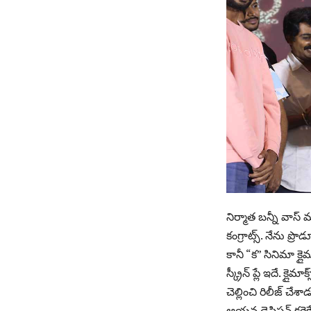
నిర్మాత బన్నీ వాస
కంగ్రాట్స్. నేను ప
కానీ “క” సినిమా క్
స్క్రీన్ ప్లే ఇదే. క
చెల్లించి రిలీజ్ చ
ఆయన డెసిషన్ కరెక్