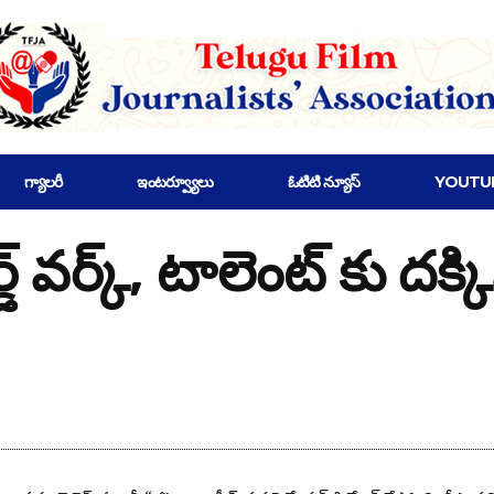
గ్యాలరీ
ఇంటర్వ్యూలు
ఓటిటి న్యూస్
YOUTU
డ్ వర్క్, టాలెంట్ కు దక