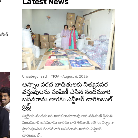
Latest News
ి
క
ిలీజ్
Uncategorized
TFJA
-
August 6, 2026
అస్సాం వరద బాధితులకు నిత్యవసర
వస్తువులను పంపిణీ చేసిన నందమూరి
బసవరామ తారకం ఎన్టీఆర్ చారిటబుల్
ట్రస్ట్
స్వర్గీయ నందమూరి తారక రామారావు గారి సతీమణి శ్రీమతి
నందమూరి బసవరామ తారకం గారి శతజయంతి సందర్భంగా
ప్రారంభించిన నందమూరి బసవరామ తారకం ఎన్టీఆర్
చారిటబుల్...