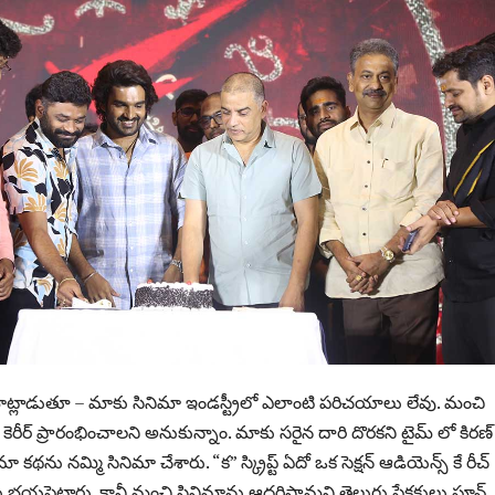
ాట్లాడుతూ – మాకు సినిమా ఇండస్ట్రీలో ఎలాంటి పరిచయాలు లేవు. మంచి
కెరీర్ ప్రారంభించాలని అనుకున్నాం. మాకు సరైన దారి దొరకని టైమ్ లో కిరణ్
కథను నమ్మి సినిమా చేశారు. “క” స్క్రిప్ట్ ఏదో ఒక సెక్షన్ ఆడియెన్స్ కే రీచ్
యపెట్టారు. కానీ మంచి సినిమాను ఆదరిస్తామని తెలుగు ప్రేక్షకులు ప్రూవ్