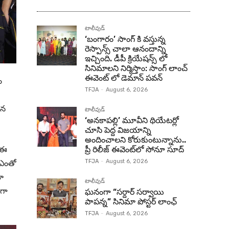
టాలీవుడ్
‘బంగారం’ సాంగ్ కి వస్తున్న
రెస్పాన్స్ చాలా ఆనందాన్ని
ఇచ్చింది. డీపీ క్రియేషన్స్ లో
సినిమాలని నిర్మిస్తాం: సాంగ్ లాంచ్
ఈవెంట్ లో డెమాన్ పవన్
ం
TFJA
-
August 6, 2026
ిన
టాలీవుడ్
‘అనకాపల్లి’ మూవీని థియేటర్లో
చూసి పెద్ద విజయాన్ని
అందించాలని కోరుకుంటున్నాను..
. ఈ
ప్రీ రిలీజ్ ఈవెంట్‌లో సోనూ సూద్
ం ఎంతో
TFJA
-
August 6, 2026
మా
టాలీవుడ్
ంగా
ఘనంగా “సర్దార్ సర్వాయి
పాపన్న” సినిమా పోస్టర్ లాంఛ్
TFJA
-
August 6, 2026