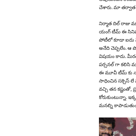
చేశారు. మా తర్వాత వ
నిర్మాత దిల్ రాజు
యంగ్ టీమ్ ఈ సినిమా
పోటీలో కూడా ఐదు 
అనేది చెప్పలేం. 
విషయం కాదు. మీరంతా
పర్సనల్ గా కలిసి మ
ఈ మూవీ టీమ్ కు నా
సాధించిన సక్సెస్ లే
వచ్చి తన కష్టంతో,
కోరుకుంటున్నా. ఇక్
మనల్ని కాపాడుతుంద