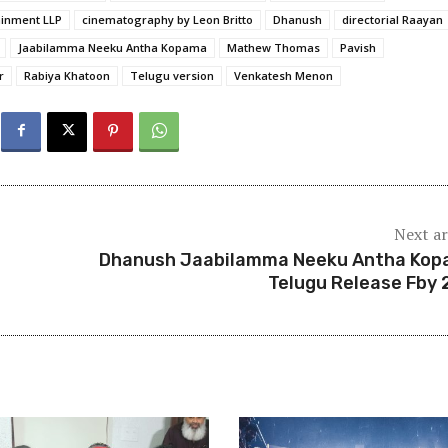
ainment LLP
cinematography by Leon Britto
Dhanush
directorial Raayan
Jaabilamma Neeku Antha Kopama
Mathew Thomas
Pavish
r
Rabiya Khatoon
Telugu version
Venkatesh Menon
Next ar
Dhanush Jaabilamma Neeku Antha Ko
Telugu Release Fby 