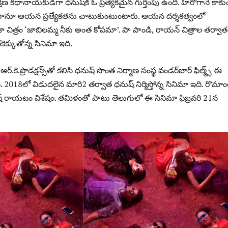
ల‌క్ష‌ణ క‌థానాయ‌కుడిగా ధ‌నుష్‌కి ఓ ప్ర‌త్యేక‌మైన గుర్తింపు ఉంది. హీరోగానే కాక
ుడిగానూ ఆయ‌న ప్ర‌త్యేక‌త‌ను చాటుకుంటుంటారు. ఆయ‌న ద‌ర్శ‌క‌త్వంలో
చిత్రం ‘జాబిలమ్మ నీకు అంత కోపమా’. పా పాండి, రాయ‌న్ చిత్రాల త‌ర్వాత
ెర‌కెక్కుతోన్న సినిమా ఇది.
ఆర్‌.కె.ప్రొడ‌క్ష‌న్స్‌తో క‌లిసి ధ‌నుష్ సొంత నిర్మాణ సంస్థ వండ‌ర్‌బార్ ఫిల్మ్స్ ఈ
ది. 2018లో విడుద‌లైన మారి2 త‌ర్వాత ధ‌నుష్ నిర్మిస్తోన్న సినిమా ఇది. రొమాంట
ష్ రాయ‌టం విశేషం. త‌మిళంతో పాటు తెలుగులో ఈ సినిమా ఫిబ్ర‌వ‌రి 21న