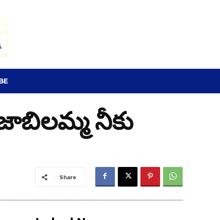
SEARCH
BE
జాబిలమ్మ నీకు
Share