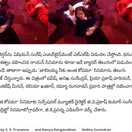
ష‌న్‌ను ఏషియ‌న్ సురేష్ ఎంట‌ర్‌టైన్‌మెంట్ ఎల్ఎల్‌పి విడుద‌ల చేస్తోంది. ధ‌ను
ర్శ‌క‌త్వం వ‌హించిన రాయ‌న్ సినిమాను కూడా ఇదే బ్యాన‌ర్ తెలుగులో విడుద‌ల
సిందే. తాజాగా ఇప్పుడు ‘జాబిలమ్మ నీకు అంత కోపమా’ సినిమాను తెలుగు
లీజ్ చేస్తున్నారు. ఈ చిత్రంలో ప‌వీష్‌, అనిఖ సురేంద్ర‌న్‌, ప్రియా ప్ర‌కాష్ వారియ‌ర్‌,
‌టేష్ మీన‌న్‌, ర‌బియా ఖ‌తూన్‌, ర‌మ్యా రంగ‌నాథ‌న్ ప్ర‌ధాన పాత్ర‌ల్లో న‌టించా
ోపమా’ సినిమాకు సెన్సేష‌న‌ల్ మ్యూజిక్ డైరెక్ట‌ర్ జి.వి.ప్ర‌కాష్ కుమార్ సంగీత
్టో సినిమాటోగ్రాఫ‌ర్‌గా, జి.కె.ప్ర‌స‌న్న ఎడిట‌ర్‌గా వ‌ర్క్ చేశారు.
 by G. K. Prasanna
and Ramya Ranganathan
Anikha Surendran