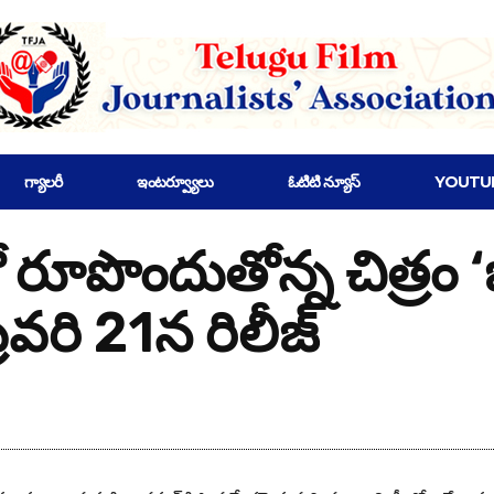
గ్యాలరీ
ఇంటర్వ్యూలు
ఓటిటి న్యూస్
YOUTU
 రూపొందుతోన్న చిత్రం ‘
రవరి 21న రిలీజ్