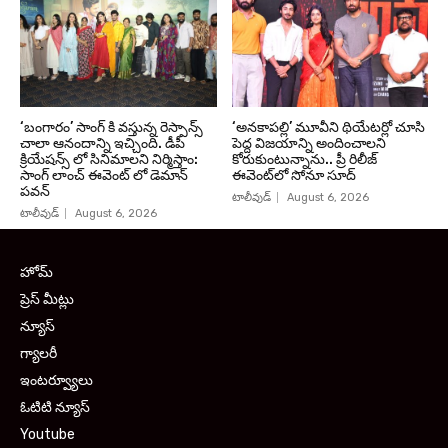
‘బంగారం’ సాంగ్ కి వస్తున్న రెస్పాన్స్
‘అనకాపల్లి’ మూవీని థియేటర్లో చూసి
చాలా ఆనందాన్ని ఇచ్చింది. డీపీ
పెద్ద విజయాన్ని అందించాలని
క్రియేషన్స్ లో సినిమాలని నిర్మిస్తాం:
కోరుకుంటున్నాను.. ప్రీ రిలీజ్
సాంగ్ లాంచ్ ఈవెంట్ లో డెమాన్
ఈవెంట్‌లో సోనూ సూద్
పవన్
టాలీవుడ్
August 6, 2026
టాలీవుడ్
August 6, 2026
హోమ్
ప్రెస్ మీట్లు
న్యూస్
గ్యాలరీ
ఇంటర్వ్యూలు
ఓటిటి న్యూస్
Youtube