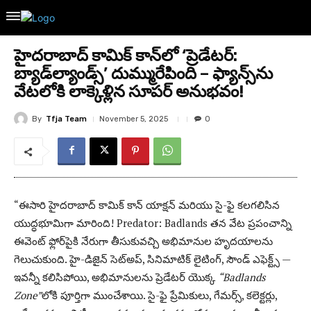
హైదరాబాద్ కామిక్ కాన్‌లో ‘ప్రెడేటర్:
బ్యాడ్‌ల్యాండ్స్’ దుమ్మురేపింది – ఫ్యాన్స్‌ను
వేటలోకి లాక్కెళ్లిన సూపర్ అనుభవం!
By
Tfja Team
November 5, 2025
0
“ఈసారి హైదరాబాద్ కామిక్ కాన్ యాక్షన్ మరియు సై-ఫై కలగలిసిన
యుద్ధభూమిగా మారింది! Predator: Badlands తన వేట ప్రపంచాన్ని
ఈవెంట్ ఫ్లోర్‌పైకి నేరుగా తీసుకువచ్చి అభిమానుల హృదయాలను
గెలుచుకుంది. హై-డిజైన్ సెట్‌అప్, సినిమాటిక్ లైటింగ్, సౌండ్ ఎఫెక్ట్స్ —
ఇవన్నీ కలిసిపోయి, అభిమానులను ప్రెడేటర్ యొక్క
“Badlands
Zone”
లోకి పూర్తిగా ముంచేశాయి. సై-ఫై ప్రేమికులు, గేమర్స్, కలెక్టర్లు,