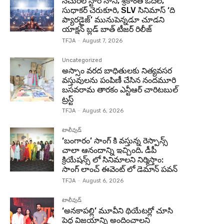
నేచురల్ స్టార్ నాని, శ్రీకాంత్ ఓదెల,
సుధాకర్ చెరుకూరి, SLV సినిమాస్ ‘ది
ప్యారడైజ్’ మునుపెన్నడూ చూడని
యాక్షన్ బ్లడ్ బాత్ టీజర్ రిలీజ్
TFJA
-
August 7, 2026
Uncategorized
అస్సాం వరద బాధితులకు నిత్యవసర
వస్తువులను పంపిణీ చేసిన నందమూరి
బసవరామ తారకం ఎన్టీఆర్ చారిటబుల్
ట్రస్ట్
TFJA
-
August 6, 2026
టాలీవుడ్
‘బంగారం’ సాంగ్ కి వస్తున్న రెస్పాన్స్
చాలా ఆనందాన్ని ఇచ్చింది. డీపీ
క్రియేషన్స్ లో సినిమాలని నిర్మిస్తాం:
సాంగ్ లాంచ్ ఈవెంట్ లో డెమాన్ పవన్
TFJA
-
August 6, 2026
టాలీవుడ్
‘అనకాపల్లి’ మూవీని థియేటర్లో చూసి
పెద్ద విజయాన్ని అందించాలని