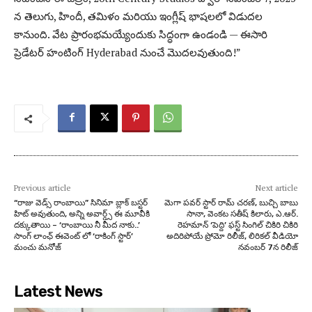
న తెలుగు, హిందీ, తమిళం మరియు ఇంగ్లీష్ భాషలలో విడుదల
కానుంది. వేట ప్రారంభమయ్యేందుకు సిద్ధంగా ఉండండి — ఈసారి
ప్రెడేటర్ హంటింగ్ Hyderabad నుంచే మొదలవుతుంది!”
Previous article
Next article
“రాజు వెడ్స్ రాంబాయి” సినిమా బ్లాక్ బస్టర్
మెగా పవర్ స్టార్ రామ్ చరణ్, బుచ్చి బాబు
హిట్ అవుతుంది, అన్ని అవార్డ్స్ ఈ మూవీకి
సానా, వెంకట సతీష్ కిలారు, ఎ.ఆర్.
దక్కుతాయి – ‘రాంబాయి నీ మీద నాకు..’
రెహమాన్ ‘పెద్ది’ ఫస్ట్ సింగిల్ చికిరి చికిరి
సాంగ్ లాంఛ్ ఈవెంట్ లో ‘రాకింగ్ స్టార్’
అదిరిపోయే ప్రోమో రిలీజ్, లిరికల్ వీడియో
మంచు మనోజ్
నవంబర్ 7న రిలీజ్
Latest News