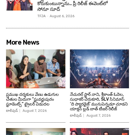
కోరుకుంటున్నాను.. ప్రీ రిలీజ్ ఈవెంట్‌లో
సోనూ సూద్
TFJA
-
August 6, 2026
More News
ప్రముఖ దర్శకులు వేణు ఉడుగుల
నేచురల్ స్టార్ నాని, శ్రీకాంత్ ఓదెల,
చేతుల మీదుగా “స్టువర్టుపురం
సుధాకర్ చెరుకూరి, SLV సినిమాస్
స్టూడెంట్స్” ట్రైలర్ విడుదల
‘ది ప్యారడైజ్’ మునుపెన్నడూ చూడని
యాక్షన్ బ్లడ్ బాత్ టీజర్ రిలీజ్
టాలీవుడ్
August 7, 2026
టాలీవుడ్
August 7, 2026