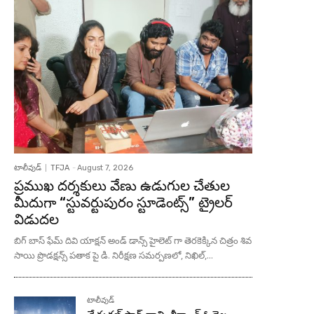
టాలీవుడ్
TFJA
-
August 7, 2026
ప్రముఖ దర్శకులు వేణు ఉడుగుల చేతుల
మీదుగా “స్టువర్టుపురం స్టూడెంట్స్” ట్రైలర్
విడుదల
బిగ్ బాస్ ఫేమ్ దివి యాక్షన్ అండ్ డాన్స్ హైలెట్ గా తెరకెక్కిన చిత్రం శివ
సాయి ప్రొడక్షన్స్ పతాక పై డి. నిరీక్షణ సమర్పణలో, నిఖిల్,...
టాలీవుడ్