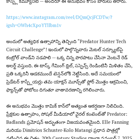
కాస్ప్లే కమ్యూనిటీ — అందరూ ఈ అనుభవం కోసం బారులు తీరారు.
https://www.instagram.com/reel/DQmQcjFCDTw/?
igsh=OWh4cXpoYTllbm1v
అందులో అత్యధిక ఉత్సాహాన్ని తెచ్చింది “Predator Hunter Tech
Circuit Challenge”! ఇందులో పాల్గొన్నవారు మెటల్ సర్క్యూట్‌పై
కంట్రోల్ వాండ్‌ని నడపాలి — ఒక్క చిన్న పొరపాటు చేసినా వెంటనే రెడ్
అలర్ట్ వస్తుంది. ఈ టాస్క్ గేమింగ్ థ్రిల్, సస్పెన్స్ రెండింటినీ మిళితం చేసి,
ప్రతి ఒక్కరినీ ఆడకముందే టెన్షన్‌లోకి నెట్టేసింది. అదే సమయంలో
ప్రెడేటర్ కాస్ప్లేయర్లు తమ యాక్షన్ మూవ్స్‌తో ఫ్లోర్ మొత్తం ఆక్రమించి,
ఫ్యాన్స్‌తో ఫోటోలు దిగుతూ వాతావరణాన్ని రగిలించారు.
ఈ అనుభవం మొత్తం కామిక్ కాన్‌లో అత్యంత ఆకర్షణగా నిలిచింది.
ప్రేక్షకుల ఉత్సాహం, సోషల్ మీడియాలో వైరల్ కంటెంట్‌తో Predator:
Badlands ప్రమోషన్ అద్భుతంగా విజయవంతమైంది. Elle Fanning
మరియు Dimitrios Schuster-Kolo Matangi ప్రధాన పాత్రల్లో
నటించిన ఈ చిత్రం, 20th Century Studios ద్వారా నవంబర్ 7, 2025