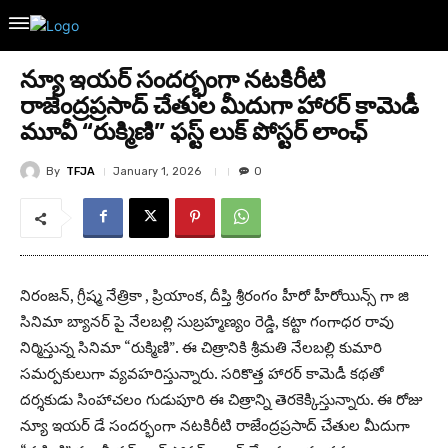
న్యూ ఇయర్ సందర్భంగా నటకిరీటి
రాజేంద్రప్రసాద్ చేతుల మీదుగా హారర్ కామెడీ
మూవీ “రుక్మిణి” ఫస్ట్ లుక్ పోస్టర్ లాంఛ్
By
TFJA
January 1, 2026
0
నిరంజన్, గ్రీష్మ నేత్రికా , ప్రియాంక, దీప్తి శ్రీరంగం హీరో హీరోయిన్స్ గా జి
సినిమా బ్యానర్ పై నేలబల్లి సుబ్రహ్మణ్యం రెడ్డి, కట్టా గంగాధర రావు
నిర్మిస్తున్న సినిమా “రుక్మిణి”. ఈ చిత్రానికి శ్రీమతి నేలబల్లి కుమారి
సమర్పకులుగా వ్యవహరిస్తున్నారు. సరికొత్త హారర్ కామెడీ కథతో
దర్శకుడు సింహాచలం గుడుపూరి ఈ చిత్రాన్ని తెరకెక్కిస్తున్నారు. ఈ రోజు
న్యూ ఇయర్ డే సందర్భంగా నటకిరీటి రాజేంద్రప్రసాద్ చేతుల మీదుగా