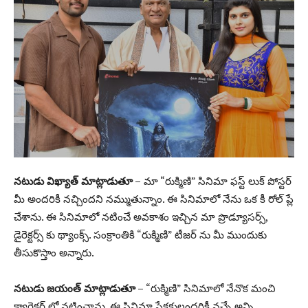
నటుడు విఖ్యాత్ మాట్లాడుతూ –
మా “రుక్మిణి” సినిమా ఫస్ట్ లుక్ పోస్టర్
మీ అందరికీ నచ్చిందని నమ్ముతున్నాం. ఈ సినిమాలో నేను ఒక కీ రోల్ ప్లే
చేశాను. ఈ సినిమాలో నటించే అవకాశం ఇచ్చిన మా ప్రొడ్యూసర్స్,
డైరెక్టర్స్ కు థ్యాంక్స్. సంక్రాంతికి “రుక్మిణి” టీజర్ ను మీ ముందుకు
తీసుకొస్తాం అన్నారు.
నటుడు జయంత్ మాట్లాడుతూ –
“రుక్మిణి” సినిమాలో నేనొక మంచి
క్యారెక్టర్ లో నటించాను. ఈ సినిమా ప్రేక్షకులందరికీ నచ్చే అన్ని