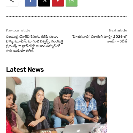
Previous article
Next article
సంయుక్త, యోగేష్ కెఎంసి, రజేష్ దండా,
‘హే భగవాన్!’ షూటింగ్ పూర్తి- 2026 లో
హాస్య మూవీస్, మాగంటి పిక్చర్స్, సంయుక్త
గ్రాండ్ గా రిలీజ్
ప్రజెంట్స్ ‘ది బ్లాక్ గోల్డ్’ 2026 సమ్మర్ లో
పాన్ ఇండియా రిలీజ్
Latest News