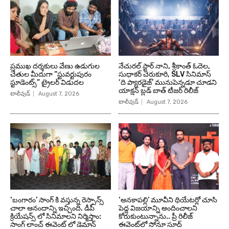
ప్రముఖ దర్శకులు వేణు ఉడుగుల
నేచురల్ స్టార్ నాని, శ్రీకాంత్ ఓదెల,
చేతుల మీదుగా “స్టువర్టుపురం
సుధాకర్ చెరుకూరి, SLV సినిమాస్
స్టూడెంట్స్” ట్రైలర్ విడుదల
‘ది ప్యారడైజ్’ మునుపెన్నడూ చూడని
యాక్షన్ బ్లడ్ బాత్ టీజర్ రిలీజ్
టాలీవుడ్
August 7, 2026
టాలీవుడ్
August 7, 2026
‘బంగారం’ సాంగ్ కి వస్తున్న రెస్పాన్స్
‘అనకాపల్లి’ మూవీని థియేటర్లో చూసి
చాలా ఆనందాన్ని ఇచ్చింది. డీపీ
పెద్ద విజయాన్ని అందించాలని
క్రియేషన్స్ లో సినిమాలని నిర్మిస్తాం:
కోరుకుంటున్నాను.. ప్రీ రిలీజ్
సాంగ్ లాంచ్ ఈవెంట్ లో డెమాన్
ఈవెంట్‌లో సోనూ సూద్