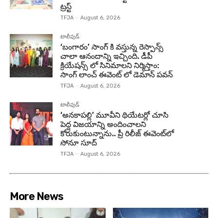
ట్రస్ట్
TFJA
-
August 6, 2026
టాలీవుడ్
‘బంగారం’ సాంగ్ కి వస్తున్న రెస్పాన్స్
చాలా ఆనందాన్ని ఇచ్చింది. డీపీ
క్రియేషన్స్ లో సినిమాలని నిర్మిస్తాం:
సాంగ్ లాంచ్ ఈవెంట్ లో డెమాన్ పవన్
TFJA
-
August 6, 2026
టాలీవుడ్
‘అనకాపల్లి’ మూవీని థియేటర్లో చూసి
పెద్ద విజయాన్ని అందించాలని
కోరుకుంటున్నాను.. ప్రీ రిలీజ్ ఈవెంట్‌లో
సోనూ సూద్
TFJA
-
August 6, 2026
More News