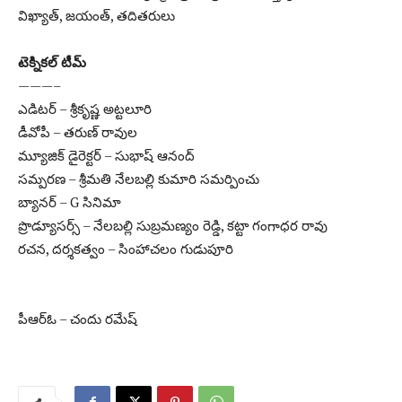
విఖ్యాత్, జయంత్, తదితరులు
టెక్నికల్ టీమ్
———–
ఎడిటర్ – శ్రీకృష్ణ అట్టలూరి
డీవోపీ – తరుణ్ రావుల
మ్యూజిక్ డైరెక్టర్ – సుభాష్ ఆనంద్
సమ్పరణ – శ్రీమతి నేలబల్లి కుమారి సమర్పించు
బ్యానర్ – G సినిమా
ప్రొడ్యూసర్స్ – నేలబల్లి సుబ్రమణ్యం రెడ్డి, కట్టా గంగాధర రావు
రచన, దర్శకత్వం – సింహాచలం గుడుపూరి
పీఆర్ఓ – చందు రమేష్