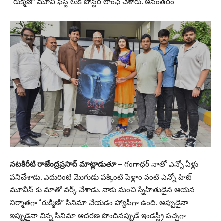
“రుక్మిణి” మూవీ ఫస్ట్ లుక్ పోస్టర్ లాంఛ్ చేశారు. అనంతరం
నటకిరీటి రాజేంద్రప్రసాద్ మాట్లాడుతూ –
గంగాధర్ నాతో ఎన్నో ఏళ్లు
పనిచేశాడు. ఎదురింటి మొగుడు పక్కింటి పెళ్లాం వంటి ఎన్నో హిట్
మూవీస్ కు మాతో వర్క్ చేశాడు. నాకు మంచి స్నేహితుడైన ఆయన
నిర్మాతగా “రుక్మిణి” సినిమా చేయడం హ్యాపీగా ఉంది. అప్పుడైనా
ఇప్పుడైనా చిన్న సినిమా ఆదరణ పొందినప్పుడే ఇండస్ట్రీ పచ్చగా