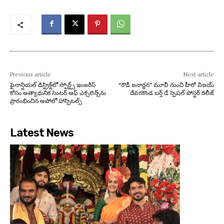
Previous article
Next article
ఫైనాన్షియల్ డిస్ట్రిక్ట్‌లో స్పోర్ట్స్ ఇంజరీస్
“రౌడీ జనార్థన” మూవీ నుంచి హీరో విజయ్
కోసం అత్యాధునిక సెంటర్ ఆఫ్ ఎక్సలెన్స్‌ను
దేవరకొండ బర్త్ డే స్పెషల్ పోస్టర్ రిలీజ్
ప్రారంభించిన అపోలో హాస్పిటల్స్
Latest News