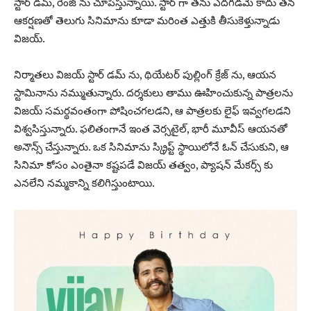
స్టార్ డమ్, రేంజ్ ను చూపిస్తున్నాయి. స్టార్ గా తను ఎదగడమే కాదు తన
ఆకర్షణతో తెలుగు సినిమాను కూడా మరింత ఎత్తుకి తీసుకెళ్తున్నాడు
విజయ్.
నిర్మాతలు విజయ్ స్టార్ డమ్ ను, థియేటర్ పుల్లింగ్ క్రేజ్ ను, ఆయన
స్టామినాను నమ్ముతున్నారు. దర్శకులు తాము ఊహించుకున్న పాత్రలను
విజయ్ సమర్థవంతంగా పోషించగలడని, ఆ పాత్రలకు లైఫ్ ఇవ్వగలడని
విశ్వసిస్తున్నారు. ఫలితంగానే ఇంత వెర్సటైల్, భారీ మూవీస్ ఆయనతో
అనౌన్స్ చేస్తున్నారు. ఒక సినిమాను స్క్రిప్ట్ స్థాయిలోనే ఓన్ చేసుకుని, ఆ
సినిమా కోసం ఎంతైనా కష్టపడే విజయ్ తత్వం, ప్యాషన్ మేకర్స్ కు
ఎనలేని నమ్మకాన్ని కలిగిస్తుంటాయి.