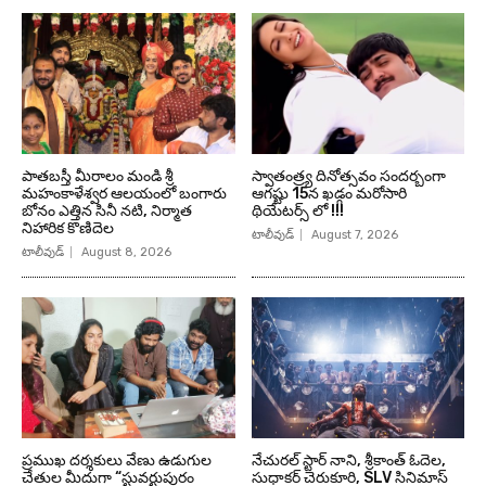
పాతబస్తీ మీరాలం మండి శ్రీ
స్వాతంత్ర్య దినోత్సవం సందర్బంగా
మహంకాళేశ్వర ఆలయంలో బంగారు
ఆగష్టు 15న ఖడ్గం మరోసారి
బోనం ఎత్తిన సినీ నటి, నిర్మాత
థియేటర్స్ లో !!!
నిహారిక కొణిదెల
టాలీవుడ్
August 7, 2026
టాలీవుడ్
August 8, 2026
ప్రముఖ దర్శకులు వేణు ఉడుగుల
నేచురల్ స్టార్ నాని, శ్రీకాంత్ ఓదెల,
చేతుల మీదుగా “స్టువర్టుపురం
సుధాకర్ చెరుకూరి, SLV సినిమాస్