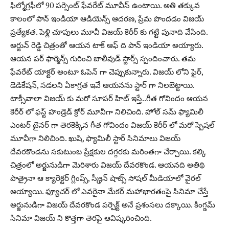
ఫిల్మోగ్రఫీలో 90 పర్సెంట్ ఫేవరేట్ మూవీస్ ఉంటాయి. అతి తక్కువ
కాలంలో పాన్ ఇండియా ఆడియెన్స్ ఆదరణ, ప్రేమ పొందడం విజయ్
ప్రత్యేకత. పెళ్లి చూపులు మూవీ విజయ్ కెరీర్ కు గట్టి పునాది వేసింది.
అర్జున్ రెడ్డి చిత్రంతో ఆయన టాక్ ఆఫ్ ది పాన్ ఇండియా అయ్యారు.
ఆయన పర్ ఫార్మెన్స్ గురించి బాలీవుడ్ స్టార్స్ స్పందించారు. తమ
ఫేవరేట్ యాక్టర్ అంటూ ఓపెన్ గా చెప్పుకున్నారు. విజయ్ లోని ఫైర్,
డెడికేషన్, సడలని ఏకాగ్రత ఇవే ఆయనను స్టార్ గా నిలబెట్టాయి.
టాక్సీవాలా విజయ్ కు మరో సూపర్ హిట్ ఇస్తే..గీత గోవిందం ఆయన
కెరీర్ లో ఫస్ట్ హండ్రెడ్ క్రోర్ మూవీగా నిలిచింది. హోల్ సమ్ ఫ్యామిలీ
ఎంటర్ టైనర్ గా తెరకెక్కిన గీత గోవిందం విజయ్ కెరీర్ లో మరో స్పెషల్
మూవీగా నిలిచింది. ఖుషి, ఫ్యామిలీ స్టార్ సినిమాలు విజయ్
దేవరకొండను సకుటుంబ ప్రేక్షకుల దగ్గరకు మరింతగా చేర్చాయి. కల్కి
చిత్రంలో అర్జునుడిగా మెరిశారు విజయ్ దేవరకొండ. ఆయనది అతిథి
పాత్రైనా ఆ క్యారెక్టర్ గ్లింప్స్, స్క్రీన్ షాట్స్ సోషల్ మీడియాలో వైరల్
అయ్యాయి. ఫ్యూచర్ లో ఎవరైనా మేకర్ మహాభారతంపై సినిమా చేస్తే
అర్జునుడిగా విజయ్ దేవరకొండ పర్పెక్ట్ అనే ప్రశంసలు దక్కాయి. కింగ్డమ్
సినిమా విజయ్ ని కొత్తగా తెరపై ఆవిష్కరించింది.