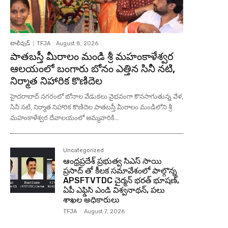
టాలీవుడ్
TFJA
-
August 8, 2026
పాతబస్తీ మీరాలం మండి శ్రీ మహంకాళేశ్వర
ఆలయంలో బంగారు బోనం ఎత్తిన సినీ నటి,
నిర్మాత నిహారిక కొణిదెల
హైదరాబాద్ నగరంలో బోనాల వేడుకలు వైభవంగా కొనసాగుతున్న వేళ,
సినీ నటి, నిర్మాత నిహారిక కొణిదెల పాతబస్తీ మీరాలం మండిలోని శ్రీ
మహంకాళేశ్వర దేవాలయంలో అమ్మవారికి...
Uncategorized
ఆంధ్రప్రదేశ్ ప్రభుత్వ సిఎస్ సాయి
ప్రసాద్ తో కీలక సమావేశంలో పాల్గొన్న
APSFTVTDC చైర్మన్ భరత్ భూషణ్,
ఏపీ ఎఫ్డిసి ఎండి విశ్వనాథన్, పలు
శాఖల అధికారులు
TFJA
-
August 7, 2026