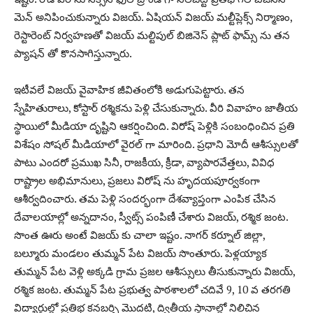
మెన్ అనిపించుకున్నారు విజయ్. ఏషియన్ విజయ్ మల్టీప్లెక్స్ నిర్మాణం,
రెస్టారెంట్ నిర్వహణతో విజయ్ మల్టిపుల్ బిజినెస్ ప్లాట్ ఫామ్స్ ను తన
ప్యాషన్ తో కొనసాగిస్తున్నారు.
ఇటీవలే విజయ్ వైవాహిక జీవితంలోకి అడుగుపెట్టారు. తన
స్నేహితురాలు, కోస్టార్ రశ్మికను పెళ్లి చేసుకున్నారు. వీరి వివాహం జాతీయ
స్థాయిలో మీడియా దృష్టిని ఆకర్షించింది. విరోష్ పెళ్లికి సంబంధించిన ప్రతి
విశేషం సోషల్ మీడియాలో వైరల్ గా మారింది. ప్రధాని మోదీ ఆశీస్సులతో
పాటు ఎందరో ప్రముఖ సినీ, రాజకీయ, క్రీడా, వ్యాపారవేత్తలు, వివిధ
రాష్ట్రాల అభిమానులు, ప్రజలు విరోష్ ను హృదయపూర్వకంగా
ఆశీర్వదించారు. తమ పెళ్లి సందర్భంగా దేశవ్యాప్తంగా ఎంపిక చేసిన
దేవాలయాల్లో అన్నదానం, స్వీట్స్ పంపిణీ చేశారు విజయ్, రశ్మిక జంట.
సొంత ఊరు అంటే విజయ్ కు చాలా ఇష్టం. నాగర్ కర్నూల్ జిల్లా,
బల్మూరు మండలం తుమ్మన్ పేట విజయ్ సొంతూరు. పెళ్లయ్యాక
తుమ్మన్ పేట వెళ్లి అక్కడి గ్రామ ప్రజల ఆశీస్సులు తీసుకున్నారు విజయ్,
రశ్మిక జంట. తుమ్మన్ పేట ప్రభుత్వ పాఠశాలలో చదివే 9, 10 వ తరగతి
విద్యార్థుల్లో ప్రతిభ కనబర్చి మొదటి, ద్వితీయ స్థానాల్లో నిలిచిన