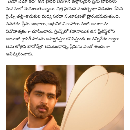
“ఏమో ఏమో ఇది” అనే టైటిల్ వినగానే ఉల్లాసమైన ప్రేమ భావనలు
మనసులో మెదులుతున్నాయి. చిత్ర ప్రకటన సందర్భంగా విడుదల చేసిన
గ్లింప్స్ తల్లి–కొడుకుల మధ్య సరదా సంభాషణతో ప్రారంభమవుతుంది.
నవతరం ప్రేమ బంధాలు, ఆధునిక వివాహాలు వంటి అంశాలను
వినోదాత్మకంగా చూపించారు. గ్లింప్స్‌లో కథానాయిక తన ప్లేలిస్ట్‌లోని
అలనాటి క్లాసిక్ పాటను ఆస్వాదిస్తూ కనిపిస్తుంది. ఆ సన్నివేశం ద్వారా
ఆమె లోతైన భావోద్వేగ అనుబంధాన్ని, ప్రేమను ఎంతో అందంగా
ఆవిష్కరించారు.