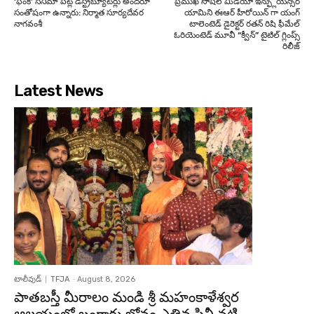
‘ఫంకీ’ సినిమా పట్ల డిస్ట్రిబ్యూటర్లు అందరూ
ప్రముఖ సోషల్ మీడియా ఇన్ఫ్లుయెన్సర్
సంతోషంగా ఉన్నారు: నిర్మాత సూర్యదేవర
యామిని ఈఆర్ హీరోయిన్ గా యంగ్
నాగవంశీ
టాలెంటెడ్ డైరెక్టర్ రతన్ రిషి ఫీమేల్
ఓరియెంటెడ్ మూవీ “క్వీన్” టైటిల్ గ్లింప్స్
రిలీజ్
Latest News
టాలీవుడ్
TFJA
-
August 8, 2026
పాతబస్తీ మీరాలం మండి శ్రీ మహంకాళేశ్వర
ఆలయంలో బంగారు బోనం ఎత్తిన సినీ నటి,