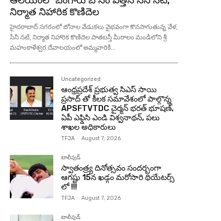
నిర్మాత నిహారిక కొణిదెల
హైదరాబాద్ నగరంలో బోనాల వేడుకలు వైభవంగా కొనసాగుతున్న వేళ,
సినీ నటి, నిర్మాత నిహారిక కొణిదెల పాతబస్తీ మీరాలం మండిలోని శ్రీ
మహంకాళేశ్వర దేవాలయంలో అమ్మవారికి...
Uncategorized
ఆంధ్రప్రదేశ్ ప్రభుత్వ సిఎస్ సాయి
ప్రసాద్ తో కీలక సమావేశంలో పాల్గొన్న
APSFTVTDC చైర్మన్ భరత్ భూషణ్,
ఏపీ ఎఫ్డిసి ఎండి విశ్వనాథన్, పలు
శాఖల అధికారులు
TFJA
-
August 7, 2026
టాలీవుడ్
స్వాతంత్ర్య దినోత్సవం సందర్బంగా
ఆగష్టు 15న ఖడ్గం మరోసారి థియేటర్స్
లో !!!
TFJA
-
August 7, 2026
టాలీవుడ్