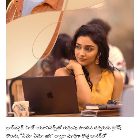
బ్లాక్‌బస్టర్ ‘హిట్’ యూనివర్స్‌తో గుర్తింపు పొందిన దర్శకుడు శైలేష్
కొలను, “ఏమో ఏమో ఇది” ద్వారా పూర్తిగా కొత్త జానర్‌లో