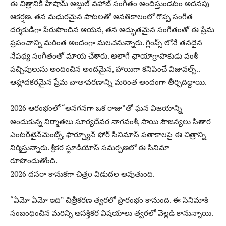
ఈ చిత్రానికి హేషామ్ అబ్దుల్ వహాబ్ సంగీతం అందిస్తుండటం అదనపు
ఆకర్షణ. తన మధురమైన పాటలతో అనతికాలంలో గొప్ప సంగీత
దర్శకుడిగా పేరుపొందిన ఆయన, తన అద్భుతమైన సంగీతంతో ఈ ప్రేమ
ప్రపంచాన్ని మరింత అందంగా మలచనున్నారు. గ్లింప్స్ లోనే తనదైన
నేపథ్య సంగీతంతో మాయ చేశారు. అలాగే ఛాయాగ్రాహకుడు వంశీ
పచ్చిపులుసు అందించిన అందమైన, హాయిగా కనిపించే విజువల్స్‌..
ఆహ్లాదకరమైన ప్రేమ వాతావరణాన్ని మరింత అందంగా తీర్చిదిద్దాయి.
2026 ఆరంభంలో “అనగనగా ఒక రాజు”తో ఘన విజయాన్ని
అందుకున్న నిర్మాతలు సూర్యదేవర నాగవంశీ, సాయి సౌజన్యలు సితార
ఎంటర్‌టైన్‌మెంట్స్, ఫార్చ్యూన్ ఫోర్ సినిమాస్ పతాకాలపై ఈ చిత్రాన్ని
నిర్మిస్తున్నారు. శ్రీకర స్టూడియోస్ సమర్పణలో ఈ సినిమా
రూపొందుతోంది.
2026 దసరా కానుకగా చిత్రo విడుదల అవుతుంది.
“ఏమో ఏమో ఇది” చిత్రీకరణ త్వరలో ప్రారంభం కానుంది. ఈ సినిమాకి
సంబంధించిన మరిన్ని ఆసక్తికర విషయాలు త్వరలో వెల్లడి కానున్నాయి.