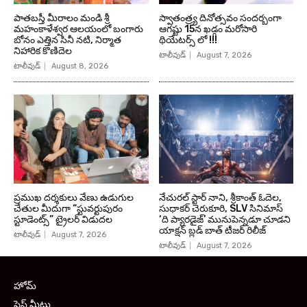
పాతబస్తీ మీరాలం మండి శ్రీ
స్వాతంత్ర్య దినోత్సవం సందర్బంగా
మహంకాళేశ్వర ఆలయంలో బంగారు
ఆగష్టు 15న ఖడ్గం మరోసారి
బోనం ఎత్తిన సినీ నటి, నిర్మాత
థియేటర్స్ లో !!!
నిహారిక కొణిదెల
టాలీవుడ్
August 7, 2026
టాలీవుడ్
August 8, 2026
ప్రముఖ దర్శకులు వేణు ఉడుగుల
నేచురల్ స్టార్ నాని, శ్రీకాంత్ ఓదెల,
చేతుల మీదుగా “స్టువర్టుపురం
సుధాకర్ చెరుకూరి, SLV సినిమాస్
స్టూడెంట్స్” ట్రైలర్ విడుదల
‘ది ప్యారడైజ్’ మునుపెన్నడూ చూడని
యాక్షన్ బ్లడ్ బాత్ టీజర్ రిలీజ్
టాలీవుడ్
August 7, 2026
టాలీవుడ్
August 7, 2026
హోమ్
ప్రెస్ మీట్లు