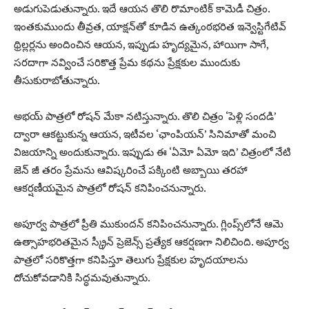
అడుగుపెడుతున్నారు. ఇదే ఆయన తొలి రొమాంటిక్ కామెడీ చిత్రం.
ఇంతకుముందు తీవ్రత, యాక్షన్‌తో కూడిన ఉత్కంఠభరిత ఇన్వెస్టిగేటివ్
థ్రిల్లర్లను అందించిన ఆయన, ఇప్పుడు హృద్యమైన, హాయిగా సాగే,
సరదాగా నవ్వించే సరికొత్త ప్రేమ కథను ప్రేక్షకుల ముందుకు
తీసుకురాబోతున్నారు.
అభయ్ పాత్రలో రోషన్ మేకా నటిస్తున్నారు. తొలి చిత్రం ‘పెళ్లి సందడి’
ద్వారా ఆకట్టుకున్న ఆయన, ఇటీవల ‘ఛాంపియన్’ సినిమాతో మంచి
విజయాన్ని అందుకున్నారు. ఇప్పుడు ఈ ‘ఏమో ఏమో ఇది’ చిత్రంలో నేటి
జెన్ జీ తరం ప్రేమను ఆవిష్కరించే పక్కింటి అబ్బాయి తరహా
ఆకర్షణీయమైన పాత్రలో రోషన్ కనిపించనున్నారు.
అపూర్వ పాత్రలో ప్రీతి ముకుందన్ కనిపించనున్నారు. గ్లింప్స్‌లోనే ఆమె
ఉత్సాహభరితమైన స్క్రీన్ ప్రెజెన్స్ ప్రత్యేక ఆకర్షణగా నిలిచింది. అపూర్వ
పాత్రలో సరికొత్తగా కనిపిస్తూ తెలుగు ప్రేక్షకుల హృదయాలను
దోచుకోవడానికి సిద్ధమవుతున్నారు.