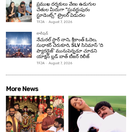
ప్రముఖ దర్శకులు వేణు ఉడుగుల
చేతుల మీదుగా “స్టువర్టుపురం
స్టూడెంట్స్” ట్రైలర్ విడుదల
TFJA
-
August 7, 2026
టాలీవుడ్
నేచురల్ స్టార్ నాని, శ్రీకాంత్ ఓదెల,
సుధాకర్ చెరుకూరి, SLV సినిమాస్ ‘ది
ప్యారడైజ్’ మునుపెన్నడూ చూడని
యాక్షన్ బ్లడ్ బాత్ టీజర్ రిలీజ్
TFJA
-
August 7, 2026
More News