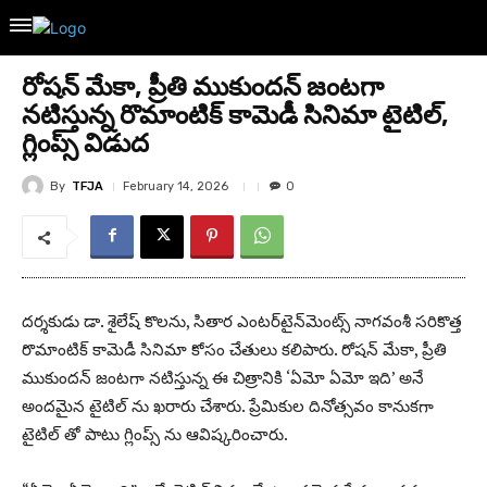
రోషన్ మేకా, ప్రీతి ముకుందన్ జంటగా
నటిస్తున్న రొమాంటిక్ కామెడీ సినిమా టైటిల్,
గ్లింప్స్ విడుద
By
TFJA
February 14, 2026
0
దర్శకుడు డా. శైలేష్ కొలను, సితార ఎంటర్‌టైన్‌మెంట్స్ నాగవంశీ సరికొత్త
రొమాంటిక్ కామెడీ సినిమా కోసం చేతులు కలిపారు. రోషన్ మేకా, ప్రీతి
ముకుందన్ జంటగా నటిస్తున్న ఈ చిత్రానికి ‘ఏమో ఏమో ఇది’ అనే
అందమైన టైటిల్ ను ఖరారు చేశారు. ప్రేమికుల దినోత్సవం కానుకగా
టైటిల్ తో పాటు గ్లింప్స్ ను ఆవిష్కరించారు.