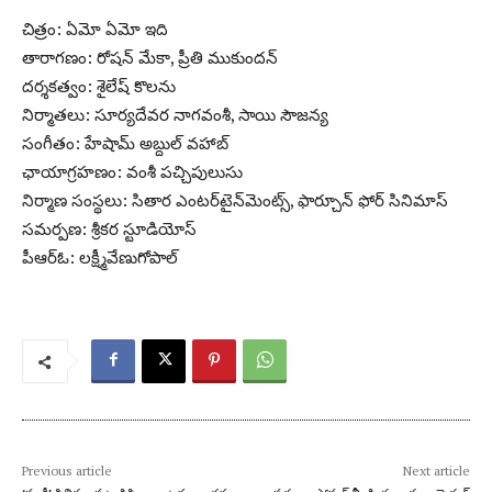
చిత్రం: ఏమో ఏమో ఇది
తారాగణం: రోషన్ మేకా, ప్రీతి ముకుందన్
దర్శకత్వం: శైలేష్ కొలను
నిర్మాతలు: సూర్యదేవర నాగవంశీ, సాయి సౌజన్య
సంగీతం: హేషామ్ అబ్దుల్ వహాబ్
ఛాయాగ్రహణం: వంశీ పచ్చిపులుసు
నిర్మాణ సంస్థలు: సితార ఎంటర్‌టైన్‌మెంట్స్, ఫార్చూన్ ఫోర్ సినిమాస్
సమర్పణ: శ్రీకర స్టూడియోస్
పీఆర్ఓ: లక్ష్మీవేణుగోపాల్
Previous article
Next article