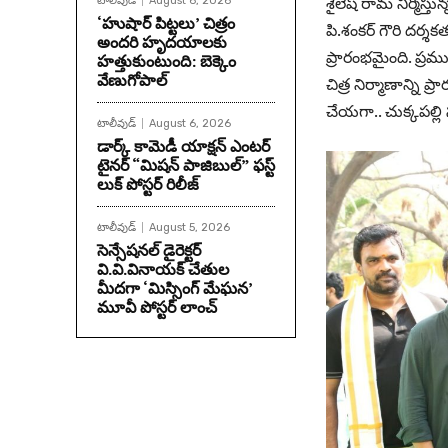
శైలేష్ రామ నిర్మిస్
టాలీవుడ్
August 6, 2026
‘హుషార్‌ పిట్టలు’ చిత్రం
పి.శంకర్ గౌరి దర్శక
అందరి హృదయాలకు
ప్రారంభమైంది. ప్రమ
హత్తుకుంటుంది: బెక్కెం
వేణుగోపాల్‌
చిత్ర నిర్మాణాన్ని 
చేయగా.. చుక్కపల్లి సు
టాలీవుడ్
August 6, 2026
డార్క్ కామెడీ యాక్షన్ ఎంటర్
టైనర్ “మిషన్ పాజిబుల్” ఫస్ట్
లుక్ పోస్టర్ రిలీజ్
టాలీవుడ్
August 5, 2026
సెన్సేషనల్ డైరెక్టర్
వి.వి.వినాయక్ చేతుల
మీదగా ‘మిస్సింగ్ మేఘన’
మూవీ పోస్టర్ లాంచ్