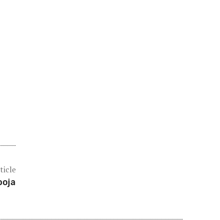
ticle
ooja