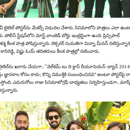
టైటిల్ పోస్టర్‌ను మేకర్స్ విడుదల చేశారు. సినిమాలోని పాత్రలు ఎలా ఉ
 పోలీస్ స్టేషన్‌లోని మోస్ట్ వాంటెడ్ బోర్డు ఇంట్రెస్టింగా ఉంది. ప్రిన్సిపాల్
ర్మ కీలక పాత్ర పోషిస్తున్నారు. లెక్చరర్ సుమతిగా మిర్నా మీనన్ నటిస్తున్నార
కాసిరెడ్డి, విష్ణు ఓయ్ తదితరులు కీలక పాత్రల్లో నటించారు.
టైటిల్‌ను ఖరారు చేయగా.. “వెల్‌కమ్ టు ది క్లాస్ రీయూనియన్-బ్యాచ్ 2014
 జ్ఞాపకాల కోసం కాదు; కొన్ని విముక్తికి సంబంధించినవి” అంటూ పోస్టర్‌పై ర
ేకిత్తిస్తోంది. ఎదురురోలు రాజు సినిమాటోగ్రఫీ బాధ్యతలు నిర్వహిస్తుండగా.. మార్క్
్తున్నారు.