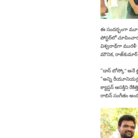
ఈ సందర్భంగా మూవీ 
పోస్టర్‌లో చూపించారు.
విశ్వనాథ్‌గా మురళీ శ
మౌనిక, రాజ్‌కుమార్ 
“డాన్ బోస్కో” అనే 
“అన్ని రీయూనియన్లు
క్యాప్షన్‌ ఆసక్తిని ర
రాబిన్ సంగీతం అందిస