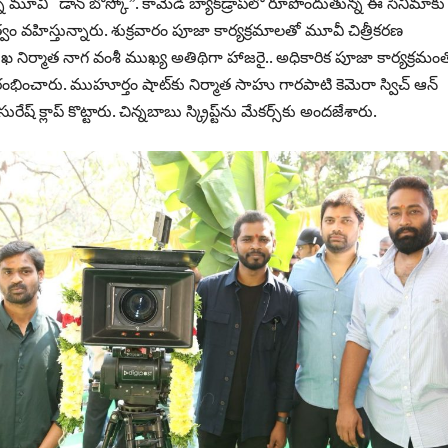
తున్న మూవీ “డాన్ బోస్కో”. కామెడీ బ్యాక్‌డ్రాప్‌లో రూపొందుతున్న ఈ సినిమాకు
త్వం వహిస్తున్నారు. శుక్రవారం పూజా కార్యక్రమాలతో మూవీ చిత్రీకరణ
ుఖ నిర్మాత నాగ వంశీ ముఖ్య అతిథిగా హాజరై.. అధికారిక పూజా కార్యక్రమం
ప్రారంభించారు. ముహూర్తం షాట్‌కు నిర్మాత సాహు గారపాటి కెమెరా స్విచ్ ఆన్
రేష్ క్లాప్ కొట్టారు. చిన్నబాబు స్క్రిప్ట్‌ను మేకర్స్‌కు అందజేశారు.