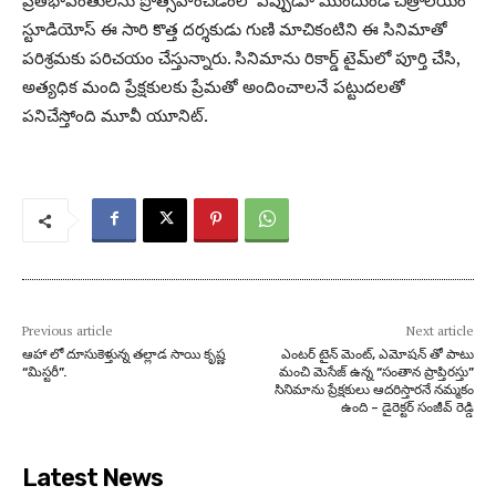
ప్ర‌తిభావంతుల‌ను ప్రోత్స‌హించ‌డంలో ఎప్పుడూ ముందుండే చిత్రాల‌యం
స్టూడియోస్ ఈ సారి కొత్త ద‌ర్శ‌కుడు గుణి మాచికంటిని ఈ సినిమాతో
ప‌రిశ్ర‌మ‌కు ప‌రిచ‌యం చేస్తున్నారు. సినిమాను రికార్డ్ టైమ్‌లో పూర్తి చేసి,
అత్య‌ధిక మంది ప్రేక్ష‌కుల‌కు ప్రేమ‌తో అందించాల‌నే ప‌ట్టుద‌ల‌తో
ప‌నిచేస్తోంది మూవీ యూనిట్‌.
Previous article
Next article
ఆహా లో దూసుకెళ్తున్న తల్లాడ సాయి కృష్ణ
ఎంటర్ టైన్ మెంట్, ఎమోషన్ తో పాటు
“మిస్టరీ”.
మంచి మెసేజ్ ఉన్న “సంతాన ప్రాప్తిరస్తు”
సినిమాను ప్రేక్షకులు ఆదరిస్తారనే నమ్మకం
ఉంది – డైరెక్టర్ సంజీవ్ రెడ్డి
Latest News