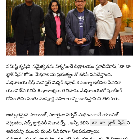
స‌మిష్టి కృషిని, స‌మైక్య‌త‌ను విశ్వ‌సించే చిత్రాల‌యం స్టూడియోస్‌, ‘బా బా
బ్లాక్ షీప్‌’ కోసం మేఘాల‌య ప్ర‌భుత్వంతో క‌లిసి ప‌నిచేస్తోంది.
మేఘాల‌య ఛీఫ్ మినిస్ట‌ర్ మిస్ట‌ర్ క‌న్రాడ్ కె సంగ్మా ఇటీవ‌ల సినిమా
యూనిట్‌ని క‌లిసి శుభాకాంక్ష‌లు తెలిపారు. మేఘాల‌య‌లో షూటింగ్
కోసం త‌మ వంతు సంపూర్ణ స‌హ‌కారాన్ని అందిస్తామ‌ని తెలిపారు.
అద్భుత‌మైన పాయింట్‌, ఎలాగైనా స‌క్సెస్ సాధించాల‌నే యూనిట్
ప‌ట్టుద‌ల‌, ఎక్స్ ట్రార్డిన‌రీ విజువ‌ల్స్… అన్నీ క‌లిసి
ని
బా బా బ్లాక్ షీప్‌
ఆడియ‌న్స్ ముందు మంచి సినిమాగా నిల‌ప‌నున్నాయి.