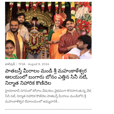
టాలీవుడ్
TFJA
-
August 8, 2026
పాతబస్తీ మీరాలం మండి శ్రీ మహంకాళేశ్వర
ఆలయంలో బంగారు బోనం ఎత్తిన సినీ నటి,
నిర్మాత నిహారిక కొణిదెల
హైదరాబాద్ నగరంలో బోనాల వేడుకలు వైభవంగా కొనసాగుతున్న వేళ,
సినీ నటి, నిర్మాత నిహారిక కొణిదెల పాతబస్తీ మీరాలం మండిలోని శ్రీ
మహంకాళేశ్వర దేవాలయంలో అమ్మవారికి...