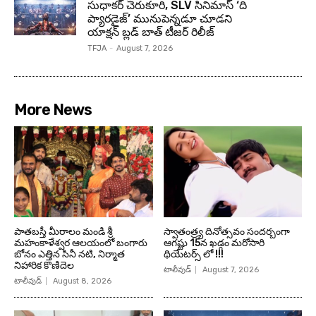
సుధాకర్ చెరుకూరి, SLV సినిమాస్ ‘ది
ప్యారడైజ్’ మునుపెన్నడూ చూడని
యాక్షన్ బ్లడ్ బాత్ టీజర్ రిలీజ్
TFJA
-
August 7, 2026
More News
పాతబస్తీ మీరాలం మండి శ్రీ
స్వాతంత్ర్య దినోత్సవం సందర్బంగా
మహంకాళేశ్వర ఆలయంలో బంగారు
ఆగష్టు 15న ఖడ్గం మరోసారి
బోనం ఎత్తిన సినీ నటి, నిర్మాత
థియేటర్స్ లో !!!
నిహారిక కొణిదెల
టాలీవుడ్
August 7, 2026
టాలీవుడ్
August 8, 2026