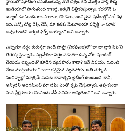
స్థాయిలో షూటింగ్ చేసుకుంటున్న తొలి చిత్రం. క‌థ మొత్తం నార్త్ ఈస్ట్
ఇండియాలో సాగుతుంది కాబ‌ట్టి, ఇక్క‌డే చిత్రీక‌రిస్తున్నాం. క‌థ‌లోనే ఓ
బ్యూటీ ఉంటుంది. జ‌ల‌పాతాలు, కొండ‌లు, అంద‌మైన ప్ర‌దేశాల్లో సాగే క‌థ
ఇది. ఎన్నో చోట్ల రెక్కీ చేసి, మా క‌థ‌కు మేఘాల‌యా ప‌ర్ఫెక్ట్ గా సూట్
అవుతుంద‌ని ఇక్క‌డ ఫిక్స్ అయ్యాం’’ అని అన్నారు.
ఎప్పుడూ వ‌ర్షం కురుస్తూ ఉండే సోహ్రా (చిరపుంజి)లో ‘బా బా బ్లాక్ షీప్‌’ని
తెర‌కెక్కిస్తున్నారు. ఎల్ల‌వేళ‌లా వ‌ర్షం పడుతూ ఉన్న చోట షూటింగ్
చేయ‌డం ఇబ్బందితో కూడిన వ్య‌వ‌హారం కాదా? ఇదే విష‌యం గురించి
వేణు మాట్లాడుతూ ‘‘చాలా క‌ష్ట‌మైన వ్య‌వ‌హారం. అతి త‌క్కువ
సంద‌ర్భాల్లో మాత్ర‌మే మ‌న‌కు కావాల్సిన లైటింగ్ ఉంటుంది. కానీ,
అన్నిటినీ అధిగ‌మించి మా టీమ్ ఎంతో కృషి చేస్తున్నారు. త‌ప్ప‌కుండా
మ‌న ప్రేక్ష‌కుల‌కు క‌నువిందు చేసే సినిమా అవుతుంది’’ అని అన్నారు.