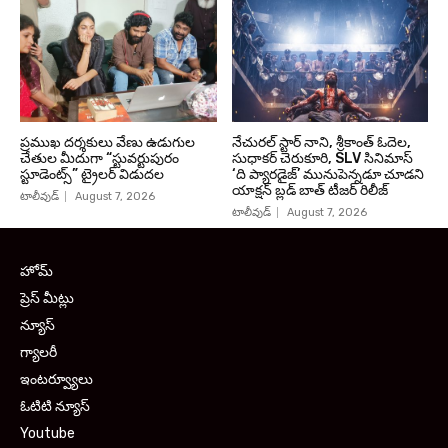
ప్రముఖ దర్శకులు వేణు ఉడుగుల
నేచురల్ స్టార్ నాని, శ్రీకాంత్ ఓదెల,
చేతుల మీదుగా “స్టువర్టుపురం
సుధాకర్ చెరుకూరి, SLV సినిమాస్
స్టూడెంట్స్” ట్రైలర్ విడుదల
‘ది ప్యారడైజ్’ మునుపెన్నడూ చూడని
యాక్షన్ బ్లడ్ బాత్ టీజర్ రిలీజ్
టాలీవుడ్
August 7, 2026
టాలీవుడ్
August 7, 2026
హోమ్
ప్రెస్ మీట్లు
న్యూస్
గ్యాలరీ
ఇంటర్వ్యూలు
ఓటిటి న్యూస్
Youtube