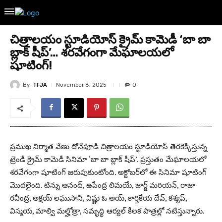
చిత్రాల‌యం స్టూడియోస్ క్రైమ్ కామెడీ ‘బా బా
బ్లాక్ షీప్‌’… శ‌ర‌వేగంగా మేఘాల‌య‌లో
షూటింగ్‌!
By
TFJA
November 8, 2025
0
ప్ర‌ముఖ నిర్మాత వేణు దోనేపూడి చిత్రాల‌యం స్టూడియోస్ తెర‌కెక్కిస్తున్న
ట్రెండీ క్రైమ్ కామెడీ సినిమా ‘బా బా బ్లాక్ షీప్‌’. ప్ర‌స్తుతం మేఘాల‌య‌లో
శ‌ర‌వేగంగా షూటింగ్ జ‌రుపుకుంటోంది. అక్టోబ‌ర్‌లో ఈ సినిమా షూటింగ్
మొద‌లైంది. టిన్ను ఆనంద్‌, ఉపేంద్ర లిమ‌యే, జార్జ్ మ‌రియ‌న్‌, రాజా
ర‌వీంద్ర‌, అక్ష‌య్ ల‌ఘుసాని, విష్ణు ఓ అయ్‌, కార్తికేయ దేవ్‌, క‌శ్య‌ప్‌,
విస్మ‌య‌, మాల్వి మ‌ల్హోత్రా, స‌మృద్ధి ఆర్య‌ల్ కీల‌క పాత్ర‌ల్లో న‌టిస్తున్నారు.