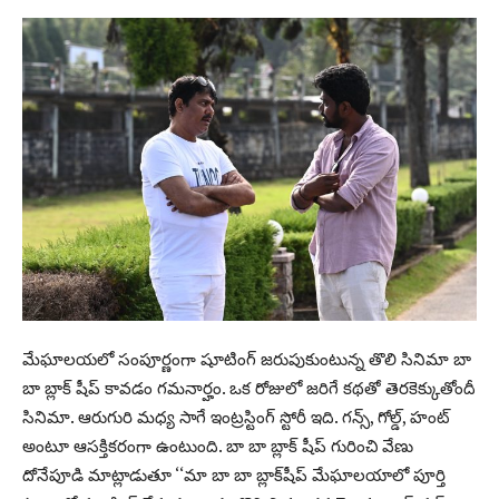
మేఘాల‌య‌లో సంపూర్ణంగా షూటింగ్ జ‌రుపుకుంటున్న తొలి సినిమా బా
బా బ్లాక్ షీప్‌ కావ‌డం గ‌మ‌నార్హం. ఒక రోజులో జ‌రిగే క‌థ‌తో తెర‌కెక్కుతోందీ
సినిమా. ఆరుగురి మ‌ధ్య సాగే ఇంట్ర‌స్టింగ్ స్టోరీ ఇది. గ‌న్స్, గోల్డ్, హంట్
అంటూ ఆస‌క్తిక‌రంగా ఉంటుంది. బా బా బ్లాక్ షీప్‌ గురించి వేణు
దోనేపూడి మాట్లాడుతూ ‘‘మా బా బా బ్లాక్‌షీప్ మేఘాల‌యాలో పూర్తి