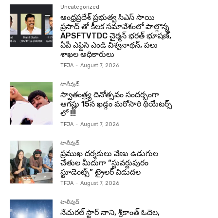
Uncategorized
ఆంధ్రప్రదేశ్ ప్రభుత్వ సిఎస్ సాయి
ప్రసాద్ తో కీలక సమావేశంలో పాల్గొన్న
APSFTVTDC చైర్మన్ భరత్ భూషణ్,
ఏపీ ఎఫ్డిసి ఎండి విశ్వనాథన్, పలు
శాఖల అధికారులు
TFJA
-
August 7, 2026
టాలీవుడ్
స్వాతంత్ర్య దినోత్సవం సందర్బంగా
ఆగష్టు 15న ఖడ్గం మరోసారి థియేటర్స్
లో !!!
TFJA
-
August 7, 2026
టాలీవుడ్
ప్రముఖ దర్శకులు వేణు ఉడుగుల
చేతుల మీదుగా “స్టువర్టుపురం
స్టూడెంట్స్” ట్రైలర్ విడుదల
TFJA
-
August 7, 2026
టాలీవుడ్
నేచురల్ స్టార్ నాని, శ్రీకాంత్ ఓదెల,