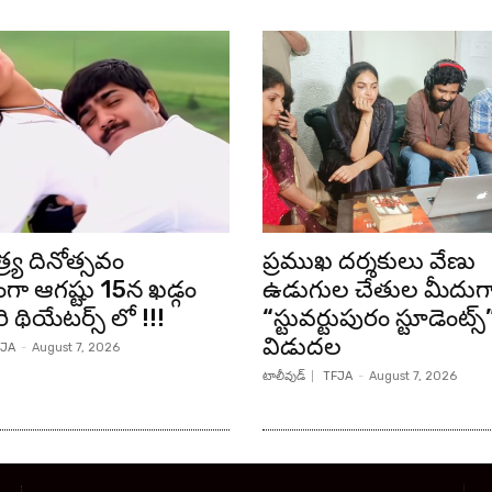
్ర్య దినోత్సవం
ప్రముఖ దర్శకులు వేణు
గా ఆగష్టు 15న ఖడ్గం
ఉడుగుల చేతుల మీదుగ
 థియేటర్స్ లో !!!
“స్టువర్టుపురం స్టూడెంట్స్
విడుదల
JA
-
August 7, 2026
టాలీవుడ్
TFJA
-
August 7, 2026