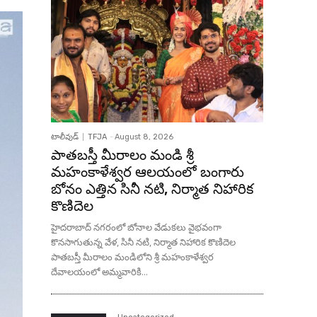
టాలీవుడ్
TFJA
-
August 8, 2026
పాతబస్తీ మీరాలం మండి శ్రీ
మహంకాళేశ్వర ఆలయంలో బంగారు
బోనం ఎత్తిన సినీ నటి, నిర్మాత నిహారిక
కొణిదెల
హైదరాబాద్ నగరంలో బోనాల వేడుకలు వైభవంగా
కొనసాగుతున్న వేళ, సినీ నటి, నిర్మాత నిహారిక కొణిదెల
పాతబస్తీ మీరాలం మండిలోని శ్రీ మహంకాళేశ్వర
దేవాలయంలో అమ్మవారికి...