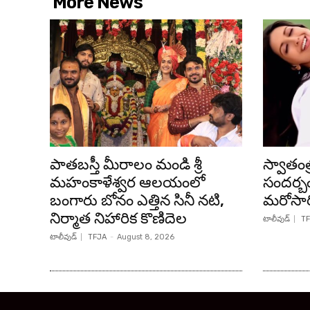
More News
పాతబస్తీ మీరాలం మండి శ్రీ
స్వాతంత
మహంకాళేశ్వర ఆలయంలో
సందర్బం
బంగారు బోనం ఎత్తిన సినీ నటి,
మరోసారి
నిర్మాత నిహారిక కొణిదెల
టాలీవుడ్
TF
టాలీవుడ్
TFJA
-
August 8, 2026