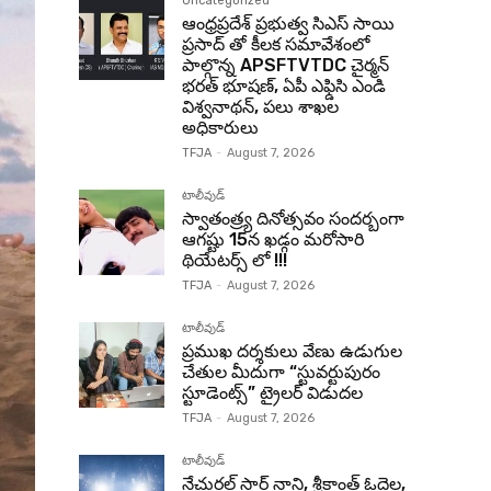
Uncategorized
ఆంధ్రప్రదేశ్ ప్రభుత్వ సిఎస్ సాయి
ప్రసాద్ తో కీలక సమావేశంలో
పాల్గొన్న APSFTVTDC చైర్మన్
భరత్ భూషణ్, ఏపీ ఎఫ్డిసి ఎండి
విశ్వనాథన్, పలు శాఖల
అధికారులు
TFJA
-
August 7, 2026
టాలీవుడ్
స్వాతంత్ర్య దినోత్సవం సందర్బంగా
ఆగష్టు 15న ఖడ్గం మరోసారి
థియేటర్స్ లో !!!
TFJA
-
August 7, 2026
టాలీవుడ్
ప్రముఖ దర్శకులు వేణు ఉడుగుల
చేతుల మీదుగా “స్టువర్టుపురం
స్టూడెంట్స్” ట్రైలర్ విడుదల
TFJA
-
August 7, 2026
టాలీవుడ్
నేచురల్ స్టార్ నాని, శ్రీకాంత్ ఓదెల,