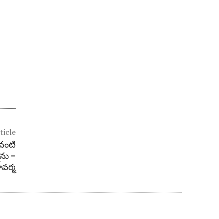
ticle
 వంటి
ాను –
‌ర్మ‌