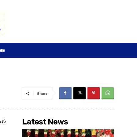
SEARCH
BE
Share
Latest News
్రియ,