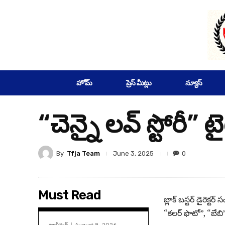
SUBSCRIBE
హోమ్
ప్రెస్ మీట్లు
న్యూస్
“చెన్నై లవ్ స్టోరీ” టైట
By
Tfja Team
0
June 3, 2025
Must Read
బ్లాక్ బస్టర్ డైరెక్ట
“కలర్ ఫొటో”, “బేబి” మే