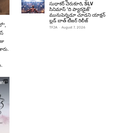
సుధాకర్ చెరుకూరి, SLV
సినిమాస్ ‘ది ప్యారడైజ్’
మునుపెన్నడూ చూడని యాక్షన్
బ్లడ్ బాత్ టీజర్ రిలీజ్
టో”,
TFJA
-
August 7, 2026
స్
ోజు
శారు.
ు.
ani