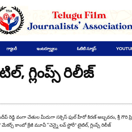
గ్యాలరీ
ఇంటర్వ్యూలు
ఓటిటి న్యూస్
YOUTU
ిల్, గ్లింప్స్ రిలీజ్
ర్ సందీప్ రెడ్డి వంగా చేతుల మీదుగా సక్సెస్ ఫుల్ హీరో కిరణ్ అబ్బవరం, శ్రీ గౌరి ప
కర్స్ కాంబో క్రేజీ మూవీ “చెన్నై లవ్ స్టోరీ” టైటిల్, గ్లింప్స్ రిలీజ్