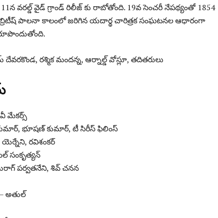
 11న వరల్డ్ వైడ్ గ్రాండ్ రిలీజ్ కు రాబోతోంది. 19వ సెంచరీ నేపథ్యంతో 1854
బ్రిటీష్ పాలనా కాలంలో జరిగిన యదార్థ చారిత్రక సంఘటనల ఆధారంగా
రూపొందుతోంది.
 దేవరకొండ, రశ్మిక మందన్న, ఆర్నాల్డ్ వోస్లూ, తదితరులు
మ్
వీ మేకర్స్
ుమార్, భూషణ్ కుమార్, టీ సిరీస్ ఫిలింస్
్ యెర్నేని, రవిశంకర్
ాహుల్ సంకృత్యన్
నురాగ్ పర్వతనేని, శివ్ చనన
– అతుల్