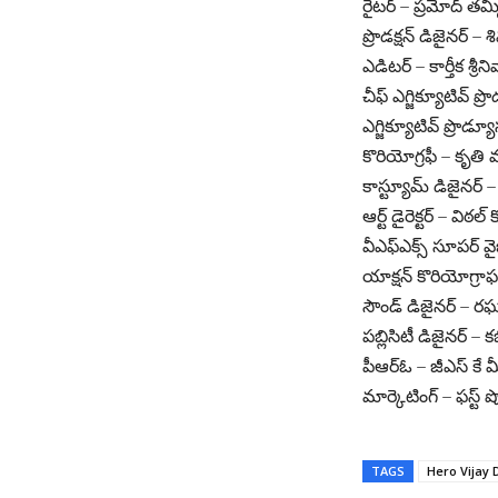
రైటర్ – ప్రమోద్ తమ్మ
ప్రొడక్షన్ డిజైనర్ 
ఎడిటర్ – కార్తీక శ్రీన
చీఫ్ ఎగ్జిక్యూటివ్ ప్
ఎగ్జిక్యూటివ్ ప్రొడ
కొరియోగ్రఫీ – కృతి
కాస్ట్యూమ్ డిజైనర్ 
ఆర్ట్ డైరెక్టర్ – విఠల
వీఎఫ్ఎక్స్ సూపర్ వ
యాక్షన్ కొరియోగ్రాఫర
సౌండ్ డిజైనర్ – రఘు
పబ్లిసిటీ డిజైనర్ – 
పీఆర్ఓ – జీఎస్ కే మ
మార్కెటింగ్ – ఫస్ట్ ష
TAGS
Hero Vijay