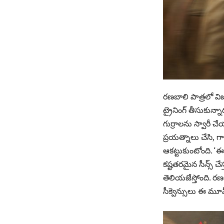
రణబాలి పాత్రలో విజ
ట్రైనింగ్ తీసుకున్నా
గుర్రాలను స్వారీ 
ప్రయత్నాలు చేసి, గా
ఆకట్టుకుంటోంది. ‘
కష్టతరమైన సీన్స్ చ
తెలియజేస్తోంది. రణబా
సీక్వెన్సులు ఈ మూ