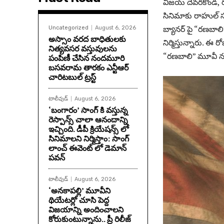
విజయ్ దేవరకొండ, ర
సినిమాకు రాహుల్ సం
బ్యానర్ పై “రణబాలి”
Uncategorized
August 6, 2026
అస్సాం వరద బాధితులకు
నిర్మిస్తున్నారు. 
నిత్యవసర వస్తువులను
“రణబాలి” మూవీ నుంచి 
పంపిణీ చేసిన నందమూరి
బసవరామ తారకం ఎన్టీఆర్
చారిటబుల్ ట్రస్ట్
టాలీవుడ్
August 6, 2026
‘బంగారం’ సాంగ్ కి వస్తున్న
రెస్పాన్స్ చాలా ఆనందాన్ని
ఇచ్చింది. డీపీ క్రియేషన్స్ లో
సినిమాలని నిర్మిస్తాం: సాంగ్
లాంచ్ ఈవెంట్ లో డెమాన్
పవన్
టాలీవుడ్
August 6, 2026
‘అనకాపల్లి’ మూవీని
థియేటర్లో చూసి పెద్ద
విజయాన్ని అందించాలని
కోరుకుంటున్నాను.. ప్రీ రిలీజ్