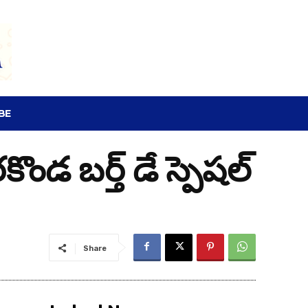
SEARCH
BE
డ బర్త్ డే స్పెషల్
Share