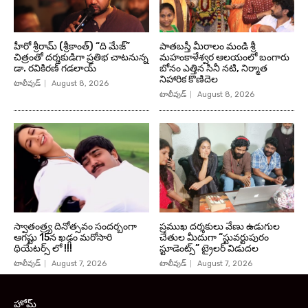
హీరో శ్రీరామ్ (శ్రీకాంత్) “ది మేజ్”
పాతబస్తీ మీరాలం మండి శ్రీ
చిత్రంతో దర్శకుడిగా ప్రతిభ చాటనున్న
మహంకాళేశ్వర ఆలయంలో బంగారు
డా. రవికిరణ్ గడలాయ్
బోనం ఎత్తిన సినీ నటి, నిర్మాత
నిహారిక కొణిదెల
టాలీవుడ్
August 8, 2026
టాలీవుడ్
August 8, 2026
స్వాతంత్ర్య దినోత్సవం సందర్బంగా
ప్రముఖ దర్శకులు వేణు ఉడుగుల
ఆగష్టు 15న ఖడ్గం మరోసారి
చేతుల మీదుగా “స్టువర్టుపురం
థియేటర్స్ లో !!!
స్టూడెంట్స్” ట్రైలర్ విడుదల
టాలీవుడ్
August 7, 2026
టాలీవుడ్
August 7, 2026
హోమ్