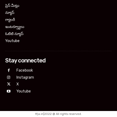
ప్రెస్ మీట్లు
న్యూస్
గ్యాలరీ
ఇంటర్వ్యూలు
ఓటిటి న్యూస్
Youtube
Stay connected
Facebook
Instagram
X
Youtube
tfja.in|2022 @ All rights reserved.