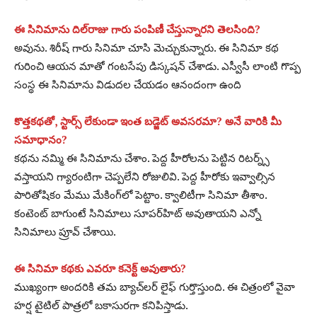
ఈ సినిమాను దిల్‌రాజు గారు పంపిణీ చేస్తున్నారని తెలసింది?
అవును. శిరీష్‌ గారు సినిమా చూసి మెచ్చుకున్నారు. ఈ సినిమా కథ
గురించి ఆయన మాతో గంటసేపు డిస్కషన్‌ చేశాడు. ఎస్వీసీ లాంటి గొప్ప
సంస్థ ఈ సినిమాను విడుదల చేయడం ఆనందంగా ఉంది
కొత్తకథతో, స్టార్స్‌ లేకుండా ఇంత బడ్జెట్‌ అవసరమా? అనే వారికి మీ
సమాధానం?
కథను నమ్మి ఈ సినిమాను చేశాం. పెద్ద హీరోలను పెట్టిన రిటర్న్స్‌
వస్తాయని గ్యారంటిగా చెప్పలేని రోజులివి. పెద్ద హీరోకు ఇవ్వాల్సిన
పారితోషికం మేము మేకింగ్‌లో పెట్టాం. క్వాలిటీగా సినిమా తీశాం.
కంటెంట్‌ బాగుంటే సినిమాలు సూపర్‌హిట్‌ అవుతాయని ఎన్నో
సినిమాలు ప్రూవ్‌ చేశాయి.
ఈ సినిమా కథకు ఎవరూ కనెక్ట్‌ అవుతారు?
ముఖ్యంగా అందరికి తమ బ్యాచ్‌లర్‌ లైఫ్‌ గుర్తొస్తుంది. ఈ చిత్రంలో వైవా
హర్ష టైటిల్‌ పాత్రలో బకాసురగా కనిపిస్తాడు.