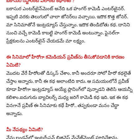
బకాసుర రెస్టారెంట్‌ ఎలాంటి కథాంశం ?
బకాసుర ఎంటర్‌టైన్‌మెంట్‌ అనేది ఒక హంగర్‌ కామెడీ ఎంటర్‌టైనర్‌.
ఇప్పటి వరకు తెలుగులో చాలా జోనర్‌లు వచ్చాయి. ఇదొక కొత్త జోనర్‌.
మా సినిమాతోనే ఇంట్రడ్యూస్‌ చేస్తున్నాం. ఇదొక తిండిబోతు కథ. దానిని
నుంచి వచ్చే కామెడీ కాబట్టి హంగర్‌ కామెడీ అంటున్నాం. ఫైనల్‌గా
ప్రేక్షకులను ఎంటర్‌టైన్‌ చేయడమే మా లక్ష్యం.
ఈ సినిమాలో హీరోగా కమెడియన్‌ ప్రవీణ్‌ను తీసుకోవడానికి కారణం
ఏమిటి?
మొదట వేరే హీరోలతో డిస్కస్‌ చేశాం. కానీ అందరూ సోలో హీరో కథలైతే
చేస్తాం అన్నారు. కానీ ఈ కథ అలాంటిది కాదు. ఆ సమయంలోనే ప్రవీణ్‌
కూడా హీరోగా ఇంట్రడ్యూస్‌ అయ్యే ప్లానింగ్‌లో వున్నాడని తెలిసి ఆయన్నీ
కలిశాం.ఐదుగురు బ్యాచిలర్స్‌ మధ్య జరిగే కామెడీ కథ ఇది. ఇక ఈ కథ
వినగానే ప్రవీణ్‌ ఈ సినిమాకు కథే హీరో.. తప్పకుండా మనం చేద్దా
అన్నాడు.
మీ నేపథ్యం ఏమిటి?
నేను లండన్‌లో ఇంటర్నేషన్‌ బిజినెస్‌ మేనేజ్‌మెంట్‌ పూర్తిచేశాను.