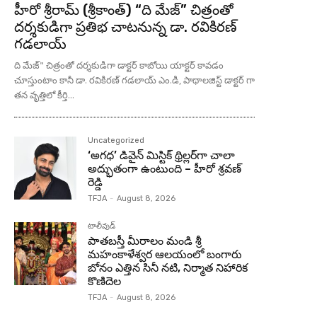
హీరో శ్రీరామ్ (శ్రీకాంత్) “ది మేజ్” చిత్రంతో
దర్శకుడిగా ప్రతిభ చాటనున్న డా. రవికిరణ్
గడలాయ్
ది మేజ్" చిత్రంతో దర్శకుడిగా డాక్టర్ కాబోయి యాక్టర్ కావడం
చూస్తుంటాం కానీ డా. రవికిరణ్ గడలాయ్ ఎం.డి, పాథాలజిస్ట్ డాక్టర్ గా
తన వృత్తిలో కీర్తి...
Uncategorized
‘అగధ’ డివైన్ మిస్టిక్ థ్రిల్లర్‌గా చాలా
అద్భుతంగా ఉంటుంది – హీరో శ్రవణ్
రెడ్డి
TFJA
-
August 8, 2026
టాలీవుడ్
పాతబస్తీ మీరాలం మండి శ్రీ
మహంకాళేశ్వర ఆలయంలో బంగారు
బోనం ఎత్తిన సినీ నటి, నిర్మాత నిహారిక
కొణిదెల
TFJA
-
August 8, 2026