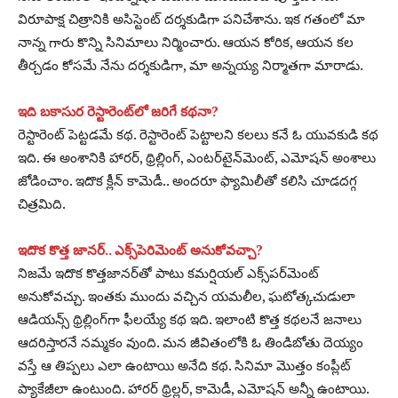
విరూపాక్ష చిత్రానికి అసిస్టెంట్‌ దర్శకుడిగా పనిచేశాను. ఇక గతంలో మా
నాన్న గారు కొన్ని సినిమాలు నిర్మించారు. ఆయన కోరిక, ఆయన కల
తీర్చడం కోసమే నేను దర్శకుడిగా, మా అన్నయ్య నిర్మాతగా మారాడు.
ఇది బకాసుర రెస్టారెంట్‌లో జరిగే కథనా?
రెస్టారెంట్‌ పెట్టడమే కథ. రెస్టారెంట్‌ పెట్టాలని కలలు కనే ఓ యువకుడి కథ
ఇది. ఈ అంశానికి హారర్‌, థ్రిల్లింగ్‌, ఎంటర్‌టైన్‌మెంట్‌, ఎమోషన్‌ అంశాలు
జోడించాం. ఇదొక క్లీన్‌ కామెడీ.. అందరూ ఫ్యామిలీతో కలిసి చూడదగ్గ
చిత్రమిది.
ఇదొక కొత్త జానర్‌.. ఎక్స్‌పెరిమెంట్‌ అనుకోవచ్చా?
నిజమే ఇదొక కొత్తజానర్‌తో పాటు కమర్షియల్‌ ఎక్స్‌పర్‌మెంట్‌
అనుకోవచ్చు. ఇంతకు ముందు వచ్చిన యమలీల, ఘటోత్కచుడులా
ఆడియన్స్‌ థ్రిల్లింగ్‌గా ఫీలయ్యే కథ ఇది. ఇలాంటి కొత్త కథలనే జనాలు
ఆదరిస్తారనే నమ్మకం వుంది. మన జీవితంలోకి ఓ తిండిబోతు దెయ్యం
వస్తే ఆ తిప్పలు ఎలా ఉంటాయి అనేది కథ. సినిమా మొత్తం కంప్లీట్‌
ప్యాకేజీలా ఉంటుంది. హారర్‌ థ్రిల్లర్‌, కామెడీ, ఎమోషన్‌ అన్నీ ఉంటాయి.