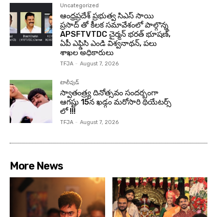
Uncategorized
ఆంధ్రప్రదేశ్ ప్రభుత్వ సిఎస్ సాయి
ప్రసాద్ తో కీలక సమావేశంలో పాల్గొన్న
APSFTVTDC చైర్మన్ భరత్ భూషణ్,
ఏపీ ఎఫ్డిసి ఎండి విశ్వనాథన్, పలు
శాఖల అధికారులు
TFJA
-
August 7, 2026
టాలీవుడ్
స్వాతంత్ర్య దినోత్సవం సందర్బంగా
ఆగష్టు 15న ఖడ్గం మరోసారి థియేటర్స్
లో !!!
TFJA
-
August 7, 2026
More News