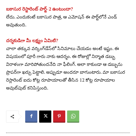
బకాసుర రెస్టారెంట్‌ పార్ట్‌-2 ఉంటుందా?
లేదు. ఎందుకంటే బకాసుర పాత్ర, ఆ ఎమోషన్‌ ఈ పార్ట్‌లోనే ఎండ్‌
అవుతుంది.
దర్శకుడిగా మీ లక్ష్యం ఏమిటి?
చాలా తక్కువ వర్కింగ్‌డేస్‌లో సినిమాలు చేయడం అంటే ఇష్టం. ఈ
విషయంలో పూరీ గారు నాకు ఆదర్శం. ఈ రోజుల్లో నిర్మాత డబ్బు
విరాళంగా మారిపోతుందనేది నా ఫీలింగ్‌. అలా కాకుండా ఆ డబ్బును
ప్రాపర్‌గా ఖర్చు పెట్టాలి. అప్పుడూ అందరూ బాగుంటారు. మా బకాసుర
రెస్లారెంట్‌ ఐదు కోట్ల రూపాయాలతో తీసిన 12 కోట్ల రూపాయాల
అవుట్‌పుట్‌ కనిపిస్తుంది.