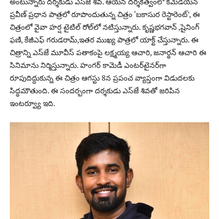
అంటున్నారు దర్శకుడు ఎస్‌జే శివ. ఆయన దర్శకత్వంలో కమెడియన్‌
ప్రవీణ్‌ ప్రధాన పాత్రలో రూపొందుతున్న చిత్రం ‘బకాసుర రెస్టారెంట్‌’, ఈ
చిత్రంలో వైవా హర్ష టైటిల్‌ రోల్‌లో నటిస్తున్నారు. కృష్ణభగవాన్‌ ,షైనింగ్‌
ఫణి, కేజీఎఫ్‌ గరుడరామ్‌,ఇతర ముఖ్య పాత్రలో యాక్ట్‌ చేస్తున్నారు. ఈ
చిత్రాన్ని ఎస్‌జే మూవీస్‌ పతాకంపై లక్ష్మయ్య ఆచారి, జనార్థన్‌ ఆచారి ఈ
సినిమాను నిర్మిస్తున్నారు. హంగర్‌ కామెడీ ఎంటర్‌టైనర్‌గా
రూపుదిద్దుకున్న ఈ చిత్రం ఆగస్టు 8న ప్రపంచ వ్యాప్తంగా విడుదలకు
సిద్ధమౌతుంది. ఈ సందర్బంగా దర్శకుడు ఎస్‌జే శివతో జరిపిన
ఇంటర్వ్యూ ఇది.