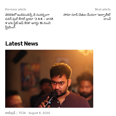
Previous article
Next article
ZEE5లో ఇండిపెండెన్స్ డే సందర్భంగా
సోనూ సూద్ చేతుల మీదుగా ‘ఆల్ఫాలీట్’
పవర్ ఫుల్ లీగల్ డ్రామా ‘J.S.K – జానకి
లాంచ్
V v/s స్టేట్ ఆఫ్ కేరళ’ ఆగస్టు 15 నుంచి
స్ట్రీమింగ్
Latest News
టాలీవుడ్
TFJA
-
August 8, 2026