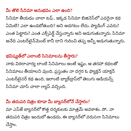
మీ తొలి సినిమా అనుభవం ఎలా ఉంది?
సినిమా తీయడం చాలా టఫ్‌.. ఇక్కడ సినిమా బిజినెస్‌లో ఎవరైనా కథ
ఏమిటి? ఎలా ఉండబోతుంది? అని అడగటం లేదు. ప్యాడింగ్‌ ఎవరు?
ఎంత పెట్టారు? ఎంత ఎక్స్‌పెక్ట్‌ చేస్తున్నారు అని అడుగుతున్నారు. సినిమా
అనేది ఎంటర్‌టైన్‌మెంట్‌ కానీ దాని గురించి తప్ప అన్నీ అడుగుతున్నారు.
భవిష్యత్‌లో ఎలాంటి సినిమాలను తీస్తారు?
నాకు విఠలాచార్య లాంటి సినిమాలు అంటే ఇష్టం. ఆ తరహా కథలతో
సినిమాలు తీయాలని వుంది. ప్రస్తుతం నా దగ్గర ఓ ఫ్యాక్షన్‌ యాక్షన్‌
ఎంటర్‌టైనర్‌ కథ ఉంది. ఇలాంటి బ్యాక్‌డ్రాప్‌లో తెలుగు ఆడియన్స్‌
సినిమా చూసి చాలా గ్యాప్‌ వచ్చింది.
మీ తదుపరి చిత్రం కూడా మీ బ్యానర్‌లోనే చేస్తారం?
మా ఎస్‌జే బ్యానర్‌లో కొత్త దర్శకులకు మాత్రమే అవకాశం. సో.. నా
తదుపరి చిత్రం ఇందులో ఉండదు. ఈ బ్యానర్‌లో వరుసగా సినిమాలు
చేస్తాం.