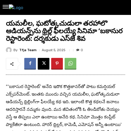
యమలీల, ఘటోత్కచుడులా తరహాలొ
ఆడియన్స్‌ను థ్రిల్ల్‌ ఫీలయ్యే సినిమా ‘బకాసుర
రెస్టారెంట్‌: దర్శకుడు ఎస్‌జే శివ
By
Tfja Team
August 5, 2025
0
”’బకాసుర రెస్టారెంట్‌’ అనేది ఇదొక కొత్తజానర్‌తో పాటు కమర్షియల్‌
ఎక్స్‌పర్‌మెంట్‌. ఇంతకు ముందు వచ్చిన యమలీల, ఘటోత్కచుడులా
ఆడియన్స్‌ థ్రిల్లింగ్‌గా ఫీలయ్యే కథ ఇది. ఇలాంటి కొత్త కథలనే జనాలు
ఆదరిస్తారనే నమ్మకం వుంది. మన జీవితంలోకి ఓ తిండిబోతు దెయ్యం
వస్తే ఆ తిప్పలు ఎలా ఉంటాయి అనేది కథ. సినిమా మొత్తం కంప్లీట్‌
ప్యాకేజీలా ఉంటుంది. హారర్‌ థ్రిల్లర్‌, కామెడీ, ఎమోషన్‌ అన్నీ ఉంటాయి’