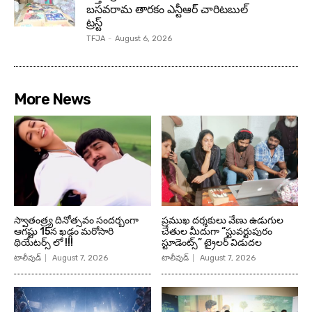
బసవరామ తారకం ఎన్టీఆర్ చారిటబుల్
ట్రస్ట్
TFJA
-
August 6, 2026
More News
స్వాతంత్ర్య దినోత్సవం సందర్బంగా
ప్రముఖ దర్శకులు వేణు ఉడుగుల
ఆగష్టు 15న ఖడ్గం మరోసారి
చేతుల మీదుగా “స్టువర్టుపురం
థియేటర్స్ లో !!!
స్టూడెంట్స్” ట్రైలర్ విడుదల
టాలీవుడ్
August 7, 2026
టాలీవుడ్
August 7, 2026