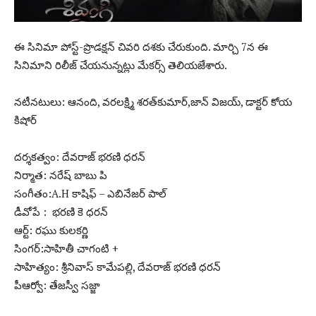
ఈ సినిమా పోస్ట్-ప్రొడక్షన్ చివరి దశకు చేరుకుంది. మార్చి 7న ఈ
సినిమాని రిలీజ్ చేయనున్నట్లు మేకర్స్ తెలియజేశారు.
నటీనటులు: ఆనంది, వరలక్ష్మి శరత్‌కుమార్,జాన్ విజయ్, డాక్టర్ కోయ
కిషోర్
దర్శకత్వం: దేవరాజ్ భరణి ధరన్
నిర్మాత: నరేష్ బాబు పి
సంగీతం:A.H కాషిఫ్ – ఎబినేజర్ పాల్
డీవోపే : భరణి కె ధరన్
ఆర్ట్: రఘు కులకర్ణి
సింగర్:సాహితీ చాగంటి +
సాహిత్యం: శ్రీనివాస్ కామేపల్లి, దేవరాజ్ భరణి ధరన్
పీఆర్వో: తేజస్వీ సజ్జా