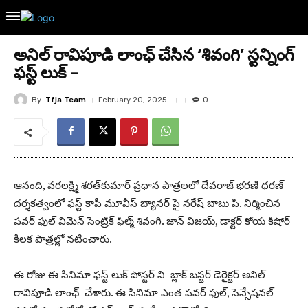
అనిల్ రావిపూడి లాంఛ్ చేసిన ‘శివంగి’ స్టన్నింగ్
ఫస్ట్ లుక్ –
By
Tfja Team
February 20, 2025
0
ఆనంది, వరలక్ష్మి శరత్‌కుమార్ ప్రధాన పాత్రలలో దేవరాజ్ భరణి ధరణ్
దర్శకత్వంలో ఫస్ట్ కాపీ మూవీస్ బ్యానర్ పై నరేష్ బాబు పి. నిర్మించిన
పవర్ ఫుల్ విమెన్ సెంట్రిక్ ఫిల్మ్ శివంగి. జాన్ విజయ్, డాక్టర్ కోయ కిషోర్
కీలక పాత్రల్లో నటించారు.
ఈ రోజు ఈ సినిమా ఫస్ట్ లుక్ పోస్టర్ ని బ్లాక్ బస్టర్ డెరైక్టర్ అనిల్
రావిపూడి లాంఛ్ చేశారు. ఈ సినిమా ఎంత పవర్ ఫుల్, సెన్సేషనల్