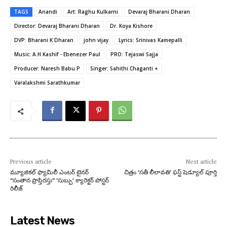
TAGS
Anandi
Art: Raghu Kulkarni
Devaraj Bharani Dharan
Director: Devaraj Bharani Dharan
Dr. Koya Kishore
DVP: Bharani K Dharan
john vijay
Lyrics: Srinivas Kamepalli
Music: A.H Kashif - Ebenezer Paul
PRO: Tejaswi Sajja
Producer: Naresh Babu P
Singer: Sahithi Chaganti +
Varalakshmi Sarathkumar
Previous article
Next article
మ్యూజికల్ ఫ్యామిలీ ఎంటర్ టైనర్
చిత్రం ‘సతీ లీలావతి’ ఫస్ట్ షెడ్యూల్ పూర్తి
“సంతాన ప్రాప్తిరస్తు” ‘సుబ్బు’ క్యారెక్టర్ పోస్టర్
రిలీజ్
Latest News