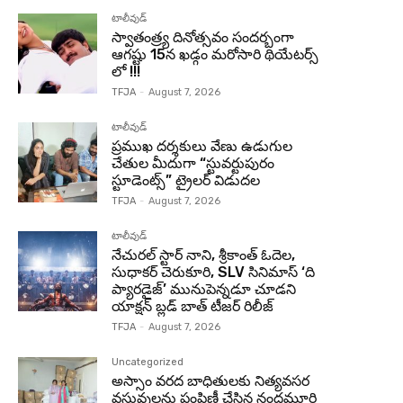
టాలీవుడ్
స్వాతంత్ర్య దినోత్సవం సందర్బంగా
ఆగష్టు 15న ఖడ్గం మరోసారి థియేటర్స్
లో !!!
TFJA
-
August 7, 2026
టాలీవుడ్
ప్రముఖ దర్శకులు వేణు ఉడుగుల
చేతుల మీదుగా “స్టువర్టుపురం
స్టూడెంట్స్” ట్రైలర్ విడుదల
TFJA
-
August 7, 2026
టాలీవుడ్
నేచురల్ స్టార్ నాని, శ్రీకాంత్ ఓదెల,
సుధాకర్ చెరుకూరి, SLV సినిమాస్ ‘ది
ప్యారడైజ్’ మునుపెన్నడూ చూడని
యాక్షన్ బ్లడ్ బాత్ టీజర్ రిలీజ్
TFJA
-
August 7, 2026
Uncategorized
అస్సాం వరద బాధితులకు నిత్యవసర
వస్తువులను పంపిణీ చేసిన నందమూరి