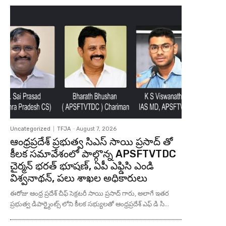
Uncategorized
TFJA
-
August 7, 2026
ఆంధ్రప్రదేశ్ ప్రభుత్వ సిఎస్ సాయి ప్రసాద్ తో
కీలక సమావేశంలో పాల్గొన్న APSFTVTDC
చైర్మన్ భరత్ భూషణ్, ఏపీ ఎఫ్డిసి ఎండి
విశ్వనాథన్, పలు శాఖల అధికారులు
ఈరోజు ఆంధ్ర ప్రదేశ్ చీఫ్ సెక్రటరీ సాయి ప్రసాద్ గారు, అలాగే ఇతర
ప్రభుత్వ డిపార్ట్మెంట్స్ లోని కీలక సభ్యులతో ఆంధ్రప్రదేశ్ ఎఫ్ డి సి...