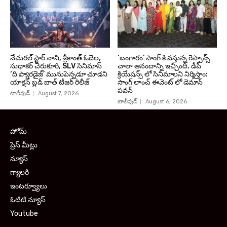
నేచురల్ స్టార్ నాని, శ్రీకాంత్ ఓదెల,
‘బంగారం’ సాంగ్ కి వస్తున్న రెస్పాన్స్
సుధాకర్ చెరుకూరి, SLV సినిమాస్
చాలా ఆనందాన్ని ఇచ్చింది. డీపీ
‘ది ప్యారడైజ్’ మునుపెన్నడూ చూడని
క్రియేషన్స్ లో సినిమాలని నిర్మిస్తాం:
యాక్షన్ బ్లడ్ బాత్ టీజర్ రిలీజ్
సాంగ్ లాంచ్ ఈవెంట్ లో డెమాన్
పవన్
టాలీవుడ్
August 7, 2026
టాలీవుడ్
August 6, 2026
హోమ్
ప్రెస్ మీట్లు
న్యూస్
గ్యాలరీ
ఇంటర్వ్యూలు
ఓటిటి న్యూస్
Youtube