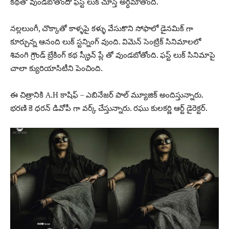
కథతో వుండబోతోందో ఫస్ట్ లుక్ చూస్తే అర్ధమౌతోంది.
నల్లలుంగీ, చొక్కాతో కాళ్ళపై కళ్ళు వేసుకొని సోఫాలో డైనమిక్ గా
కూర్చున్న ఆనంది లుక్ స్టన్నింగ్ వుంది. విమెన్ సెంట్రిక్ సినిమాలలో
శివంగి గ్రౌండ్ బ్రేకింగ్ కథ స్క్రీన్ ప్లే తో వుండబోతోంది. ఫస్ట్ లుక్ సినిమాపై
చాలా క్యురియాసిటీని పెంచింది.
ఈ చిత్రానికి A.H కాషిఫ్ – ఎబినేజర్ పాల్ మ్యూజిక్ అందిస్తున్నారు.
భరణి కె ధరన్ డివోపీ గా వర్క్ చేస్తున్నారు. రఘు కులకర్ణి ఆర్ట్ డైరెక్టర్.