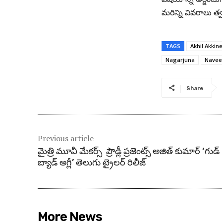
మ‌రిన్ని వివ‌రాలు త్వ
TAGS
Akhil Akkin
Nagarjuna
Navee
Share
Previous article
మైత్రి మూవీ మేకర్స్ ప్రౌడ్లీ ప్రజెంట్స్ అజిత్ కుమార్ ‘గుడ్
బ్యాడ్ అగ్లీ’ తెలుగు ట్రైలర్ రిలీజ్
More News