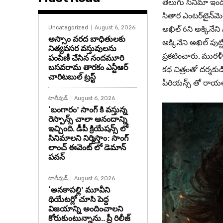
తెలుగు సినిమా ఇండ‌స్ట
సితార ఎంట‌ర్‌టైన్‌మ
అఖిల్ 6ని అక్కినేని 
Uncategorized
August 6, 2026
అస్సాం వరద బాధితులకు
అక్కినేని అఖిల్ పుట్ట
నిత్యవసర వస్తువులను
ప్ర‌క‌టించారు. ముర‌ళ
పంపిణీ చేసిన నందమూరి
బసవరామ తారకం ఎన్టీఆర్
క‌థ చిత్రంతో ద‌ర్శ‌కు
చారిటబుల్ ట్రస్ట్
పీరియ‌న్స్ తో రాయ‌ల
టాలీవుడ్
August 6, 2026
‘బంగారం’ సాంగ్ కి వస్తున్న
రెస్పాన్స్ చాలా ఆనందాన్ని
ఇచ్చింది. డీపీ క్రియేషన్స్ లో
సినిమాలని నిర్మిస్తాం: సాంగ్
లాంచ్ ఈవెంట్ లో డెమాన్
పవన్
టాలీవుడ్
August 6, 2026
‘అనకాపల్లి’ మూవీని
థియేటర్లో చూసి పెద్ద
విజయాన్ని అందించాలని
కోరుకుంటున్నాను.. ప్రీ రిలీజ్