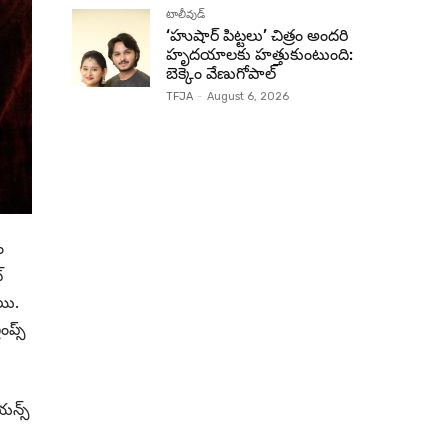
టాలీవుడ్
‘హుషార్‌ పిట్టలు’ చిత్రం అందరి
హృదయాలకు హత్తుకుంటుంది:
బెక్కెం వేణుగోపాల్‌
TFJA
-
August 6, 2026
ం
్
యి.
ింప్స్
‌న్స్