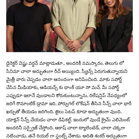
డైరెక్టర్ విష్ణు వర్ధన్ మాట్లాడుతూ.. అందరికీ నమస్కారం. తెలుగు లో
సినిమా చాలా అద్భుతంగా రీచ్ అయ్యింది. స్క్రీన్స్ పెరుగుతున్నాయని
మైత్రీ వారు చెప్పడం చాలా ఆనందంగా అనిపించింది. మాకు సపోర్ట్
చేసిన మీడియాకు, ఆడియన్స్ కు థాంక్ యూ సో మచ్. మీ సపోర్ట్
ఎప్పుడూ ఇలానే వుండాలని కోరుకుంటున్నాను. రిలేషన్షిప్ నేపధ్యంలో
జరిగే రొమాంటిక్ డ్రామా ఇది. పోర్చుగల్ లొకేషన్ తీసిన సీన్స్ చాలా భారీ
ఖర్చుతో తీయడం జరిగింది. జైలు సెటప్ కూడా అద్భుతంగా వుంది.
యాక్షన్ సీన్స్ చేయడం చాలా డిఫికల్ట్. ఇందులో వుండే క్రైమ్ ఎలిమెంట్
అందరినీ సర్ప్రైజ్ చేస్తోంది. ఆకాష్ చాలా ట్యాలెంటెడ్. చాలా చక్కగా
నటించాడు. తనే రియల్ గా స్టంట్స్ చేశాడు. అదితి శంకర్ అద్భుతంగా