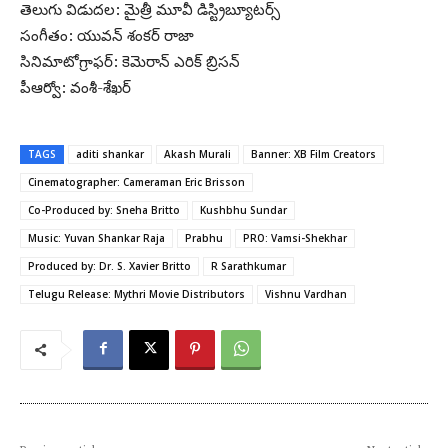
తెలుగు విడుదల: మైత్రీ మూవీ డిస్ట్రిబ్యూటర్స్
సంగీతం: యువన్ శంకర్ రాజా
సినిమాటోగ్రాఫర్: కెమెరాన్ ఎరిక్ బ్రిసన్
పీఆర్వో: వంశీ-శేఖర్
TAGS
aditi shankar
Akash Murali
Banner: XB Film Creators
Cinematographer: Cameraman Eric Brisson
Co-Produced by: Sneha Britto
Kushbhu Sundar
Music: Yuvan Shankar Raja
Prabhu
PRO: Vamsi-Shekhar
Produced by: Dr. S. Xavier Britto
R Sarathkumar
Telugu Release: Mythri Movie Distributors
Vishnu Vardhan