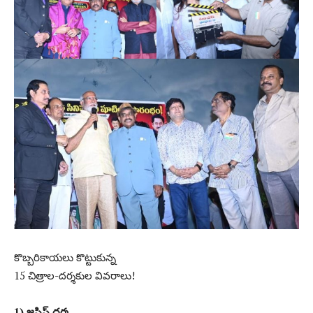
కొబ్బరికాయలు కొట్టుకున్న
15 చిత్రాల-దర్శకుల వివరాలు!
1) జస్టిస్ ధర్మ