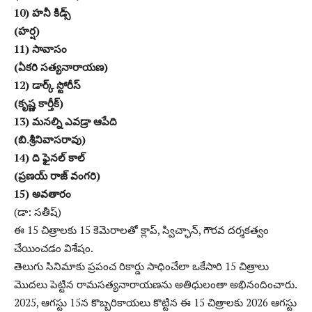
10) హనీ కిడ్స్
(హర్ష)
11) సావాసం
(ఏకరి సత్యనారాయణ)
12) డార్క్ స్టోరీస్
(కృష్ణ కార్తీక్)
13) మనల్ని ఎవడ్రా ఆపేది
(బి.శ్రీనివాసరావు)
14) ది ఫైనల్ కాల్
(ప్రణయ్ రాజ్ వంగరి)
15) అవతారం
(డా: సతీష్)
ఈ 15 చిత్రాలకు 15 కెమెరాలతో క్లాప్, స్విచ్ఛాన్, గౌరవ దర్శకత్వం
చేయించడం విశేషం.
తెలుగు సినిమాకు ప్రపంచ రికార్డు సాధించేలా ఒకేసారి 15 చిత్రాలు
మొదలు పెట్టిన రామసత్యనారాయణను అతిధులంతా అభినందించారు.
2025, ఆగస్టు 15న కొబ్బరికాయలు కొట్టిన ఈ 15 చిత్రాలకు 2026 ఆగస్టు