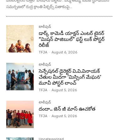
సమర్పణలో రుద్ర క్రాంతి పిక్చర్స్‌ పతాకంపై...
టాలీవుడ్
డార్క్ కామెడీ యాక్షన్ ఎంటర్ టైనర్
“మిషన్ పాజిబుల్” ఫస్ట్ లుక్ పోస్టర్
రిలీజ్
TFJA
-
August 6, 2026
టాలీవుడ్
సెన్సేషనల్ డైరెక్టర్ వి.వి.వినాయక్
చేతుల మీదగా ‘మిస్సింగ్ మేఘన’
మూవీ పోస్టర్ లాంచ్
TFJA
-
August 5, 2026
టాలీవుడ్
దందా.. జెన్ జీ మాస్ ఊచకోత
TFJA
-
August 5, 2026
Uncategorized