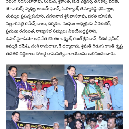
రేలంగి నరసింహారావు, సుమన్, శ్రీకాంత్, జె.డి.చక్రవర్తి, తనికెళ్ళ భరణి,
30 ఇయర్స్ పృథ్వి, అజయ్ ఘోష్, సి.కళ్యాణ్, తమ్మారెడ్డి భరద్వాజ,
తుమ్మల ప్రసన్నకుమార్, చదలవాడ శ్రీనివాసరావు, భరత్ భూషణ్,
వల్లూరిపల్లి రమేష్ బాబు, దర్శకుల సంఘం అధ్యక్షుడు వీరశంకర్,
ప్రముఖ రచయిత, రాజ్యసభ సభ్యులు విజయేంద్రప్రసాద్,
కె.ఎల్.స్టూడియో అధినేత కొంతం లక్ష్మణ్, గజల్ శ్రీనివాస్, చీకటి ప్రవీణ్,
ఇమ్మడి రమేష్, వంశీ రామరాజు, కె.ధర్మారావు, శ్రీమతి గిడుగు కాంతి కృష్ణ
తదితర దిగ్గజాలు హాజరై రామసత్యనారాయణను అభినందించారు.