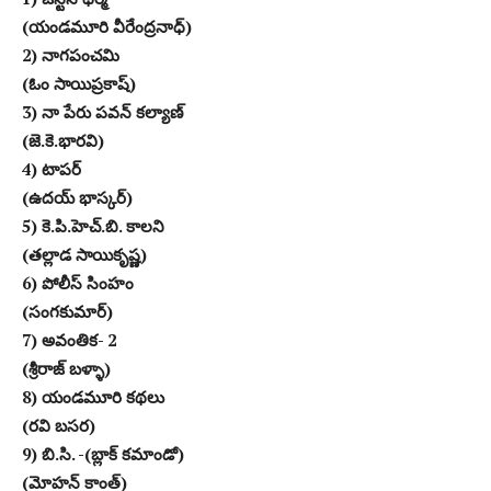
(యండమూరి వీరేంద్రనాధ్)
2) నాగపంచమి
(ఓం సాయిప్రకాష్)
3) నా పేరు పవన్ కల్యాణ్
(జె.కె.భారవి)
4) టాపర్
(ఉదయ్ భాస్కర్)
5) కె.పి.హెచ్.బి. కాలని
(తల్లాడ సాయికృష్ణ)
6) పోలీస్ సింహం
(సంగకుమార్)
7) అవంతిక- 2
(శ్రీరాజ్ బళ్ళా)
8) యండమూరి కథలు
(రవి బసర)
9) బి.సి. -(బ్లాక్ కమాండో)
(మోహన్ కాంత్)