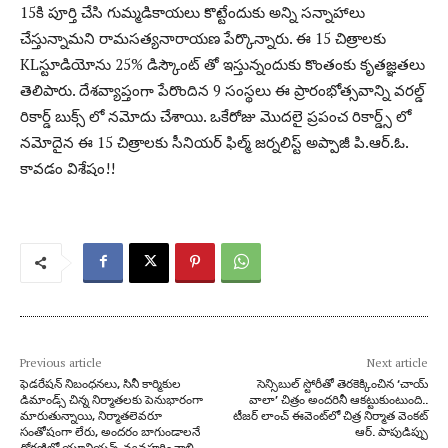
15కి పూర్తి చేసి గుమ్మడికాయలు కొట్టేందుకు అన్ని సన్నాహాలు
చేస్తున్నామని రామసత్యనారాయణ పేర్కొన్నారు. ఈ 15 చిత్రాలకు
KLస్టూడియోను 25% డిస్కౌంట్ తో ఇస్తున్నందుకు కొంతంకు కృతజ్ఞతలు
తెలిపారు. దేశవ్యాప్తంగా పేరొందిన 9 సంస్థలు ఈ ప్రారంభోత్సవాన్ని వరల్డ్
రికార్డ్ బుక్స్ లో నమోదు చేశాయి. ఒకేరోజు మొదలై ప్రపంచ రికార్డ్స్ లో
నమోదైన ఈ 15 చిత్రాలకు సీనియర్ ఫిల్మ్ జర్నలిస్ట్ అప్పాజీ పి.ఆర్.ఓ.
కావడం విశేషం!!
Previous article
Next article
ఫెడరేషన్ నిబంధనలు, సినీ కార్మికుల
సెన్సిబుల్ స్టోరీతో తెరకెక్కించిన ‘చాయ్
డిమాండ్స్ చిన్న నిర్మాతలకు పెనుభారంగా
వాలా’ చిత్రం అందరినీ ఆకట్టుకుంటుంది..
మారుతున్నాయి, నిర్మాతలెవరూ
టీజర్ లాంచ్ ఈవెంట్‌లో చిత్ర నిర్మాత వెంకట్
సంతోషంగా లేరు, అందరం బాగుండాలనే
ఆర్. పాపుడిప్పు
ధోరణిలో యూనియన్స్ వ్యవహరించాలి –