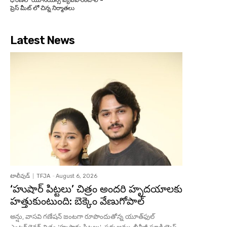
ప్రెస్ మీట్ లో చిన్న నిర్మాతలు
Latest News
టాలీవుడ్
TFJA
-
August 6, 2026
‘హుషార్‌ పిట్టలు’ చిత్రం అందరి హృదయాలకు
హత్తుకుంటుంది: బెక్కెం వేణుగోపాల్‌
అన్షు, వాసవి గణేషన్‌ జంటగా రూపొందుతోన్న యూత్‌ఫుల్‌
ఎంటర్‌టైనర్‌ చిత్రం 'హుషారు పిట్టలు'. పద్మ అమ్మ, బీవీజీ స్టూడియెస్‌