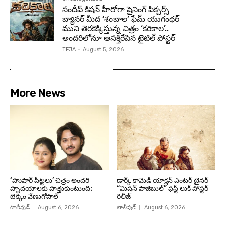
సందీప్ కిషన్ హీరోగా షైనింగ్ పిక్చర్స్
బ్యానర్ మీద ‘శంబాల’ ఫేమ్ యుగంధర్
ముని తెరకెక్కిస్తున్న చిత్రం ‘కరికాల’..
అందరిలోనూ ఆసక్తిరేపిన టైటిల్ పోస్టర్
TFJA
-
August 5, 2026
More News
‘హుషార్‌ పిట్టలు’ చిత్రం అందరి
డార్క్ కామెడీ యాక్షన్ ఎంటర్ టైనర్
హృదయాలకు హత్తుకుంటుంది:
“మిషన్ పాజిబుల్” ఫస్ట్ లుక్ పోస్టర్
బెక్కెం వేణుగోపాల్‌
రిలీజ్
టాలీవుడ్
August 6, 2026
టాలీవుడ్
August 6, 2026