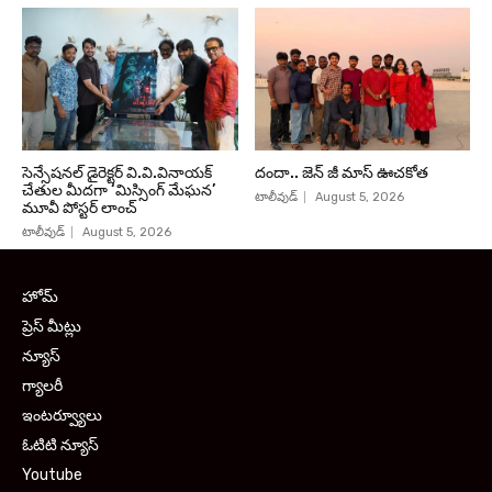
సెన్సేషనల్ డైరెక్టర్ వి.వి.వినాయక్
దందా.. జెన్ జీ మాస్ ఊచకోత
చేతుల మీదగా ‘మిస్సింగ్ మేఘన’
టాలీవుడ్
August 5, 2026
మూవీ పోస్టర్ లాంచ్
టాలీవుడ్
August 5, 2026
హోమ్
ప్రెస్ మీట్లు
న్యూస్
గ్యాలరీ
ఇంటర్వ్యూలు
ఓటిటి న్యూస్
Youtube