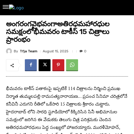
అంగరంగవైభవంగాఅతిరధమహారధుల
సమక్షంలోభీమవరం టాకీస్ 15 చిత్రాలు
ప్రారంభం
By
Tfja Team
August 15, 2025
0
భీమవరం టాకీస్ పతాకంపై ఇప్పటికే 114 చిత్రాలను నిర్మించి ప్రముఖ
నిర్మాత తుమ్మలపల్లి రామసత్యనారాయణ… ప్రపంచ సినిమా చరిత్రలోనే
కనీవినీ ఎరుగని రీతిలో ఒకేసారి 15 చిత్రాలకు శ్రీకారం చుట్టారు.
హైదరాబాద్ లోని సారధి స్టూడియోలో కిక్కిరిసిన సినీ అభిమానుల
సమక్షంలో జరిగిన ఈ వేడుకకు తెలుగు చిత్ర పరిశ్రమకు చెందిన
అతిరధమహారధులు పెద్ద సంఖ్యలో హాజరయ్యారు. మురళీమోహన్,