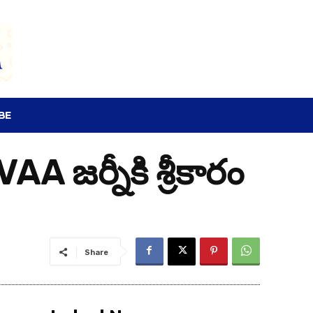
SEARCH
BE
A జర్నీకి శ్రీకారం
Share