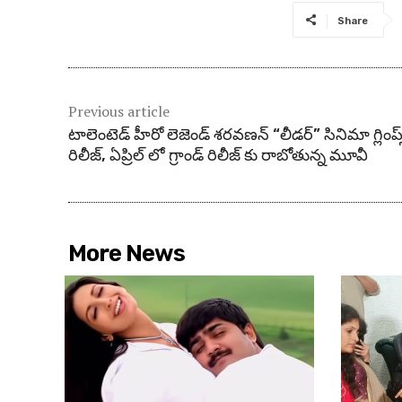
Share
Previous article
టాలెంటెడ్ హీరో లెజెండ్ శరవణన్ “లీడర్” సినిమా గ్లింప్స
రిలీజ్, ఏప్రిల్ లో గ్రాండ్ రిలీజ్ కు రాబోతున్న మూవీ
More News