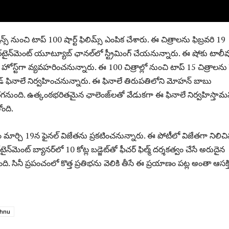
షన్స్ నుంచి టాప్ 100 షార్ట్ ఫిలిమ్స్ ఎంపిక చేశారు. ఈ చిత్రాలను ఫిబ్రవరి 19
టైన్‌మెంట్ యూట్యూబ్ ఛానల్‌లో స్ట్రీమింగ్ చేయనున్నారు. ఈ షోకు టాలీవ
స్ట్‌గా వ్యవహరించనున్నారు. ఈ 100 చిత్రాల్లో నుంచి టాప్ 15 చిత్రాలను సెల
ాండ్ ఫినాలే నిర్వహించనున్నారు. ఈ ఫినాలే తిరుపతిలోని మోహన్ బాబు
నుంది. ఉత్కంఠభరితమైన ఛాలెంజ్‌లతో వేడుకగా ఈ ఫినాలే నిర్వహిస్తామ
ోంది.
 మార్చి 19న ఫైనల్ విజేతను ప్రకటించనున్నారు. ఈ పోటీలో విజేతగా నిలిచ
న్‌మెంట్ బ్యానర్‌లో 10 కోట్ల బడ్జెట్‌తో ఫీచర్ ఫిల్మ్ దర్శకత్వం చేసే అరుదైన
 సినీ ప్రపంచంలో కొత్త ప్రతిభను వెలికి తీసే ఈ ప్రయాణం పట్ల అంతా ఆసక్త
shnu