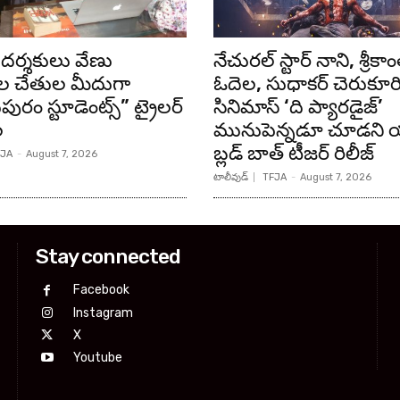
దర్శకులు వేణు
నేచురల్ స్టార్ నాని, శ్రీకాం
 చేతుల మీదుగా
ఓదెల, సుధాకర్ చెరుకూర
టుపురం స్టూడెంట్స్” ట్రైలర్
సినిమాస్ ‘ది ప్యారడైజ్’
ల
మునుపెన్నడూ చూడని యా
బ్లడ్ బాత్ టీజర్ రిలీజ్
JA
-
August 7, 2026
టాలీవుడ్
TFJA
-
August 7, 2026
Stay connected
Facebook
Instagram
X
Youtube