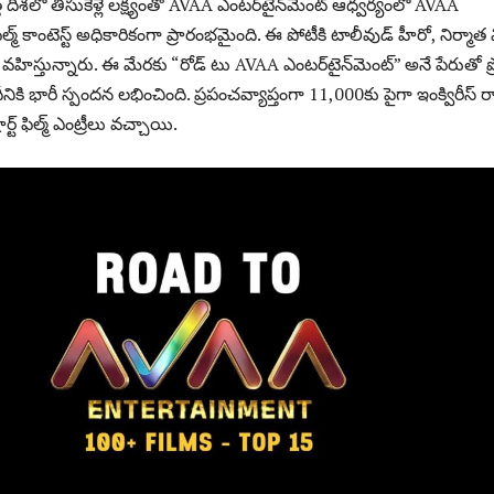
్త దిశలో తీసుకెళ్లే లక్ష్యంతో AVAA ఎంటర్‌టైన్‌మెంట్ ఆధ్వర్యంలో AVAA
ిల్మ్ కాంటెస్ట్ అధికారికంగా ప్రారంభమైంది. ఈ పోటీకి టాలీవుడ్ హీరో, నిర్మాత వ
స్తున్నారు. ఈ మేరకు “రోడ్ టు AVAA ఎంటర్‌టైన్‌మెంట్” అనే పేరుతో ప
ికి భారీ స్పందన లభించింది. ప్రపంచవ్యాప్తంగా 11,000కు పైగా ఇంక్విరీస్ ర
ట్ ఫిల్మ్ ఎంట్రీలు వచ్చాయి.