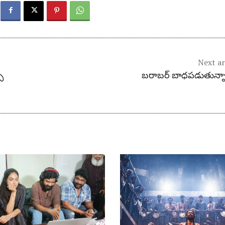
Next ar
్
బరాబర్ బాధపడుతున్నా