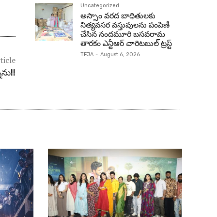
Uncategorized
అస్సాం వరద బాధితులకు
నిత్యవసర వస్తువులను పంపిణీ
చేసిన నందమూరి బసవరామ
తారకం ఎన్టీఆర్ చారిటబుల్ ట్రస్ట్
TFJA
-
August 6, 2026
ticle
ను!!