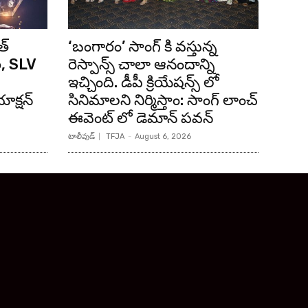
త్
‘బంగారం’ సాంగ్ కి వస్తున్న
ి, SLV
రెస్పాన్స్ చాలా ఆనందాన్ని
ఇచ్చింది. డీపీ క్రియేషన్స్ లో
క్షన్
సినిమాలని నిర్మిస్తాం: సాంగ్ లాంచ్
ఈవెంట్ లో డెమాన్ పవన్
టాలీవుడ్
TFJA
-
August 6, 2026