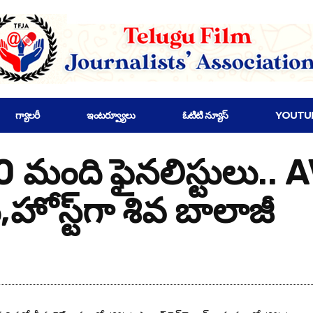
గ్యాలరీ
ఇంటర్వ్యూలు
ఓటిటి న్యూస్
YOUTU
 మంది ఫైనలిస్టులు.. AVA
,హోస్ట్‌గా శివ బాలాజీ