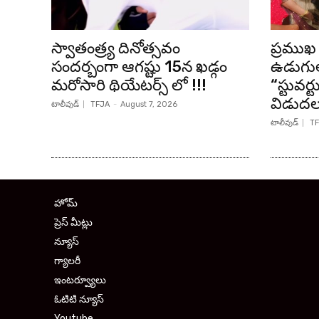
స్వాతంత్ర్య దినోత్సవం
ప్రముఖ 
సందర్బంగా ఆగష్టు 15న ఖడ్గం
ఉడుగుల
మరోసారి థియేటర్స్ లో !!!
“స్టువర్
విడుద
టాలీవుడ్
TFJA
-
August 7, 2026
టాలీవుడ్
TF
హోమ్
ప్రెస్ మీట్లు
న్యూస్
గ్యాలరీ
ఇంటర్వ్యూలు
ఓటిటి న్యూస్
Youtube