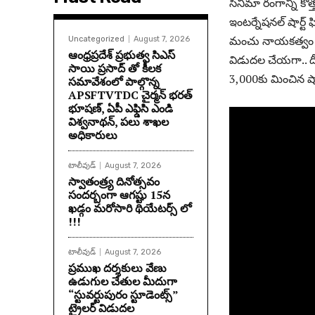
సినిమా రంగాన్ని కొత
ఇంటర్నేషనల్ షార్ట్ ఫ
మంచు నాయకత్వం వహి
Uncategorized
August 7, 2026
ఆంధ్రప్రదేశ్ ప్రభుత్వ సిఎస్
విడుదల చేయగా.. దీన
సాయి ప్రసాద్ తో కీలక
3,000కు మించిన షార్
సమావేశంలో పాల్గొన్న
APSFTVTDC చైర్మన్ భరత్
భూషణ్, ఏపీ ఎఫ్డిసి ఎండి
విశ్వనాథన్, పలు శాఖల
అధికారులు
టాలీవుడ్
August 7, 2026
స్వాతంత్ర్య దినోత్సవం
సందర్బంగా ఆగష్టు 15న
ఖడ్గం మరోసారి థియేటర్స్ లో
!!!
టాలీవుడ్
August 7, 2026
ప్రముఖ దర్శకులు వేణు
ఉడుగుల చేతుల మీదుగా
“స్టువర్టుపురం స్టూడెంట్స్”
ట్రైలర్ విడుదల