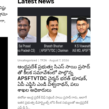
Latest News
ిష్ణు
్రోమో
ాగా,
Uncategorized
TFJA
-
August 7, 2026
ఆంధ్రప్రదేశ్ ప్రభుత్వ సిఎస్ సాయి ప్రసాద్
తో కీలక సమావేశంలో పాల్గొన్న
APSFTVTDC చైర్మన్ భరత్ భూషణ్,
ఏపీ ఎఫ్డిసి ఎండి విశ్వనాథన్, పలు
శాఖల అధికారులు
ఈరోజు ఆంధ్ర ప్రదేశ్ చీఫ్ సెక్రటరీ సాయి ప్రసాద్ గారు, అలాగే
ఇతర ప్రభుత్వ డిపార్ట్మెంట్స్ లోని కీలక సభ్యులతో ఆంధ్రప్రదేశ్
ఎఫ్ డి సి...