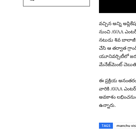
వచ్చిన అన్ని అప్లికే
నుంచి AVAA ఎంటర్‌
నటుడు శివ బాలాజీ హో
చేసి ఆ తర్వాత గ్ర
యూనివర్సిటీలో జరగ
మేనేజ్‌మెంట్ చెబుత
ఈ ప్రక్రియ అనంతరం
వారికి AVAA ఎంటర్‌టై
అవకాశం లభించనుంది.
ఉన్నారు.
TAGS
manchu vi