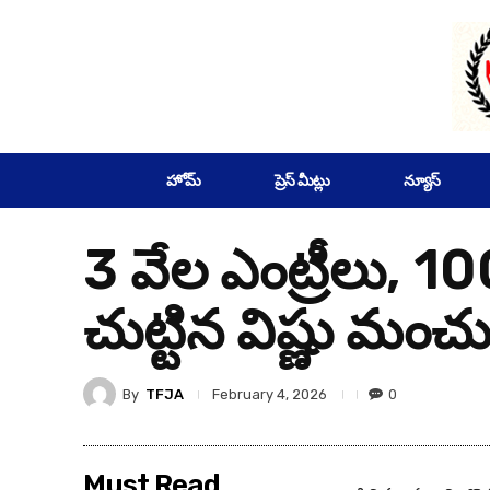
SUBSCRIBE
హోమ్
ప్రెస్ మీట్లు
న్యూస్
3 వేల ఎంట్రీలు, 100
చుట్టిన విష్ణు మంచు
By
TFJA
0
February 4, 2026
Must Read