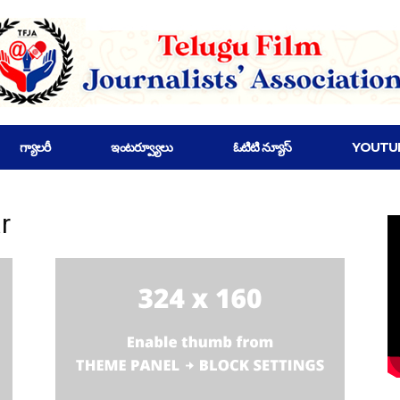
గ్యాలరీ
ఇంటర్వ్యూలు
ఓటిటి న్యూస్
YOUTU
r