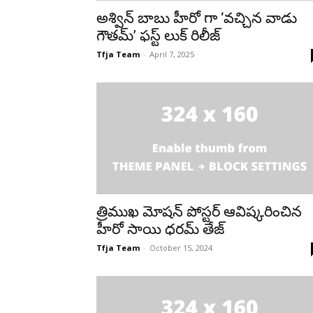
అశ్విన్ బాబు హీరో గా ‘వచ్చిన వాడు
గౌతమ్’ ఫస్ట్ లుక్ రిలీజ్
Tfja Team
-
April 7, 2025
త్రిముఖ మోషన్ పోస్టర్ ఆవిష్కరించిన
హీరో సాయి ధరమ్ తేజ్
Tfja Team
-
October 15, 2024