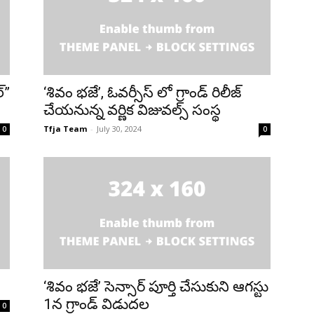
్”
‘శివం భజే’, ఓవర్సీస్ లో గ్రాండ్ రిలీజ్
చేయనున్న వర్ణిక విజువల్స్ సంస్థ
Tfja Team
-
July 30, 2024
0
0
‘శివం భజే’ సెన్సార్ పూర్తి చేసుకుని ఆగస్టు
1న గ్రాండ్ విడుదల
0