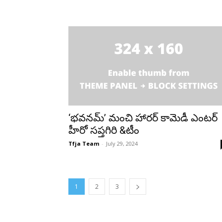
‘భవనమ్’ మంచి హారర్ కామెడీ ఎంటర్
హీరో సప్తగిరి &టీం
Tfja Team
-
July 29, 2024
1
2
3