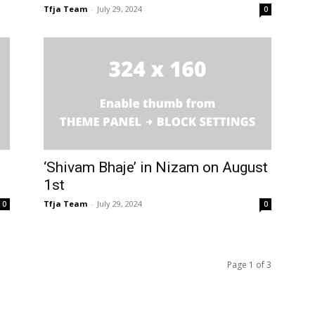
Tfja Team
-
July 29, 2024
0
‘Shivam Bhaje’ in Nizam on August
1st
Tfja Team
-
July 29, 2024
0
0
Page 1 of 3