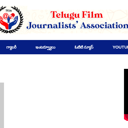
గ్యాలరీ
ఇంటర్వ్యూలు
ఓటిటి న్యూస్
YOUTU