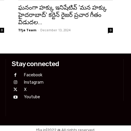
ఘనంగా హక్కు ఇనిషేటివ్ ‘మన హక్కు
హైదరాబాద్’ కర్టెన్ రైజర్ ప్రచార గీతం
విడుదల...
Tfja Team
-
December 13, 2024
0
0
Stay connected
Facebook
Instagram
X
Youtube
tfja.in|2022 @ All rights reserved.