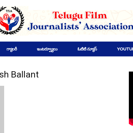
గ్యాలరీ
ఇంటర్వ్యూలు
ఓటిటి న్యూస్
YOUTU
sh Ballant