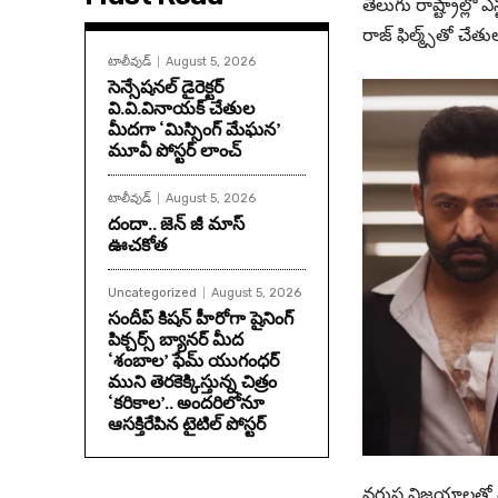
తెలుగు రాష్ట్రాల్లో
రాజ్ ఫిల్మ్స్‌తో చేత
టాలీవుడ్
August 5, 2026
సెన్సేషనల్ డైరెక్టర్
వి.వి.వినాయక్ చేతుల
మీదగా ‘మిస్సింగ్ మేఘన’
మూవీ పోస్టర్ లాంచ్
టాలీవుడ్
August 5, 2026
దందా.. జెన్ జీ మాస్
ఊచకోత
Uncategorized
August 5, 2026
సందీప్ కిషన్ హీరోగా షైనింగ్
పిక్చర్స్ బ్యానర్ మీద
‘శంబాల’ ఫేమ్ యుగంధర్
ముని తెరకెక్కిస్తున్న చిత్రం
‘కరికాల’.. అందరిలోనూ
ఆసక్తిరేపిన టైటిల్ పోస్టర్
వరుస విజయాలతో దూస