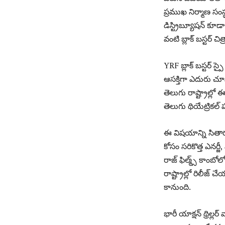
ప్రముఖ నిర్మాణ సంస్థ
డిస్ట్రిబ్యూషన్ కూడ
వంటి బ్లాక్ బస్టర్ చ
YRF బ్లాక్ బస్టర్ స
ఆసక్తిగా ఎదురు చూస్
తెలుగు రాష్ట్రాల్లో
తెలుగు థియేట్రికల్ 
ఈ విషయాన్ని సితార ఎ
కోసం సరికొత్త ఎనర్జీ
రాజ్ ఫిల్మ్స్ కాంబోల
రాష్ట్రాల్లో రిలీ
కానుంది.
భారీ యాక్షన్ థ్రిల్ల