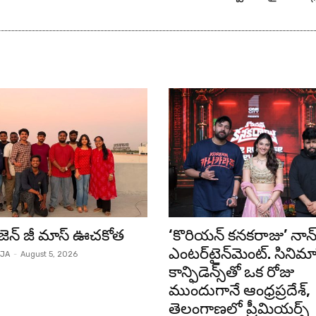
జెన్ జీ మాస్ ఊచకోత
‘కొరియన్ కనకరాజు’ నాన్‌స
ఎంటర్‌టైన్‌మెంట్. సినిమ
JA
-
August 5, 2026
కాన్ఫిడెన్స్‌తో ఒక రోజు
ముందుగానే ఆంధ్రప్రదేశ్,
తెలంగాణలో ప్రీమియర్స్