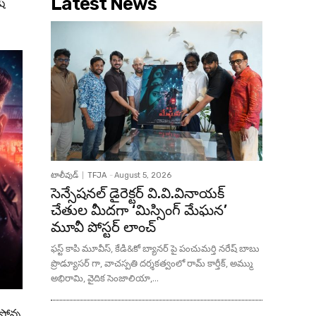
Latest News
ష్
టాలీవుడ్
TFJA
-
August 5, 2026
సెన్సేషనల్ డైరెక్టర్ వి.వి.వినాయక్
చేతుల మీదగా ‘మిస్సింగ్ మేఘన’
మూవీ పోస్టర్ లాంచ్
ఫస్ట్ కాపి మూవీస్, కేడి&కో బ్యానర్ పై పంచుమర్తి నరేష్ బాబు
ప్రొడ్యూసర్ గా, వాచస్పతి దర్శకత్వంలో రామ్ కార్తీక్, అమ్ము
అభిరామి, వైదిక సెంజాలియా,...
తోన్న