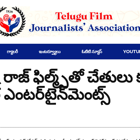
గ్యాలరీ
ఇంటర్వ్యూలు
ఓటిటి న్యూస్
YOUTU
రాజ్ ఫిల్మ్స్‌తో చేతులు
 ఎంటర్‌టైన్‌మెంట్స్