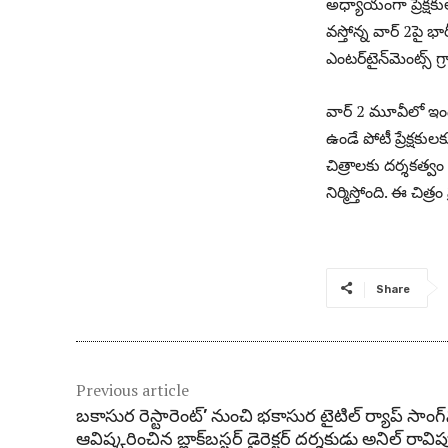
అధ్యాయంగా ప్రేక్షక
వస్తోన్న వార్ 2పై భార
ఎంటర్‌టైన్‌మెంట్స్ గ్
వార్ 2 మూవీలో ఇండి
ఉండే పోటీ ప్రేక్షకుల
చిత్రాలకు దర్శకత్వం
నిర్మిస్తోంది. ఈ చి
Share
Previous article
బకాసుర రెస్టారెంట్‌’ నుంచి భకాసుర టైటిల్‌ ర్యాప్‌ సాంగ్
ఆవిష్కరించిన బ్లాక్‌బస్టర్‌ డైరెక్టర్‌ దర్శకుడు అనిల్ రావి