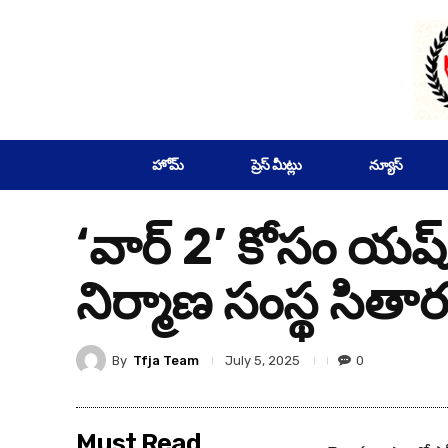
SUBSCRIBE
హోమ్
ప్రెస్ మీట్లు
న్యూస్
‘వార్ 2’ కోసం యష్ 
నిర్మాణ సంస్థ సితార
By
Tfja Team
0
July 5, 2025
Must Read