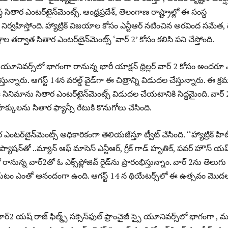
 సితార ఎంటర్‌టైన్‌మెంట్స్. ఆంధ్రప్రదేశ్, తెలంగాణ రాష్ట్రాల్లో ఈ సంస్థ
ా నిర్వహిస్తోంది. హ్యాట్రిక్ విజయాల కోసం ఎన్టీఆర్ నటించిన అరవింద సమేత,
ిత్రాల తర్వాత సితార ఎంటర్‌టైన్‌మెంట్స్ ‘వార్ 2’ కోసం కలిసి పని చేస్తోంది.
్పై యూనివర్స్‌లో భాగంగా రానున్న భారీ యాక్షన్ థ్రిల్లర్ వార్ 2 కోసం అందరూ
తున్నారు. ఆగస్ట్ 14న వరల్డ్ వైడ్‌గా ఈ చిత్రాన్ని విడుదల చేస్తున్నారు. ఈ క్
 ఈ సినిమాను సితార ఎంటర్‌టైన్‌మెంట్స్ విడుదల చేయటానికి సిద్ధమైంది. వార్ 
హక్కులను సితార ఫ్యాన్సీ రేటుకి కొనుగోలు చేసింది.
ంటర్‌టైన్‌మెంట్స్ అధికారికంగా తెలియజేస్తూ ట్వీట్ చేసింది. ‘‘హ్యాట్రిక్ హిట
, ప్యాషన్‌తో ..మ్యాన్ ఆఫ్ మాసెస్ ఎన్టీఆర్, గ్రీక్ గాడ్ హృతిక్, పవర్ హౌస్ యష
ో రానున్న వార్2తో ఓ ఎక్స్‌ప్లోజివ్ రైడ్‌ను ప్రారంభిస్తున్నాం. వార్ 2ను తెలుగు
జ్ చేయటం ఎంతో ఆనందంగా ఉంది. ఆగస్ట్ 14 న థియేటర్స్‌లో ఈ ఉత్సవం మొద
ర్ వార్2 యష్ రాజ్ ఫిల్మ్స్ సక్సెస్‌ఫుల్ ఫ్రాంచైజీ స్పై యూనివర్స్‌లో భాగంగా , 