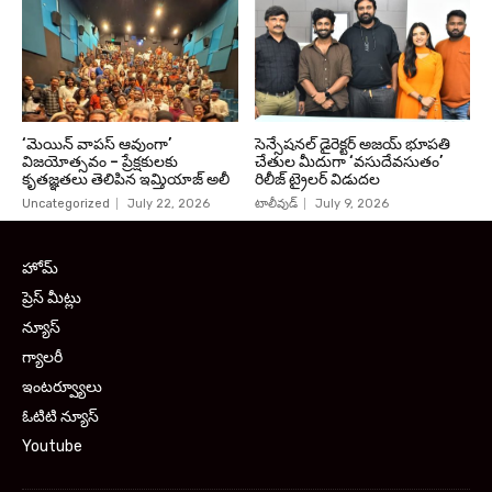
‘మెయిన్ వాపస్ ఆవుంగా’
సెన్సేషనల్ డైరెక్టర్ అజయ్ భూపతి
విజయోత్సవం – ప్రేక్షకులకు
చేతుల మీదుగా ‘వసుదేవసుతం’
కృతజ్ఞతలు తెలిపిన ఇమ్తియాజ్ అలీ
రిలీజ్ ట్రైలర్ విడుదల
Uncategorized
July 22, 2026
టాలీవుడ్
July 9, 2026
హోమ్
ప్రెస్ మీట్లు
న్యూస్
గ్యాలరీ
ఇంటర్వ్యూలు
ఓటిటి న్యూస్
Youtube