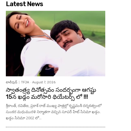
Latest News
టాలీవుడ్
TFJA
-
August 7, 2026
స్వాతంత్ర్య దినోత్సవం సందర్బంగా ఆగష్టు
15న ఖడ్గం మరోసారి థియేటర్స్ లో !!!
శ్రీకాంత్, రవితేజ, ప్రకాశ్ రాజ్ ముఖ్య పాత్రల్లో కృష్ణవంశీ దర్శకత్వంలో
సుంకర మధుమురళి నిర్మాతగా వచ్చిన సూపర్ హిట్ సినిమా ఖడ్గం.
ఖడ్గం సినిమా 2002 లో...