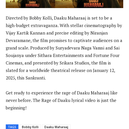
Directed by Bobby Kolli, Daaku Maharaaj is set to be a
high-budget extravaganza. With stellar cinematography by
Vijay Kartik Kannan and precise editing by Niranjan
Devaramane, the film promises to captivate audiences on a
grand scale. Produced by Suryadevara Naga Vamsi and Sai
Soujanya under Sithara Entertainments and Fortune Four
Cinemas, and presented by Srikara Studios, the film is
slated for a worldwide theatrical release on January 12,
2025, this Sankranti.
Get ready to experience the rage of Daaku Maharaaj like
never before. The Rage of Daaku lyrical video is just the
beginning!
TAGS
Bobby Kolli
Daaku Maharaaj