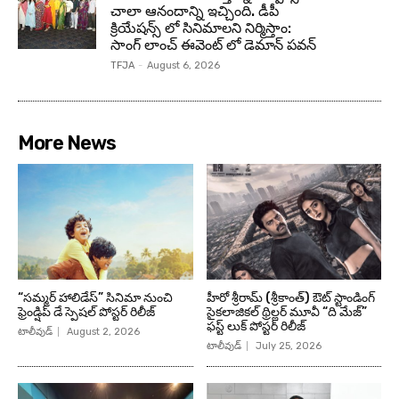
చాలా ఆనందాన్ని ఇచ్చింది. డీపీ
క్రియేషన్స్ లో సినిమాలని నిర్మిస్తాం:
సాంగ్ లాంచ్ ఈవెంట్ లో డెమాన్ పవన్
TFJA
-
August 6, 2026
More News
“సమ్మర్ హాలిడేస్” సినిమా నుంచి
హీరో శ్రీరామ్ (శ్రీకాంత్) ఔట్ స్టాండింగ్
ఫ్రెండ్షిప్ డే స్పెషల్ పోస్టర్ రిలీజ్
సైకలాజికల్ థ్రిల్లర్ మూవీ “ది మేజ్”
ఫస్ట్ లుక్ పోస్టర్ రిలీజ్
టాలీవుడ్
August 2, 2026
టాలీవుడ్
July 25, 2026