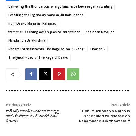
delivering the thunderous energy fans have been eagerly awaiting
Featuring the legendary Nandamuri Balakrishna
from Daaku Maharaaj Released
from the upcoming action-packed entertainer
has been unveiled
Nandamuri Balakrishna
Sithara Entertainments The Rage of Daaku Song
Thaman S
The lyrical video of The Rage of Daaku
Previous article
Next article
గాడ్ ఆఫ్ మాసెస్ నందమూరి బాలకృష్ణ
Unni Mukundan’s Marco is
‘డాకు మహారాజ్’ నుంచి మొదటి గీతం
scheduled to release on
విడుదల
December 20 in theaters !!!