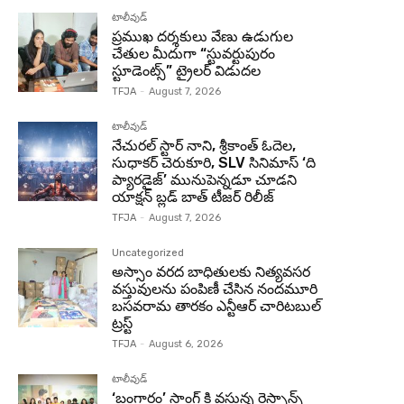
టాలీవుడ్
ప్రముఖ దర్శకులు వేణు ఉడుగుల
చేతుల మీదుగా “స్టువర్టుపురం
స్టూడెంట్స్” ట్రైలర్ విడుదల
TFJA
-
August 7, 2026
టాలీవుడ్
నేచురల్ స్టార్ నాని, శ్రీకాంత్ ఓదెల,
సుధాకర్ చెరుకూరి, SLV సినిమాస్ ‘ది
ప్యారడైజ్’ మునుపెన్నడూ చూడని
యాక్షన్ బ్లడ్ బాత్ టీజర్ రిలీజ్
TFJA
-
August 7, 2026
Uncategorized
అస్సాం వరద బాధితులకు నిత్యవసర
వస్తువులను పంపిణీ చేసిన నందమూరి
బసవరామ తారకం ఎన్టీఆర్ చారిటబుల్
ట్రస్ట్
TFJA
-
August 6, 2026
టాలీవుడ్
‘బంగారం’ సాంగ్ కి వస్తున్న రెస్పాన్స్