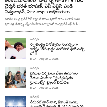
కీలక సమావేశంలో పాల్గొన్న APSFTVTDC
చైర్మన్ భరత్ భూషణ్, ఏపీ ఎఫ్డిసి ఎండి
విశ్వనాథన్, పలు శాఖల అధికారులు
ఈరోజు ఆంధ్ర ప్రదేశ్ చీఫ్ సెక్రటరీ సాయి ప్రసాద్ గారు, అలాగే ఇతర
ప్రభుత్వ డిపార్ట్మెంట్స్ లోని కీలక సభ్యులతో ఆంధ్రప్రదేశ్ ఎఫ్ డి సి...
టాలీవుడ్
స్వాతంత్ర్య దినోత్సవం సందర్బంగా
ఆగష్టు 15న ఖడ్గం మరోసారి థియేటర్స్
లో !!!
TFJA
-
August 7, 2026
టాలీవుడ్
ప్రముఖ దర్శకులు వేణు ఉడుగుల
చేతుల మీదుగా “స్టువర్టుపురం
స్టూడెంట్స్” ట్రైలర్ విడుదల
TFJA
-
August 7, 2026
టాలీవుడ్
నేచురల్ స్టార్ నాని, శ్రీకాంత్ ఓదెల,
సుధాకర్ చెరుకూరి, SLV సినిమాస్ ‘ది