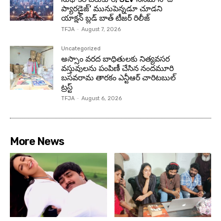
ప్యారడైజ్’ మునుపెన్నడూ చూడని
యాక్షన్ బ్లడ్ బాత్ టీజర్ రిలీజ్
TFJA
-
August 7, 2026
Uncategorized
అస్సాం వరద బాధితులకు నిత్యవసర
వస్తువులను పంపిణీ చేసిన నందమూరి
బసవరామ తారకం ఎన్టీఆర్ చారిటబుల్
ట్రస్ట్
TFJA
-
August 6, 2026
More News