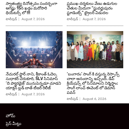
స్వాతంత్ర్య దినోత్సవం సందర్బంగా
ప్రముఖ దర్శకులు వేణు ఉడుగుల
ఆగష్టు 15న ఖడ్గం మరోసారి
చేతుల మీదుగా “స్టువర్టుపురం
థియేటర్స్ లో !!!
స్టూడెంట్స్” ట్రైలర్ విడుదల
టాలీవుడ్
August 7, 2026
టాలీవుడ్
August 7, 2026
నేచురల్ స్టార్ నాని, శ్రీకాంత్ ఓదెల,
‘బంగారం’ సాంగ్ కి వస్తున్న రెస్పాన్స్
సుధాకర్ చెరుకూరి, SLV సినిమాస్
చాలా ఆనందాన్ని ఇచ్చింది. డీపీ
‘ది ప్యారడైజ్’ మునుపెన్నడూ చూడని
క్రియేషన్స్ లో సినిమాలని నిర్మిస్తాం:
యాక్షన్ బ్లడ్ బాత్ టీజర్ రిలీజ్
సాంగ్ లాంచ్ ఈవెంట్ లో డెమాన్
పవన్
టాలీవుడ్
August 7, 2026
టాలీవుడ్
August 6, 2026
హోమ్
ప్రెస్ మీట్లు