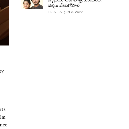
బెక్కెం వేణుగోపాల్‌
TFJA
-
August 6, 2026
ey
rts
ilm
ence