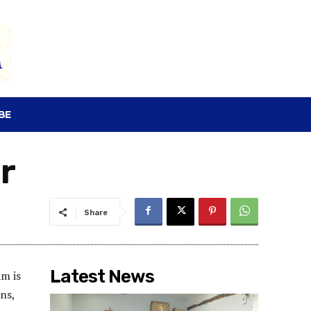
SEARCH
BE
r
Share
Latest News
am is
ns,