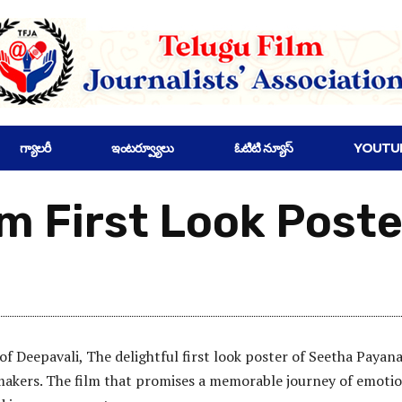
గ్యాలరీ
ఇంటర్వ్యూలు
ఓటిటి న్యూస్
YOUTU
 First Look Poste
of Deepavali, The delightful first look poster of Seetha Payan
makers. The film that promises a memorable journey of emotio