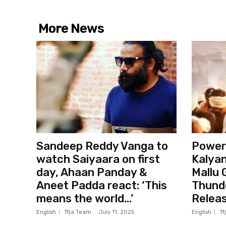
More News
Sandeep Reddy Vanga to
Power
watch Saiyaara on first
Kalyan
day, Ahaan Panday &
Mallu 
Aneet Padda react: ‘This
Thund
means the world…’
Relea
English
Tfja Team
-
July 11, 2025
English
Tf