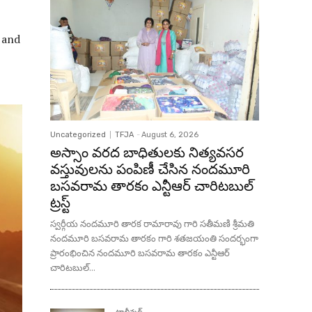
 and
Uncategorized
TFJA
-
August 6, 2026
అస్సాం వరద బాధితులకు నిత్యవసర
వస్తువులను పంపిణీ చేసిన నందమూరి
బసవరామ తారకం ఎన్టీఆర్ చారిటబుల్
ట్రస్ట్
స్వర్గీయ నందమూరి తారక రామారావు గారి సతీమణి శ్రీమతి
నందమూరి బసవరామ తారకం గారి శతజయంతి సందర్భంగా
ప్రారంభించిన నందమూరి బసవరామ తారకం ఎన్టీఆర్
చారిటబుల్...