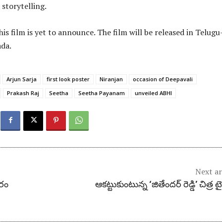
 storytelling.
his film is yet to announce. The film will be released in Telugu
da.
Arjun Sarja
first look poster
Niranjan
occasion of Deepavali
Prakash Raj
Seetha
Seetha Payanam
unveiled ABHI
Next ar
వరం
ఆకట్టుకుంటున్న ‘జితేందర్ రెడ్డి’ చిత్ర ట