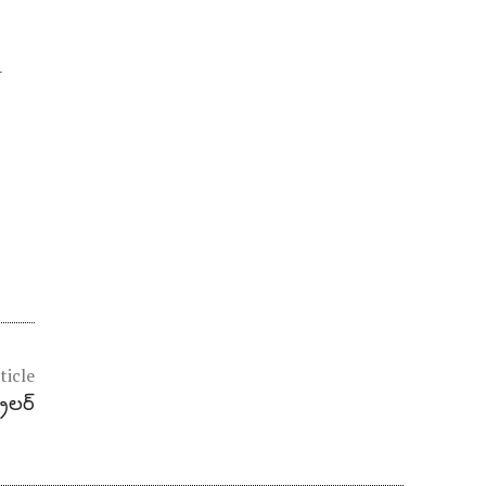
-
ticle
్రైలర్