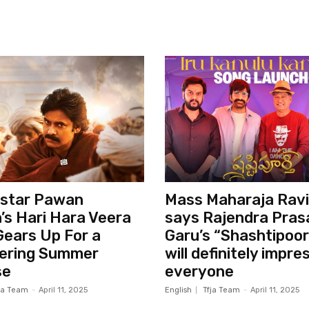
star Pawan
Mass Maharaja Ravi
’s Hari Hara Veera
says Rajendra Pras
Gears Up For a
Garu’s “Shashtipoor
ering Summer
will definitely impre
se
everyone
ja Team
-
April 11, 2025
English
Tfja Team
-
April 11, 2025