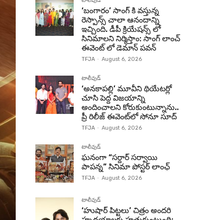
టాలీవుడ్
‘బంగారం’ సాంగ్ కి వస్తున్న
రెస్పాన్స్ చాలా ఆనందాన్ని
ఇచ్చింది. డీపీ క్రియేషన్స్ లో
సినిమాలని నిర్మిస్తాం: సాంగ్ లాంచ్
ఈవెంట్ లో డెమాన్ పవన్
TFJA
-
August 6, 2026
టాలీవుడ్
‘అనకాపల్లి’ మూవీని థియేటర్లో
చూసి పెద్ద విజయాన్ని
అందించాలని కోరుకుంటున్నాను..
ప్రీ రిలీజ్ ఈవెంట్‌లో సోనూ సూద్
TFJA
-
August 6, 2026
టాలీవుడ్
ఘనంగా “సర్దార్ సర్వాయి
పాపన్న” సినిమా పోస్టర్ లాంఛ్
TFJA
-
August 6, 2026
టాలీవుడ్
‘హుషార్‌ పిట్టలు’ చిత్రం అందరి
హృదయాలకు హత్తుకుంటుంది: