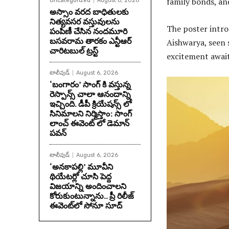
family bonds, a
Uncategorized
August 6, 2026
అస్సాం వరద బాధితులకు
నిత్యవసర వస్తువులను
The poster intro
పంపిణీ చేసిన నందమూరి
బసవరామ తారకం ఎన్టీఆర్
Aishwarya, seen 
చారిటబుల్ ట్రస్ట్
excitement await
టాలీవుడ్
August 6, 2026
‘బంగారం’ సాంగ్ కి వస్తున్న
రెస్పాన్స్ చాలా ఆనందాన్ని
ఇచ్చింది. డీపీ క్రియేషన్స్ లో
సినిమాలని నిర్మిస్తాం: సాంగ్
లాంచ్ ఈవెంట్ లో డెమాన్
పవన్
టాలీవుడ్
August 6, 2026
‘అనకాపల్లి’ మూవీని
థియేటర్లో చూసి పెద్ద
విజయాన్ని అందించాలని
కోరుకుంటున్నాను.. ప్రీ రిలీజ్
ఈవెంట్‌లో సోనూ సూద్