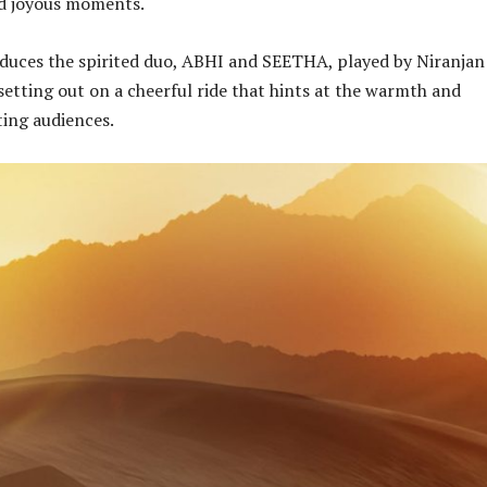
nd joyous moments.
duces the spirited duo, ABHI and SEETHA, played by Niranjan
setting out on a cheerful ride that hints at the warmth and
ing audiences.