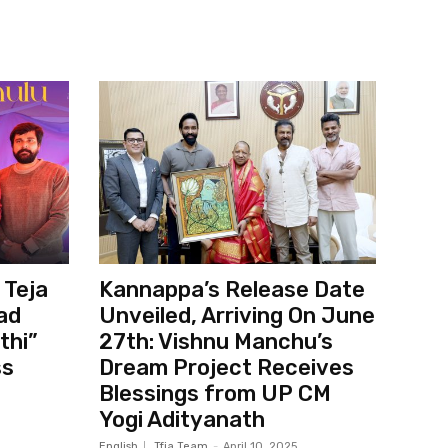
 Teja
Kannappa’s Release Date
ad
Unveiled, Arriving On June
thi”
27th: Vishnu Manchu’s
ss
Dream Project Receives
Blessings from UP CM
Yogi Adityanath
English
Tfja Team
-
April 10, 2025