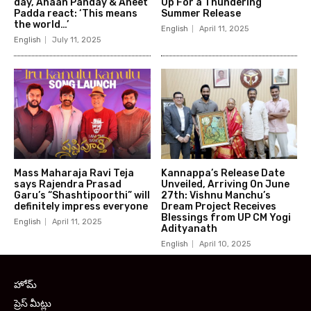
day, Ahaan Panday & Aneet
Up For a Thundering
Padda react: ‘This means
Summer Release
the world…’
English
April 11, 2025
English
July 11, 2025
Mass Maharaja Ravi Teja
Kannappa’s Release Date
says Rajendra Prasad
Unveiled, Arriving On June
Garu’s “Shashtipoorthi” will
27th: Vishnu Manchu’s
definitely impress everyone
Dream Project Receives
Blessings from UP CM Yogi
English
April 11, 2025
Adityanath
English
April 10, 2025
హోమ్
ప్రెస్ మీట్లు