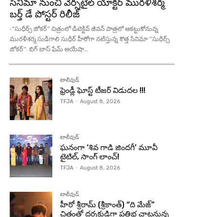
సినిమా నుంచి వెర్సటైల్ యాక్టర్ మురళీశర్మ
బర్త్ డే పోస్టర్ రిలీజ్
-"సుధీర్స్ జోకర్" చిత్రంలో డిటెక్టివ్ జీవన్ పాత్రలో ఆకట్టుకోనున్న
మురళీశర్మ సుడిగాలి సుధీర్ హీరోగా నటిస్తున్న కొత్త సినిమా "సుధీర్స్
జోకర్". బిగ్ బాస్ ఫేమ్ అయేషా...
టాలీవుడ్
ఫ్రెండ్లీ ఘోస్ట్ టీజర్ విడుదల !!!
TFJA
-
August 8, 2026
టాలీవుడ్
ఘనంగా ‘శివ గాడి జింద‌గీ’ మూవీ
టైటిల్, సాంగ్ లాంచ్!
TFJA
-
August 8, 2026
టాలీవుడ్
హీరో శ్రీరామ్ (శ్రీకాంత్) “ది మేజ్”
చిత్రంతో దర్శకుడిగా ప్రతిభ చాటనున్న