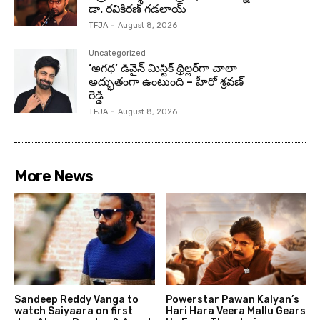
డా. రవికిరణ్ గడలాయ్
TFJA
-
August 8, 2026
Uncategorized
‘అగధ’ డివైన్ మిస్టిక్ థ్రిల్లర్‌గా చాలా
అద్భుతంగా ఉంటుంది – హీరో శ్రవణ్
రెడ్డి
TFJA
-
August 8, 2026
More News
Sandeep Reddy Vanga to
Powerstar Pawan Kalyan’s
watch Saiyaara on first
Hari Hara Veera Mallu Gears