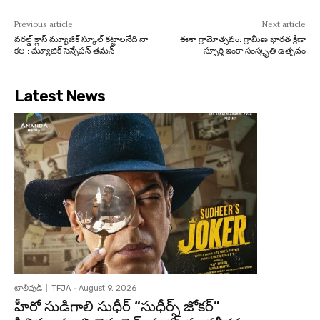
Previous article
Next article
వరల్డ్ క్లాస్ మ్యూజిక్ స్కూల్ కట్టాలనేది నా
ఈశా గ్రామోత్సవం: గ్రామీణ భారత క్రీడా
కల : మ్యూజిక్ సెన్సేషన్ తమన్
స్పూర్తి ఇంకా సంస్కృతి ఉత్సవం
Latest News
టాలీవుడ్
TFJA
-
August 9, 2026
హీరో సుడిగాలి సుధీర్ “సుధీర్స్ జోకర్”