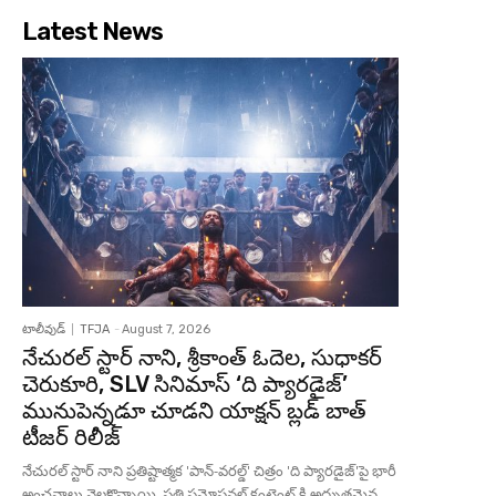
Latest News
టాలీవుడ్
TFJA
-
August 7, 2026
నేచురల్ స్టార్ నాని, శ్రీకాంత్ ఓదెల, సుధాకర్
చెరుకూరి, SLV సినిమాస్ ‘ది ప్యారడైజ్’
మునుపెన్నడూ చూడని యాక్షన్ బ్లడ్ బాత్
టీజర్ రిలీజ్
నేచురల్ స్టార్ నాని ప్రతిష్టాత్మక 'పాన్-వరల్డ్' చిత్రం 'ది ప్యారడైజ్'పై భారీ
అంచనాలు నెలకొన్నాయి. ప్రతి ప్రమోషనల్ కంటెంట్ కి అద్భుతమైన