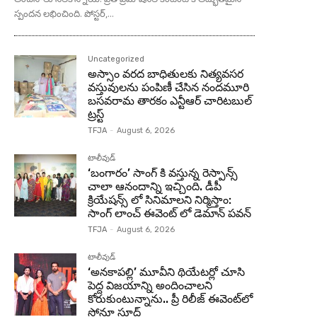
స్పందన లభించింది. పోస్టర్,...
Uncategorized
అస్సాం వరద బాధితులకు నిత్యవసర
వస్తువులను పంపిణీ చేసిన నందమూరి
బసవరామ తారకం ఎన్టీఆర్ చారిటబుల్
ట్రస్ట్
TFJA
-
August 6, 2026
టాలీవుడ్
‘బంగారం’ సాంగ్ కి వస్తున్న రెస్పాన్స్
చాలా ఆనందాన్ని ఇచ్చింది. డీపీ
క్రియేషన్స్ లో సినిమాలని నిర్మిస్తాం:
సాంగ్ లాంచ్ ఈవెంట్ లో డెమాన్ పవన్
TFJA
-
August 6, 2026
టాలీవుడ్
‘అనకాపల్లి’ మూవీని థియేటర్లో చూసి
పెద్ద విజయాన్ని అందించాలని
కోరుకుంటున్నాను.. ప్రీ రిలీజ్ ఈవెంట్‌లో
సోనూ సూద్