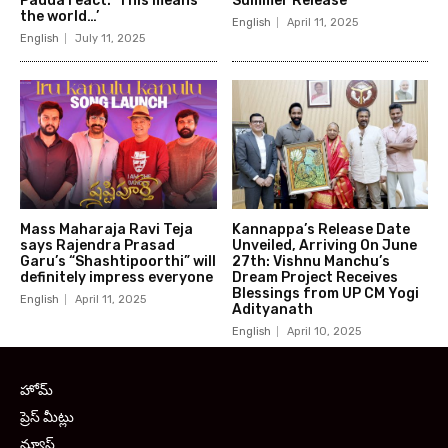
Padda react: ‘This means
Summer Release
the world…’
English
April 11, 2025
English
July 11, 2025
Mass Maharaja Ravi Teja
Kannappa’s Release Date
says Rajendra Prasad
Unveiled, Arriving On June
Garu’s “Shashtipoorthi” will
27th: Vishnu Manchu’s
definitely impress everyone
Dream Project Receives
Blessings from UP CM Yogi
English
April 11, 2025
Adityanath
English
April 10, 2025
హోమ్
ప్రెస్ మీట్లు
న్యూస్