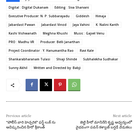
Digital : Digital Dukanam
Editing : Siva Sharvani
Executive Producer: N. P. Subbarayadu
Giddesh
Himaja
Jabardast Pawan
Jabardast Vinod
Jaya Vahini
K. Nalini Kanth
Kashi Vishwanath
Meghna Khushi
Music : Gajvel Venu
PRO : Madhu VR
Producer: Belli Janarthan
Project Coordinator : Y. Hanumantha Rao
Ravi Kale
Shankarabharanam Tulasi
Shiaji Shinde
Subhalekha Sudhakar
Sunny Akhil
Written and Directed by: Babji
Previous article
Next article
“పోలీస్ వారి హెచ్చరిక” ఫస్ట్ లుక్ ను
జెట్టి హీరో మానినేని కృష్ణ ఆధ్వర్యంలో
ఆవిష్కరించిన హీరో శ్రీకాంత్
వైభవంగా పవన్ కళ్యాణ్ బర్తడే వేడుకలు