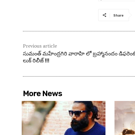
Share
Previous article
సుమంత్ మహేంద్రగిరి వారాహి లో బ్రహ్మానందం డిఫరెంట
లుక్ రిలీజ్ !!!
More News