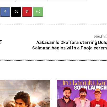
Next ar
్
Aakasamlo Oka Tara starring Dul
Salmaan begins with a Pooja cere