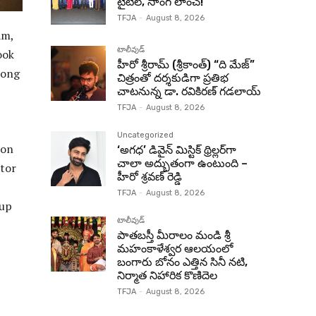
టైటిల్, సాంగ్ లాంచ్!
TFJA
-
August 8, 2026
am,
టాలీవుడ్
ook
హీరో శ్రీరామ్ (శ్రీకాంత్) “ది మేజ్”
long
చిత్రంతో దర్శకుడిగా ప్రతిభ
చాటనున్న డా. రవికిరణ్ గడలాయ్
TFJA
-
August 8, 2026
Uncategorized
 on
‘అగధ’ డివైన్ మిస్టిక్ థ్రిల్లర్‌గా
చాలా అద్భుతంగా ఉంటుంది –
ctor
హీరో శ్రవణ్ రెడ్డి
TFJA
-
August 8, 2026
nup
టాలీవుడ్
పాతబస్తీ మీరాలం మండి శ్రీ
మహంకాళేశ్వర ఆలయంలో
బంగారు బోనం ఎత్తిన సినీ నటి,
నిర్మాత నిహారిక కొణిదెల
TFJA
-
August 8, 2026