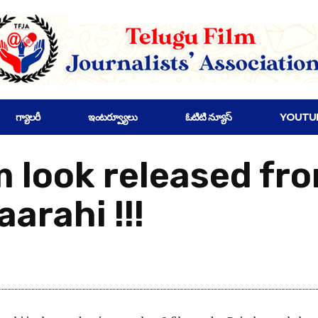
గ్యాలరీ
ఇంటర్వ్యూలు
ఓటిటి న్యూస్
YOUTU
look released fr
arahi !!!