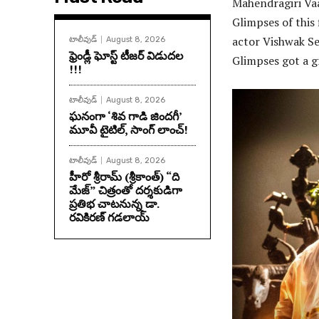
Mahendragiri Vaa
Glimpses of this
actor Vishwak Se
టాలీవుడ్
August 8, 2026
ఫ్రెండ్లీ ఘోస్ట్ టీజర్ విడుదల
Glimpses got a g
!!!
టాలీవుడ్
August 8, 2026
ఘనంగా ‘శివ గాడి జింద‌గీ’
మూవీ టైటిల్, సాంగ్ లాంచ్!
టాలీవుడ్
August 8, 2026
హీరో శ్రీరామ్ (శ్రీకాంత్) “ది
మేజ్” చిత్రంతో దర్శకుడిగా
ప్రతిభ చాటనున్న డా.
రవికిరణ్ గడలాయ్