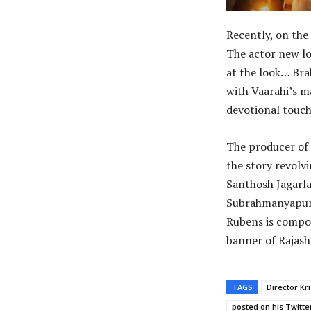
Recently, on th
The actor new lo
at the look… Bra
with Vaarahi’s m
devotional touch 
The producer of 
the story revolv
Santhosh Jagarla
Subrahmanyapura
Rubens is compos
banner of Rajas
TAGS
Director Kr
posted on his Twitte