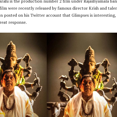
rahi is the production number 2 film under Rajashyamala ban
 film were recently released by famous director Krish and tale
n posted on his Twitter account that Glimpses is interesting,
reat response.