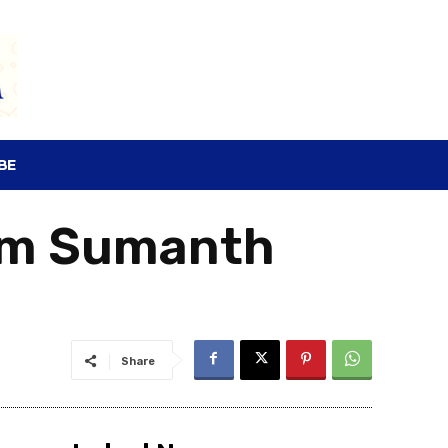
SEARCH
BE
om Sumanth
Share