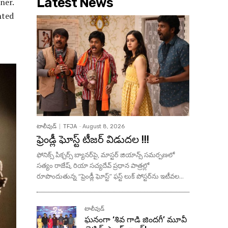
Latest News
ner.
nted
టాలీవుడ్
TFJA
-
August 8, 2026
ఫ్రెండ్లీ ఘోస్ట్ టీజర్ విడుదల !!!
ఫోనిక్స్ పిక్చర్స్ బ్యానర్‌పై, మాస్టర్ జియాన్స్ సమర్పణలో
సత్యం రాజేష్, రియా సచ్యదేవ్ ప్రధాన పాత్రల్లో
రూపొందుతున్న “ఫ్రెండ్లీ ఘోస్ట్” ఫస్ట్ లుక్ పోస్టర్‌ను ఇటీవల...
టాలీవుడ్
ఘనంగా ‘శివ గాడి జింద‌గీ’ మూవీ