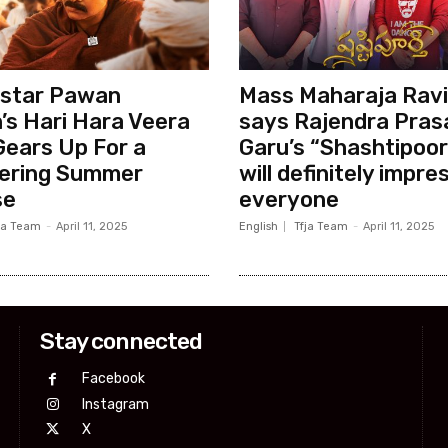
star Pawan
Mass Maharaja Ravi
’s Hari Hara Veera
says Rajendra Pras
Gears Up For a
Garu’s “Shashtipoor
ering Summer
will definitely impre
se
everyone
ja Team
-
April 11, 2025
English
Tfja Team
-
April 11, 2025
Stay connected
Facebook
Instagram
X