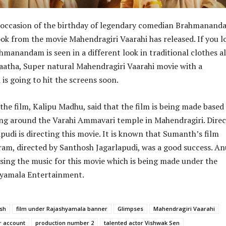
e occasion of the birthday of legendary comedian Brahmanand
ok from the movie Mahendragiri Vaarahi has released. If you l
hmanandam is seen in a different look in traditional clothes a
aatha, Super natural Mahendragiri Vaarahi movie with a
is going to hit the screens soon.
the film, Kalipu Madhu, said that the film is being made based
ing around the Varahi Ammavari temple in Mahendragiri. Dire
pudi is directing this movie. It is known that Sumanth’s film
m, directed by Santhosh Jagarlapudi, was a good success. A
ing the music for this movie which is being made under the
hyamala Entertainment.
ish
film under Rajashyamala banner
Glimpses
Mahendragiri Vaarahi
r account
production number 2
talented actor Vishwak Sen