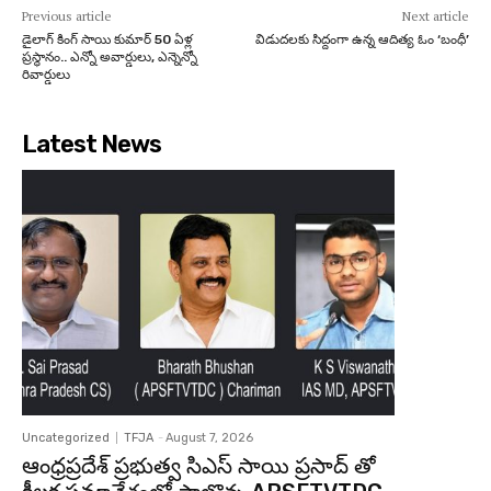
Previous article
Next article
డైలాగ్ కింగ్ సాయి కుమార్ 50 ఏళ్ల
విడుదలకు సిద్దంగా ఉన్న ఆదిత్య ఓం ‘బంధీ’
ప్రస్థానం.. ఎన్నో అవార్డులు, ఎన్నెన్నో
రివార్డులు
Latest News
Uncategorized
TFJA
-
August 7, 2026
ఆంధ్రప్రదేశ్ ప్రభుత్వ సిఎస్ సాయి ప్రసాద్ తో