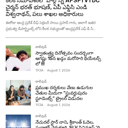
కీలక సమావేశంలో పాల్గొన్న APSFTVTDC
చైర్మన్ భరత్ భూషణ్, ఏపీ ఎఫ్డిసి ఎండి
విశ్వనాథన్, పలు శాఖల అధికారులు
ఈరోజు ఆంధ్ర ప్రదేశ్ చీఫ్ సెక్రటరీ సాయి ప్రసాద్ గారు, అలాగే ఇతర
ప్రభుత్వ డిపార్ట్మెంట్స్ లోని కీలక సభ్యులతో ఆంధ్రప్రదేశ్ ఎఫ్ డి సి...
టాలీవుడ్
స్వాతంత్ర్య దినోత్సవం సందర్బంగా
ఆగష్టు 15న ఖడ్గం మరోసారి థియేటర్స్
లో !!!
TFJA
-
August 7, 2026
టాలీవుడ్
ప్రముఖ దర్శకులు వేణు ఉడుగుల
చేతుల మీదుగా “స్టువర్టుపురం
స్టూడెంట్స్” ట్రైలర్ విడుదల
TFJA
-
August 7, 2026
టాలీవుడ్
నేచురల్ స్టార్ నాని, శ్రీకాంత్ ఓదెల,
సుధాకర్ చెరుకూరి, SLV సినిమాస్ ‘ది