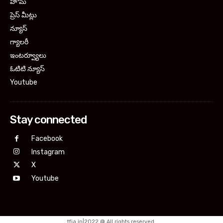
హోమ్
ప్రెస్ మీట్లు
న్యూస్
గ్యాలరీ
ఇంటర్వ్యూలు
ఓటిటి న్యూస్
Youtube
Stay connected
Facebook
Instagram
X
Youtube
tfja.in|2022 @ All rights reserved.