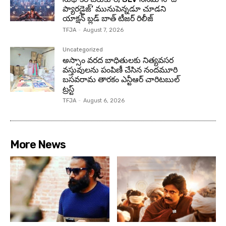
ప్యారడైజ్’ మునుపెన్నడూ చూడని
యాక్షన్ బ్లడ్ బాత్ టీజర్ రిలీజ్
TFJA
-
August 7, 2026
Uncategorized
అస్సాం వరద బాధితులకు నిత్యవసర
వస్తువులను పంపిణీ చేసిన నందమూరి
బసవరామ తారకం ఎన్టీఆర్ చారిటబుల్
ట్రస్ట్
TFJA
-
August 6, 2026
More News