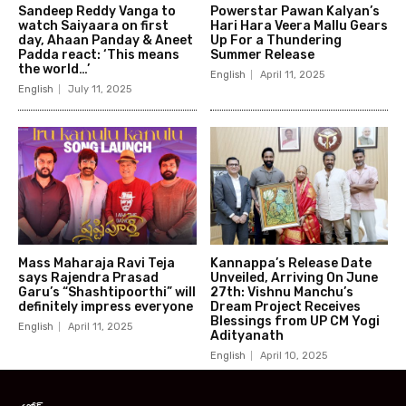
Sandeep Reddy Vanga to
Powerstar Pawan Kalyan’s
watch Saiyaara on first
Hari Hara Veera Mallu Gears
day, Ahaan Panday & Aneet
Up For a Thundering
Padda react: ‘This means
Summer Release
the world…’
English
April 11, 2025
English
July 11, 2025
Mass Maharaja Ravi Teja
Kannappa’s Release Date
says Rajendra Prasad
Unveiled, Arriving On June
Garu’s “Shashtipoorthi” will
27th: Vishnu Manchu’s
definitely impress everyone
Dream Project Receives
Blessings from UP CM Yogi
English
April 11, 2025
Adityanath
English
April 10, 2025