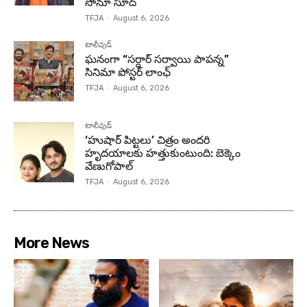
సోనూ సూద్
TFJA
-
August 6, 2026
టాలీవుడ్
ఘనంగా “సర్దార్ సర్వాయి పాపన్న”
సినిమా పోస్టర్ లాంఛ్
TFJA
-
August 6, 2026
టాలీవుడ్
‘హుషార్‌ పిట్టలు’ చిత్రం అందరి
హృదయాలకు హత్తుకుంటుంది: బెక్కెం
వేణుగోపాల్‌
TFJA
-
August 6, 2026
More News