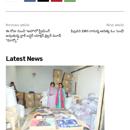
Previous article
Next article
ఈ రోజు నుంచి ‘ఆహా’లో స్ట్రీమింగ్
ఫిబ్రవరి 28న రానున్న ఆదిత్య ఓం ‘బంధీ’
అవుతున్న బ్లాక్ బస్టర్ యాక్షన్ థ్రిల్లర్ మూవీ
“మార్కో”
Latest News