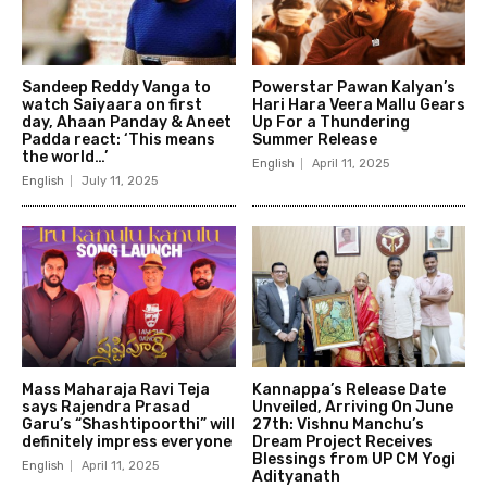
Sandeep Reddy Vanga to
Powerstar Pawan Kalyan’s
watch Saiyaara on first
Hari Hara Veera Mallu Gears
day, Ahaan Panday & Aneet
Up For a Thundering
Padda react: ‘This means
Summer Release
the world…’
English
April 11, 2025
English
July 11, 2025
Mass Maharaja Ravi Teja
Kannappa’s Release Date
says Rajendra Prasad
Unveiled, Arriving On June
Garu’s “Shashtipoorthi” will
27th: Vishnu Manchu’s
definitely impress everyone
Dream Project Receives
Blessings from UP CM Yogi
English
April 11, 2025
Adityanath