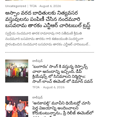
Uncategorized
TFJA
-
August 6, 2026
అస్సాం వరద బాధితులకు నిత్యవసర
వస్తువులను పంపిణీ చేసిన నందమూరి
బసవరామ తారకం ఎన్టీఆర్ చారిటబుల్ ట్రస్ట్
స్వర్గీయ నందమూరి తారక రామారావు గారి సతీమణి శ్రీమతి
నందమూరి బసవరామ తారకం గారి శతజయంతి సందర్భంగా
ప్రారంభించిన నందమూరి బసవరామ తారకం ఎన్టీఆర్ చారిటబుల్...
టాలీవుడ్
‘బంగారం’ సాంగ్ కి వస్తున్న రెస్పాన్స్
చాలా ఆనందాన్ని ఇచ్చింది. డీపీ
క్రియేషన్స్ లో సినిమాలని నిర్మిస్తాం:
సాంగ్ లాంచ్ ఈవెంట్ లో డెమాన్ పవన్
TFJA
-
August 6, 2026
టాలీవుడ్
‘అనకాపల్లి’ మూవీని థియేటర్లో చూసి
పెద్ద విజయాన్ని అందించాలని
కోరుకుంటున్నాను.. ప్రీ రిలీజ్ ఈవెంట్‌లో