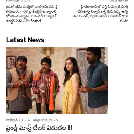
Previous article
Next article
యంగ్‌ టీమ్‌ ఎనర్జీతో రూపొందించిన ‘శ్రీ
హైదరాబాద్ లో ఫస్ట్ షెడ్యూల్ పూర్తి
చిదంబరం గారు’ బ్లాక్‌బస్టర్‌ అవ్వాలని
చేసుకున్న సిల్వర్ కాస్ట్ క్రియేషన్స్, ఉన్ని
కోరుకుంటున్నాను: లెజెండరీ మ్యూజిక్‌
ముకుందన్, ప్రధాని మోదీ బయోపిక్ “మా
డెరెక్టర్‌ ఎమ్‌.ఎమ్‌.కీరవాణి
వందే”
Latest News
టాలీవుడ్
TFJA
-
August 8, 2026
ఫ్రెండ్లీ ఘోస్ట్ టీజర్ విడుదల !!!