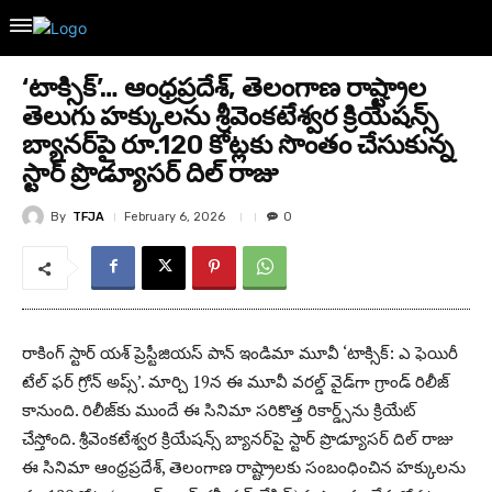
‘టాక్సిక్‌’… ఆంధ్ర‌ప్ర‌దేశ్‌, తెలంగాణ రాష్ట్రాల
తెలుగు హ‌క్కుల‌ను శ్రీవెంక‌టేశ్వ‌ర క్రియేష‌న్స్
బ్యాన‌ర్‌పై రూ.120 కోట్ల‌కు సొంతం చేసుకున్న
స్టార్ ప్రొడ్యూసర్ దిల్ రాజు
By
TFJA
February 6, 2026
0
రాకింగ్ స్టార్ య‌శ్ ప్రెస్టీజియ‌స్ పాన్ ఇండిమా మూవీ ‘టాక్సిక్‌: ఎ ఫెయిరీ
టేల్ ఫ‌ర్ గ్రోన్ అప్స్‌’. మార్చి 19న ఈ మూవీ వ‌ర‌ల్డ్ వైడ్‌గా గ్రాండ్ రిలీజ్
కానుంది. రిలీజ్‌కు ముందే ఈ సినిమా స‌రికొత్త రికార్డ్స్‌ను క్రియేట్
చేస్తోంది. శ్రీవెంక‌టేశ్వ‌ర క్రియేష‌న్స్ బ్యాన‌ర్‌పై స్టార్ ప్రొడ్యూస‌ర్ దిల్ రాజు
ఈ సినిమా ఆంధ్ర‌ప్ర‌దేశ్‌, తెలంగాణ రాష్ట్రాల‌కు సంబంధించిన హ‌క్కుల‌ను