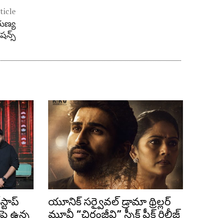
ticle
రుణ్య
ేషన్స్
్టాప్
యూనిక్ సర్వైవల్ డ్రామా థ్రిల్లర్
ాపై ఉన్న
మూవీ “చిరంజీవి” స్నీక్ పీక్ రిలీజ్