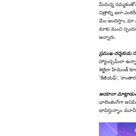
మీదున్న నమ్మకంతోనే
చిత్రాల్ని ఇలా ఎంకర
మేం అందిస్తాం. మా 
మాకు మంచి స్పందన 
అన్నారు.
ప్రముఖ దర్శకుడు 
హ్యాండ్సమ్‌లా ఉన్న
శెట్టిలా హేమంత్ కూ
‘కేజీయఫ్’, ‘కాంతార
అయానా మాట్లాడ
ఛాలెంజింగ్‌గా అనిప
భావిస్తున్నాం. మూవీ