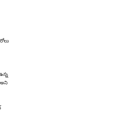
ీరోలు
ఉన్న
 అని
్