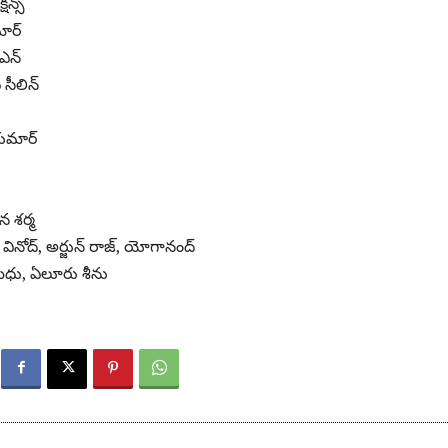
షన్స్
మార్
 ఎన్
సీలిన్
కుమార్
న శర్మ
 వినోద్, అర్జున్ రాజ్, యోగానంద్
మధు, ఏలూరు శీను