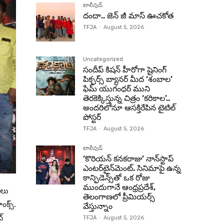
టాలీవుడ్
దందా.. జెన్ జీ మాస్ ఊచకోత
TFJA
-
August 5, 2026
Uncategorized
సందీప్ కిషన్ హీరోగా షైనింగ్
పిక్చర్స్ బ్యానర్ మీద ‘శంబాల’
ఫేమ్ యుగంధర్ ముని
తెరకెక్కిస్తున్న చిత్రం ‘కరికాల’..
అందరిలోనూ ఆసక్తిరేపిన టైటిల్
పోస్టర్
TFJA
-
August 5, 2026
టాలీవుడ్
‘కొరియన్ కనకరాజు’ నాన్‌స్టాప్
ఎంటర్‌టైన్‌మెంట్. సినిమాపై ఉన్న
కాన్ఫిడెన్స్‌తో ఒక రోజు
ముందుగానే ఆంధ్రప్రదేశ్,
ాలు
తెలంగాణలో ప్రీమియర్స్
క్స్.
వేస్తున్నాం
్
TFJA
-
August 5, 2026