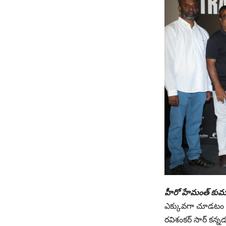
హీరో హేమంత్ కుమా
ఎక్కువగా చూడటం వల్
రవిశంకర్ సార్ కన్న