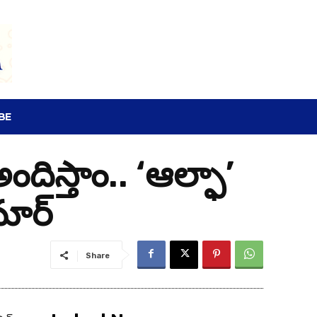
SEARCH
BE
అందిస్తాం.. ‘ఆల్ఫా’
మార్
Share