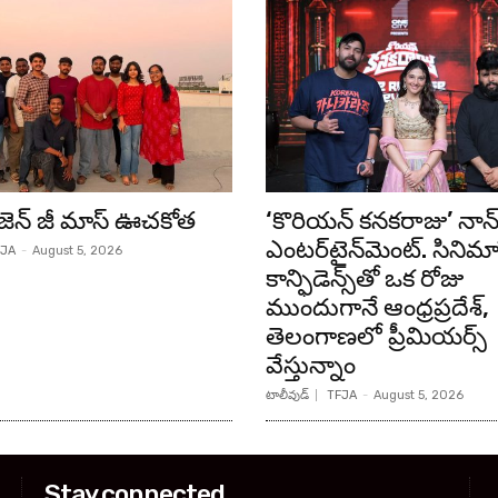
జెన్ జీ మాస్ ఊచకోత
‘కొరియన్ కనకరాజు’ నాన్‌స
ఎంటర్‌టైన్‌మెంట్. సినిమ
JA
-
August 5, 2026
కాన్ఫిడెన్స్‌తో ఒక రోజు
ముందుగానే ఆంధ్రప్రదేశ్,
తెలంగాణలో ప్రీమియర్స్
వేస్తున్నాం
టాలీవుడ్
TFJA
-
August 5, 2026
Stay connected