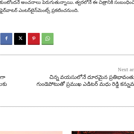
దుకుంటోందనే అంచనాలు పెరుగుతున్నాయి. త్వరలోనే ఈ చిత్రానికి సంబంధిం
ు ఫైర్‌వాటర్ ఎంటర్‌టైన్‌మెంట్స్ ప్రకటించనుంది.
Next ar
ాగా
చిన్న వయసులోనే దూరమైన ప్రతిభావంతు
ులకు
గుండెపోటుతో ప్రముఖ ఎడిటర్ మధు రెడ్డి కన్