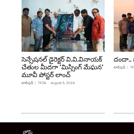
సెన్సేషనల్ డైరెక్టర్ వి.వి.వినాయక్
దందా.. 
చేతుల మీదగా ‘మిస్సింగ్ మేఘన’
టాలీవుడ్
TF
మూవీ పోస్టర్ లాంచ్
టాలీవుడ్
TFJA
-
August 5, 2026
హోమ్