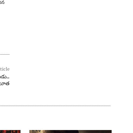
చిన
ticle
డు..
నుమూత