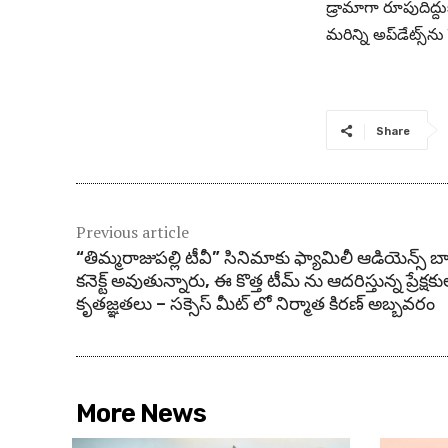
డ్రామాగా రూపుదిద్
మరిన్ని అప్‌డేట్స్‌న
Share
Previous article
“తిమ్మరాజుపల్లి టీవీ” సినిమాకు ఫ్యామిలీ ఆడియెన్స్ బ
కనెక్ట్ అవుతున్నారు, ఈ కొత్త టీమ్ ను ఆదరిస్తున్న ప్రేక్షక
కృతజ్ఞతలు – సక్సెస్ మీట్ లో నిర్మాత కిరణ్ అబ్బవరం
More News