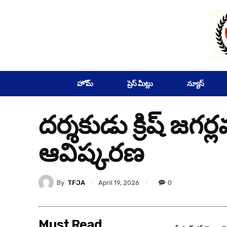
SUBSCRIBE
హోమ్
ప్రెస్ మీట్లు
న్యూస్
దర్శకుడు క్రిష్ జగర
ఆవిష్కరణ
By
TFJA
0
April 19, 2026
Must Read