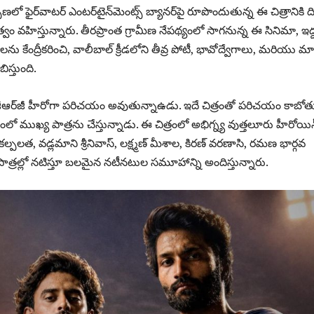
ర్పణలో ఫైర్‌వాటర్ ఎంటర్‌టైన్‌మెంట్స్ బ్యానర్‌పై రూపొందుతున్న ఈ చిత్రానికి ద
్వం వహిస్తున్నారు. తీరప్రాంత గ్రామీణ నేపథ్యంలో సాగనున్న ఈ సినిమా, ఇద్
ను కేంద్రీకరించి, వాలీబాల్ క్రీడలోని తీవ్ర పోటీ, భావోద్వేగాలు, మరియు 
ిస్తుంది.
 జీఆర్‌జీ హీరోగా పరిచయం అవుతున్నాఉడు. ఇదే చిత్రంతో పరిచయం కాబోతు
రంలో ముఖ్య పాత్రను చేస్తున్నాడు. ఈ చిత్రంలో అభిగ్న్య వుత్తలూరు హీరోయిన
మ, కల్పలత, వడ్లమాని శ్రీనివాస్, లక్ష్మణ్ మీశాల, కిరణ్ వరణాసి, రమణ భార్గవ
త్రల్లో నటిస్తూ బలమైన నటీనటుల సమూహాన్ని అందిస్తున్నారు.