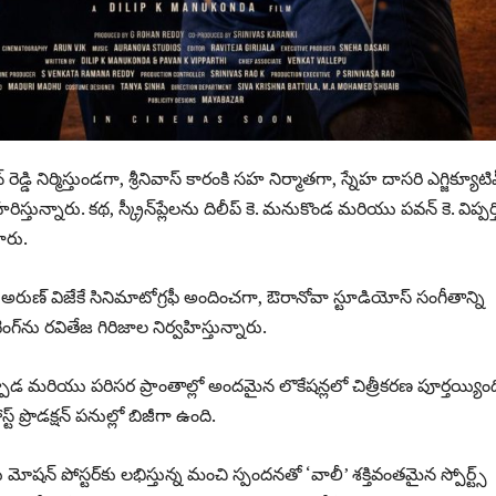
 రెడ్డి నిర్మిస్తుండగా, శ్రీనివాస్ కారంకి సహ నిర్మాతగా, స్నేహ దాసరి ఎగ్జిక్యూటి
రిస్తున్నారు. కథ, స్క్రీన్‌ప్లేలను దిలీప్ కె. మనుకొండ మరియు పవన్ కె. విప్పర్త
ారు.
అరుణ్ విజేకే సినిమాటోగ్రఫీ అందించగా, ఔరానోవా స్టూడియోస్ సంగీతాన్ని
గ్‌ను రవితేజ గిరిజాల నిర్వహిస్తున్నారు.
ఉప్పాడ మరియు పరిసర ప్రాంతాల్లో అందమైన లొకేషన్లలో చిత్రీకరణ పూర్తయ్యింద
స్ట్ ప్రొడక్షన్ పనుల్లో బిజీగా ఉంది.
ు మోషన్ పోస్టర్‌కు లభిస్తున్న మంచి స్పందనతో ‘వాలీ’ శక్తివంతమైన స్పోర్ట్స్