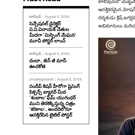
టాలీవుడ్‌లో మొట్టమ
ఆసక్తికరమైన మోషన్ 
దర్శకుడు క్రిష్ జగర
టాలీవుడ్
August 5, 2026
సెన్సేషనల్ డైరెక్టర్
అభిమానులు మరియు ప
వి.వి.వినాయక్ చేతుల
మీదగా ‘మిస్సింగ్ మేఘన’
మూవీ పోస్టర్ లాంచ్
టాలీవుడ్
August 5, 2026
దందా.. జెన్ జీ మాస్
ఊచకోత
Uncategorized
August 5, 2026
సందీప్ కిషన్ హీరోగా షైనింగ్
పిక్చర్స్ బ్యానర్ మీద
‘శంబాల’ ఫేమ్ యుగంధర్
ముని తెరకెక్కిస్తున్న చిత్రం
‘కరికాల’.. అందరిలోనూ
ఆసక్తిరేపిన టైటిల్ పోస్టర్