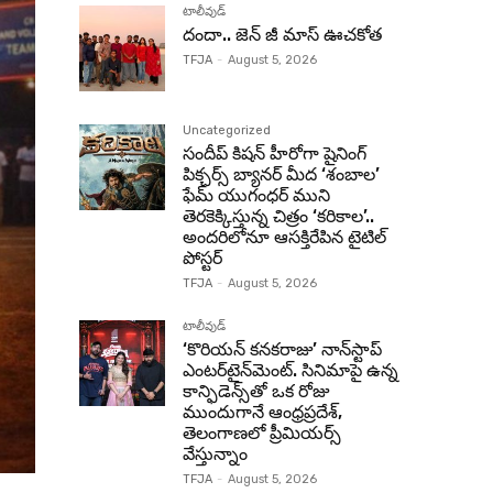
టాలీవుడ్
దందా.. జెన్ జీ మాస్ ఊచకోత
TFJA
-
August 5, 2026
Uncategorized
సందీప్ కిషన్ హీరోగా షైనింగ్
పిక్చర్స్ బ్యానర్ మీద ‘శంబాల’
ఫేమ్ యుగంధర్ ముని
తెరకెక్కిస్తున్న చిత్రం ‘కరికాల’..
అందరిలోనూ ఆసక్తిరేపిన టైటిల్
పోస్టర్
TFJA
-
August 5, 2026
టాలీవుడ్
‘కొరియన్ కనకరాజు’ నాన్‌స్టాప్
ఎంటర్‌టైన్‌మెంట్. సినిమాపై ఉన్న
కాన్ఫిడెన్స్‌తో ఒక రోజు
ముందుగానే ఆంధ్రప్రదేశ్,
తెలంగాణలో ప్రీమియర్స్
వేస్తున్నాం
TFJA
-
August 5, 2026