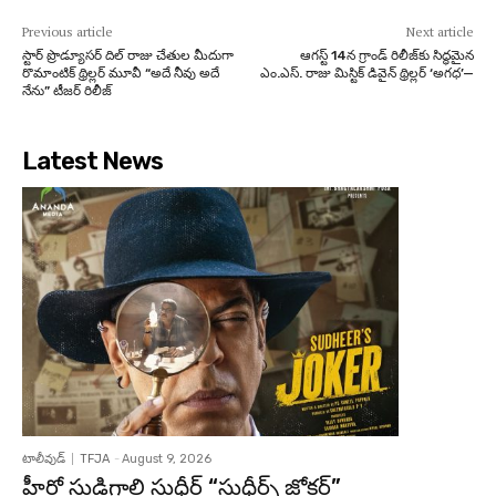
Previous article
Next article
స్టార్ ప్రొడ్యూసర్ దిల్ రాజు చేతుల మీదుగా
ఆగస్ట్ 14న గ్రాండ్ రిలీజ్‌కు సిద్ధమైన
రొమాంటిక్ థ్రిల్లర్ మూవీ “అదే నీవు అదే
ఎం.ఎస్. రాజు మిస్టిక్ డివైన్ థ్రిల్లర్ ‘అగధ’—
నేను” టీజర్ రిలీజ్
Latest News
టాలీవుడ్
TFJA
-
August 9, 2026
హీరో సుడిగాలి సుధీర్ “సుధీర్స్ జోకర్”