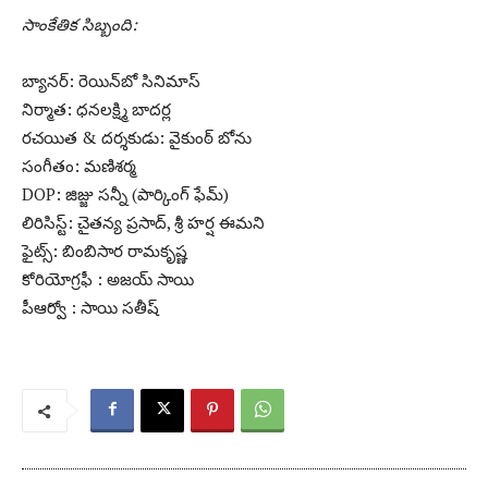
సాంకేతిక సిబ్బంది:
బ్యానర్: రెయిన్‌బో సినిమాస్
నిర్మాత: ధనలక్ష్మి బాదర్ల
రచయిత & దర్శకుడు: వైకుంఠ్ బోను
సంగీతం: మణిశర్మ
DOP: జిజ్జు సన్నీ (పార్కింగ్ ఫేమ్)
లిరిసిస్ట్: చైతన్య ప్రసాద్, శ్రీ హర్ష ఈమని
ఫైట్స్: బింబిసార రామకృష్ణ
కోరియోగ్రఫీ : అజయ్ సాయి
పీఆర్వో : సాయి సతీష్