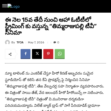
ఈ నెల 15వ తేదీ నుంచి ఆహా ఓటీటీలో
స్ట్రీమింగ్ కు వస్తున్న “తిమ్మరాజుపల్లి టీవీ”
సినిమా
By
TFJA
May 7, 2026
0
న్యూ టాలెంట్ ను ఎంకరేజ్ చేస్తూ హీరో కిరణ్ అబ్బవరం సుమైర
స్టూడియోస్ తో కలిసి తన కేఏ ప్రొడక్షన్స్ పై నిర్మించిన సినిమా
“తిమ్మరాజుపల్లి టీవీ”. తేజ వేల్పుచర్ల సహ నిర్మాతగా వ్యవహరించారు.
ఈ చిత్రంతో సాయి తేజ్, వేద జలంధర్ హీరో హీరోయిన్స్ గా నటించారు.
“తిమ్మరాజుపల్లి టీవీ” చిత్రంతో వి.మునిరాజు దర్శకుడిగా
పరిచయమయ్యారు. విలేజ్ బ్యాక్ డ్రాప్ లో సాగే పీరియాడిక్ డ్రామాగా