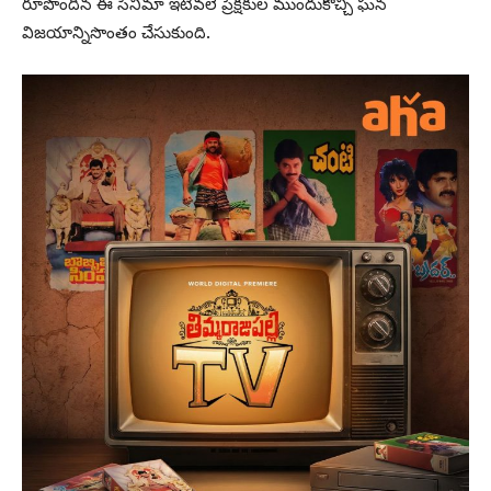
రూపొందిన ఈ సినిమా ఇటీవలే ప్రేక్షకుల ముందుకొచ్చి ఘన
విజయాన్నిసొంతం చేసుకుంది.