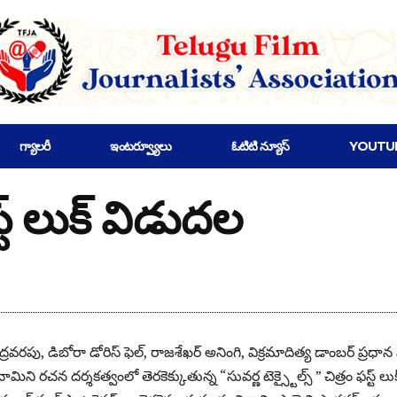
గ్యాలరీ
ఇంటర్వ్యూలు
ఓటిటి న్యూస్
YOUTU
స్ట్ లుక్ విడుదల
వరపు, డిబోరా డోరిస్ ఫెల్, రాజశేఖర్ అనింగి, విక్రమాదిత్య డాంబర్ ప్రధాన 
మిని రచన దర్శకత్వంలో తెరకెక్కుతున్న “సువర్ణ టెక్స్టైల్స్ ” చిత్రం ఫస్ట్ లుక