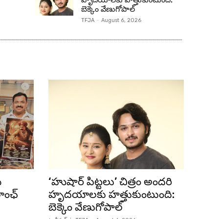
బెక్కెం వేణుగోపాల్‌
TFJA
-
August 6, 2026
ి
‘హుషార్‌ పిట్టలు’ చిత్రం అందరి
లాంఛ్
హృదయాలకు హత్తుకుంటుంది:
బెక్కెం వేణుగోపాల్‌