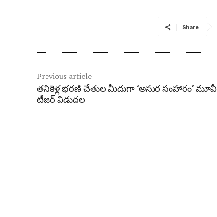
Share
Previous article
తనికెళ్ల భరణి చేతుల మీదుగా ‘అసుర సంహారం’ మూవీ
టీజర్ విడుదల