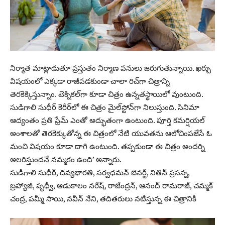
నిర్మాత మాట్లాడుతూ ప్ర‌స్తుతం నిర్మాణ పనులు జరుగుతున్నాయి. ఖర్చు
విషయంలో ఎక్కడా రాజీపడకుండా చాలా రిచ్‌గా చిత్రాన్ని
తెరకెక్కిస్తున్నాం. టెక్నికల్‌గా కూడా చిత్రం ఉన్నతస్థాయిలో వుంటుంది.
సుడిగాలి సుధీర్ కెరీర్‌లో ఈ చిత్రం మైల్‌స్టోన్‌గా నిలుస్తుంది. సినిమా
ఆద్యంతం ప్రతి ఫ్రేమ్‌ ఎంతో అద్భుతంగా ఉంటుంది. పూర్తి కమర్షియల్‌
అంశాలతో తెరకెక్కుతోన్న ఈ చిత్రంలో నేటి యువతను ఆలోచింపజేసే ఓ
మంచి విషయం కూడా దాగి ఉంటుంది. తప్పకుండా ఈ చిత్రం అందర్ని
అలరిస్తుందనే నమ్మకం ఉంది’ అన్నారు.
సుడిగాలి సుధీర్‌, దివ్యభారతి, సర్వధమన్‌ బెనర్జీ, నితిన్‌ ప్రసన్న,
బ్రహ్యాజీ, పృథ్వీ, ఆడుకాలం నరేష్‌, రాజేంద్రన్‌, ఆనంద్‌ రామరాజ్‌, చమ్మక్‌
చంద్ర, పమ్మీ సాయి, నవీన్‌ నేని, తదితరులు నటిస్తున్న ఈ చిత్రానికి