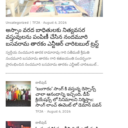
Uncategorized
TFJA
-
August 6, 2026
అస్సాం వరద బాధితులకు నిత్యవసర
వస్తువులను పంపిణీ చేసిన నందమూరి
బసవరామ తారకం ఎన్టీఆర్ చారిటబుల్ ట్రస్ట్
స్వర్గీయ నందమూరి తారక రామారావు గారి సతీమణి శ్రీమతి
నందమూరి బసవరామ తారకం గారి శతజయంతి సందర్భంగా
ప్రారంభించిన నందమూరి బసవరామ తారకం ఎన్టీఆర్ చారిటబుల్...
టాలీవుడ్
‘బంగారం’ సాంగ్ కి వస్తున్న రెస్పాన్స్
చాలా ఆనందాన్ని ఇచ్చింది. డీపీ
క్రియేషన్స్ లో సినిమాలని నిర్మిస్తాం:
సాంగ్ లాంచ్ ఈవెంట్ లో డెమాన్ పవన్
TFJA
-
August 6, 2026
టాలీవుడ్