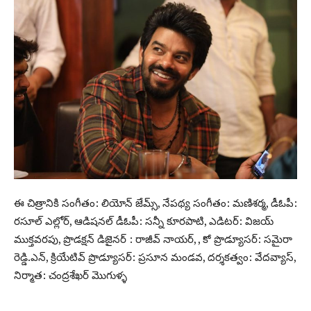
ఈ చిత్రానికి సంగీతం: లియోన్ జేమ్స్, నేపథ్య సంగీతం: మణిశర్మ, డీఓపీ:
ర‌సూల్ ఎల్లోర్‌, ఆడిషనల్‌ డీఓపీ: సన్నీ కూరపాటి, ఎడిటర్‌: విజయ్‌
ముక్తవరపు, ప్రొడ‌క్ష‌న్ డిజైన‌ర్ : రాజీవ్ నాయర్, , కో ప్రొడ్యూస‌ర్‌: సమైరా
రెడ్డి.ఎన్‌, క్రియేటివ్ ప్రొడ్యూస‌ర్‌: ప్ర‌సూన మండ‌వ‌, దర్శకత్వం: వేదవ్యాస్‌,
నిర్మాత: చంద్రశేఖర్‌ మొగుళ్ళ