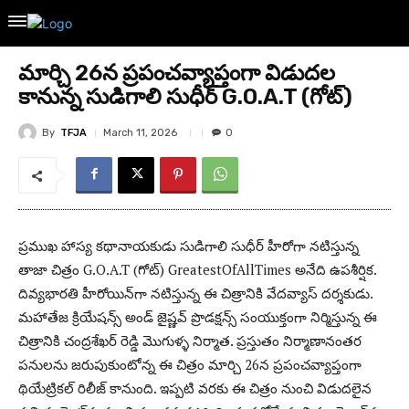
మార్చి 26న ప్రపంచవ్యాప్తంగా విడుదల
కానున్న సుడిగాలి సుధీర్ G.O.A.T (గోట్)
By
TFJA
March 11, 2026
0
ప్రముఖ హాస్య కథానాయకుడు సుడిగాలి సుధీర్ హీరోగా నటిస్తున్న
తాజా చిత్రం G.O.A.T (గోట్) GreatestOfAllTimes అనేది ఉపశీర్షిక.
దివ్యభారతి హీరోయిన్‌గా నటిస్తున్న ఈ చిత్రానికి వేదవ్యాస్‌ దర్శకుడు.
మహాతేజ క్రియేషన్స్ అండ్ జైష్ణ‌వ్ ప్రొడ‌క్ష‌న్స్ సంయుక్తంగా నిర్మిస్తున్న ఈ
చిత్రానికి చంద్రశేఖర్ రెడ్డి మొగుళ్ళ నిర్మాత‌. ప్రస్తుతం నిర్మాణానంతర
పనులను జరుపుకుంటోన్న ఈ చిత్రం మార్చి 26న ప్రపంచవ్యాప్తంగా
థియేట్రికల్‌ రిలీజ్‌ కానుంది. ఇప్పటి వరకు ఈ చిత్రం నుంచి విడుదలైన