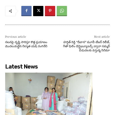
Previous article
Next article
నటనపై దృష్టి సారిస్తూ కొత్త ప్రయాణం
హర్షిత్ రెడ్డి “దీవాన” మూవీ టీజర్ రిలీజ్,
మొదలుపెట్టిన నిర్మాత యష్ రంగినేని
గీతా ఫిలిం డిస్ట్రిబ్యూటర్స్ ద్వారా సమ్మర్
విడుదలకు వస్తున్న సినిమా
Latest News