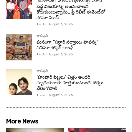
‘అనకాపల్లి’ మూవీని థియేటర్లో చూసి
పెద్ద విజయాన్ని అందించాలని
కోరుకుంటున్నాను.. ప్రీ రిలీజ్ ఈవెంట్‌లో
సోనూ సూద్
TFJA
-
August 6, 2026
టాలీవుడ్
ఘనంగా “సర్దార్ సర్వాయి పాపన్న”
సినిమా పోస్టర్ లాంఛ్
TFJA
-
August 6, 2026
టాలీవుడ్
‘హుషార్‌ పిట్టలు’ చిత్రం అందరి
హృదయాలకు హత్తుకుంటుంది: బెక్కెం
వేణుగోపాల్‌
TFJA
-
August 6, 2026
More News