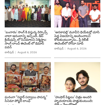
‘బంగారం’ సాంగ్ కి వస్తున్న రెస్పాన్స్
‘అనకాపల్లి’ మూవీని థియేటర్లో చూసి
చాలా ఆనందాన్ని ఇచ్చింది. డీపీ
పెద్ద విజయాన్ని అందించాలని
క్రియేషన్స్ లో సినిమాలని నిర్మిస్తాం:
కోరుకుంటున్నాను.. ప్రీ రిలీజ్
సాంగ్ లాంచ్ ఈవెంట్ లో డెమాన్
ఈవెంట్‌లో సోనూ సూద్
పవన్
టాలీవుడ్
August 6, 2026
టాలీవుడ్
August 6, 2026
ఘనంగా “సర్దార్ సర్వాయి పాపన్న”
‘హుషార్‌ పిట్టలు’ చిత్రం అందరి
సినిమా పోస్టర్ లాంఛ్
హృదయాలకు హత్తుకుంటుంది:
బెక్కెం వేణుగోపాల్‌