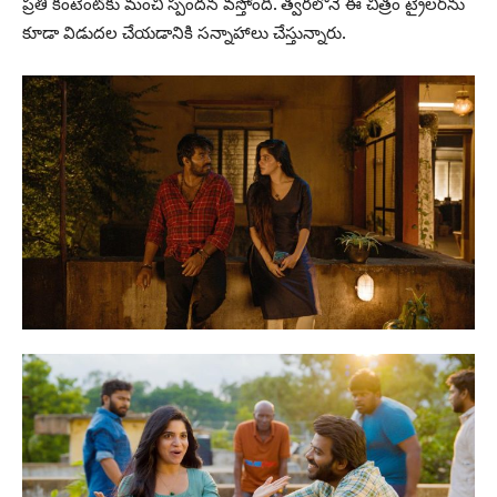
ప్రతి కంటెంట్‌కు మంచి స్పందన వస్తోంది. త్వరలోనే ఈ చిత్రం ట్రైలర్‌ను
కూడా విడుదల చేయడానికి సన్నాహాలు చేస్తున్నారు.