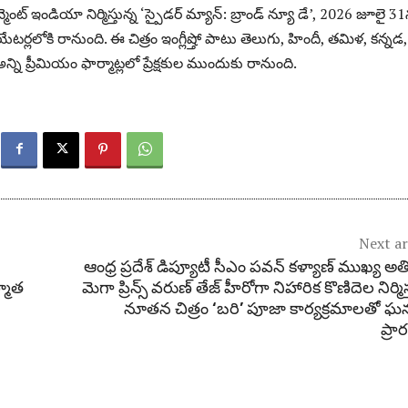
టైన్మెంట్ ఇండియా నిర్మిస్తున్న ‘స్పైడర్ మ్యాన్: బ్రాండ్ న్యూ డే’, 2026 జూలై 3
యేటర్లలోకి రానుంది. ఈ చిత్రం ఇంగ్లీష్తో పాటు తెలుగు, హిందీ, తమిళ, కన్నడ,
ి ప్రీమియం ఫార్మాట్లలో ప్రేక్షకుల ముందుకు రానుంది.
Next ar
ఆంధ్ర ప్రదేశ్ డిప్యూటీ సీఎం పవన్ కళ్యాణ్ ముఖ్య అత
ర్మాత
మెగా ప్రిన్స్ వరుణ్ తేజ్ హీరోగా నిహారిక కొణిదెల నిర్మిస
నూతన చిత్రం ‘బరి’ పూజా కార్యక్రమాలతో ఘ
ప్ర