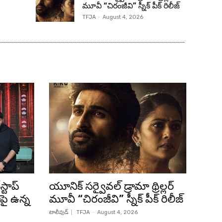
మూవీ “చిరంజీవి” స్నీక్ పీక్ రిలీజ్
TFJA
-
August 4, 2026
్టాప్
యూనిక్ సర్వైవల్ డ్రామా థ్రిల్లర్
ాపై ఉన్న
మూవీ “చిరంజీవి” స్నీక్ పీక్ రిలీజ్
టాలీవుడ్
TFJA
-
August 4, 2026