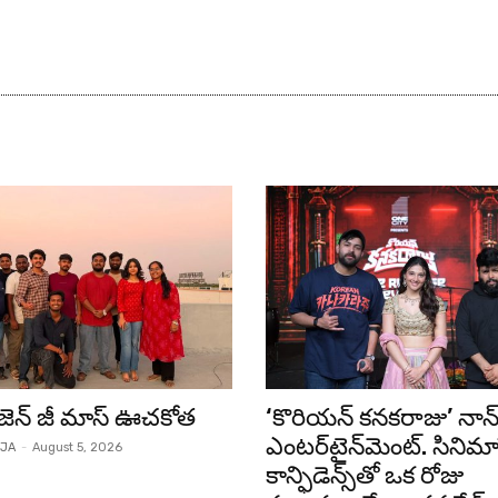
జెన్ జీ మాస్ ఊచకోత
‘కొరియన్ కనకరాజు’ నాన్‌స
ఎంటర్‌టైన్‌మెంట్. సినిమ
JA
-
August 5, 2026
కాన్ఫిడెన్స్‌తో ఒక రోజు