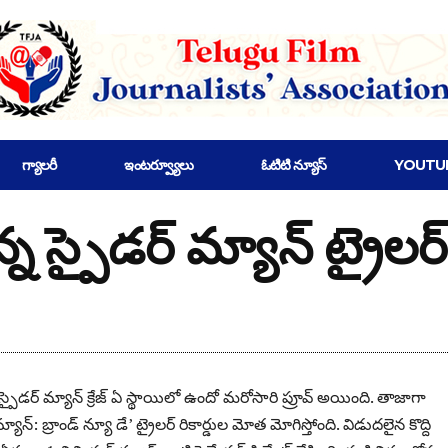
గ్యాలరీ
ఇంటర్వ్యూలు
ఓటిటి న్యూస్
YOUTU
్న స్పైడర్ మ్యాన్ ట్రైలర్
స్పైడర్ మ్యాన్ క్రేజ్ ఏ స్థాయిలో ఉందో మరోసారి ప్రూవ్ అయింది. తాజాగా
యాన్: బ్రాండ్ న్యూ డే’ ట్రైలర్ రికార్డుల మోత మోగిస్తోంది. విడుదలైన కొద్ది