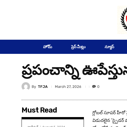
SUBSCRIBE
హోమ్
ప్రెస్ మీట్లు
న్యూస్
ప్రపంచాన్ని ఊపేస్తున
By
TFJA
0
March 27, 2026
Must Read
గ్లోబల్ సూపర్ హీరో 
విడుదలైన ‘స్పైడర్ మ్