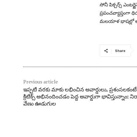
సోనీ పిక్చర్స్ ఎంటర్
ప్రపంచవ్యాప్తంగా థి
మలయాళ భాషల్లో అన్న
Share
Previous article
ఇప్ప‌టి వ‌ర‌కు మాకు ల‌భించిన అవార్డులు, ప్ర‌శంస‌ల‌కంటే
క్రిటిక్స్ అభినందించ‌డం పెద్ద అవార్డుగా భావిస్తున్నాం: ని
వేణు ఊడుగుల‌