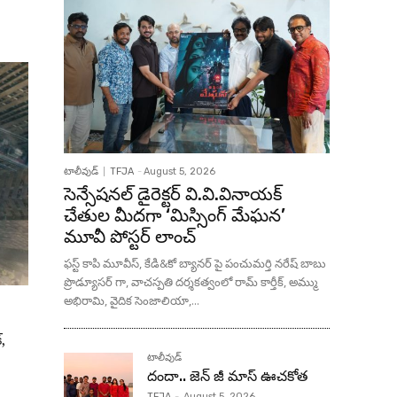
టాలీవుడ్
TFJA
-
August 5, 2026
సెన్సేషనల్ డైరెక్టర్ వి.వి.వినాయక్
చేతుల మీదగా ‘మిస్సింగ్ మేఘన’
మూవీ పోస్టర్ లాంచ్
ఫస్ట్ కాపి మూవీస్, కేడి&కో బ్యానర్ పై పంచుమర్తి నరేష్ బాబు
ప్రొడ్యూసర్ గా, వాచస్పతి దర్శకత్వంలో రామ్ కార్తీక్, అమ్ము
అభిరామి, వైదిక సెంజాలియా,...
,
టాలీవుడ్
దందా.. జెన్ జీ మాస్ ఊచకోత
TFJA
-
August 5, 2026