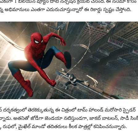
్ ఏకంగా 1 బిలియన్ వ్యూస్ దాటి సెన్సేషన్ క్రియేట్ చేసింది. ఈ సినిమా కోసం
న్న అభిమానులు ఎంతగా ఎదురుచూస్తున్నారో ఈ రికార్డు స్పష్టం చేస్తోంది.
రెట్టన్ దర్శకత్వంలో తెరకెక్కుతున్న ఈ చిత్రంలో టామ్ హాలండ్ మరోసారి స్పైడర్
న్నాడు. అతనితో జోడీగా జెండయా నటిస్తుండగా, జాకబ్ బాటలన్, సాడీ సింక్
ర్క్ రుఫలో, మైఖేల్ మాండో తదితరులు కీలక పాత్రల్లో కనిపించనున్నారు.