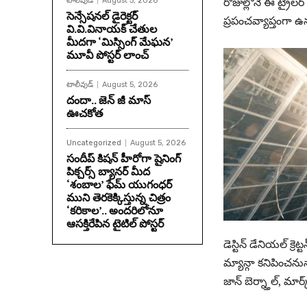
రోజుల్లోనే ఈ ట్రైలర
టాలీవుడ్
August 5, 2026
సెన్సేషనల్ డైరెక్టర్
ప్రపంచవ్యాప్తంగా ఉ
వి.వి.వినాయక్ చేతుల
మీదగా ‘మిస్సింగ్ మేఘన’
మూవీ పోస్టర్ లాంచ్
టాలీవుడ్
August 5, 2026
దందా.. జెన్ జీ మాస్
ఊచకోత
Uncategorized
August 5, 2026
సందీప్ కిషన్ హీరోగా షైనింగ్
పిక్చర్స్ బ్యానర్ మీద
‘శంబాల’ ఫేమ్ యుగంధర్
ముని తెరకెక్కిస్తున్న చిత్రం
‘కరికాల’.. అందరిలోనూ
ఆసక్తిరేపిన టైటిల్ పోస్టర్
డెస్టిన్ డేనియల్ క్
మ్యాన్గా కనిపించను
జాన్ బెర్న్తాల్, మా