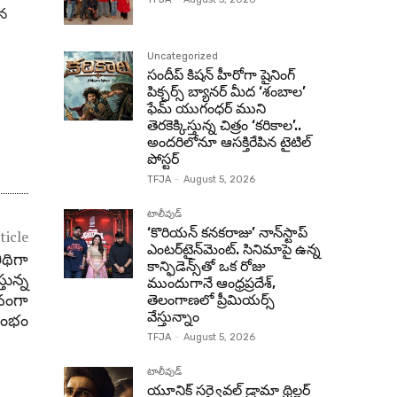
1న
Uncategorized
సందీప్ కిషన్ హీరోగా షైనింగ్
పిక్చర్స్ బ్యానర్ మీద ‘శంబాల’
ఫేమ్ యుగంధర్ ముని
తెరకెక్కిస్తున్న చిత్రం ‘కరికాల’..
అందరిలోనూ ఆసక్తిరేపిన టైటిల్
పోస్టర్
TFJA
-
August 5, 2026
టాలీవుడ్
‘కొరియన్ కనకరాజు’ నాన్‌స్టాప్
ticle
ఎంటర్‌టైన్‌మెంట్. సినిమాపై ఉన్న
ిథిగా
కాన్ఫిడెన్స్‌తో ఒక రోజు
్తున్న
ముందుగానే ఆంధ్రప్రదేశ్,
నంగా
తెలంగాణలో ప్రీమియర్స్
వేస్తున్నాం
ారంభం
TFJA
-
August 5, 2026
టాలీవుడ్
యూనిక్ సర్వైవల్ డ్రామా థ్రిల్లర్