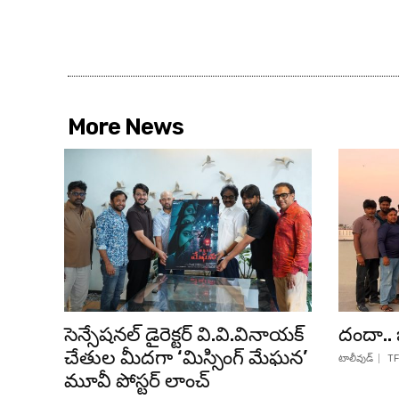
More News
సెన్సేషనల్ డైరెక్టర్ వి.వి.వినాయక్
దందా.. 
చేతుల మీదగా ‘మిస్సింగ్ మేఘన’
టాలీవుడ్
TF
మూవీ పోస్టర్ లాంచ్