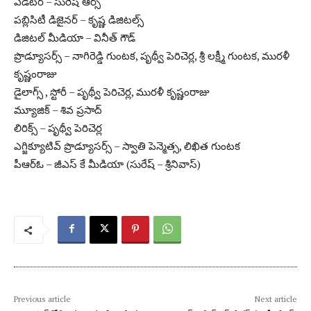
ఎడిటర్ – సురేష్ ఆర్స్
పబ్లిసిటీ డిజైనర్ – కృష్ణ డిజిటల్స్
డిజిటల్ మీడియా – వినీత్ గౌడ్
ప్రొడ్యూసర్స్ – నాగిరెడ్డి గుంటక, పృథ్వీ పెరిచెర్ల, శ్రీ లక్ష్మీ గుంటక, మురళీ
కృష్ణంరాజు
డైలాగ్స్ , స్టోరీ – పృథ్వీ పెరిచెర్ల, మురళీ కృష్ణంరాజు
మ్యూజిక్ – శివ ప్రసాద్
లిరిక్స్ – పృథ్వీ పెరిచెర్ల
ఎగ్జిక్యూటివ్ ప్రొడ్యూసర్స్ – స్వాతి పెన్మెత్స, లిఖిత గుంటక
పీఆర్ఓ – జీఎస్ కే మీడియా (సురేష్ – శ్రీనివాస్)
Previous article
Next article