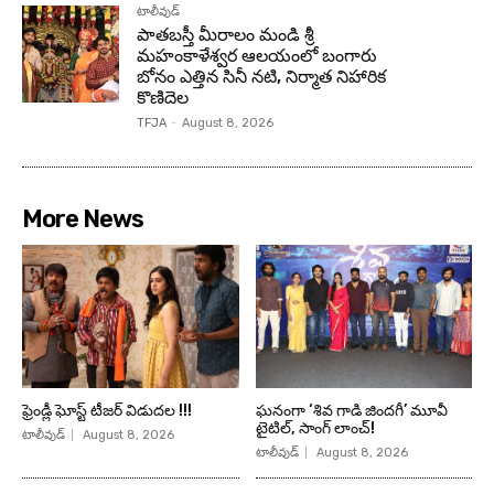
టాలీవుడ్
పాతబస్తీ మీరాలం మండి శ్రీ
మహంకాళేశ్వర ఆలయంలో బంగారు
బోనం ఎత్తిన సినీ నటి, నిర్మాత నిహారిక
కొణిదెల
TFJA
-
August 8, 2026
More News
ఫ్రెండ్లీ ఘోస్ట్ టీజర్ విడుదల !!!
ఘనంగా ‘శివ గాడి జింద‌గీ’ మూవీ
టైటిల్, సాంగ్ లాంచ్!
టాలీవుడ్
August 8, 2026
టాలీవుడ్
August 8, 2026