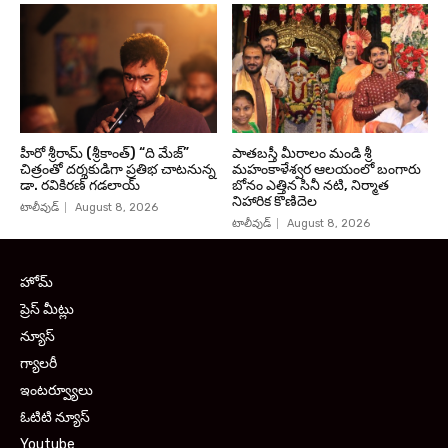
హీరో శ్రీరామ్ (శ్రీకాంత్) “ది మేజ్”
పాతబస్తీ మీరాలం మండి శ్రీ
చిత్రంతో దర్శకుడిగా ప్రతిభ చాటనున్న
మహంకాళేశ్వర ఆలయంలో బంగారు
డా. రవికిరణ్ గడలాయ్
బోనం ఎత్తిన సినీ నటి, నిర్మాత
నిహారిక కొణిదెల
టాలీవుడ్
August 8, 2026
టాలీవుడ్
August 8, 2026
హోమ్
ప్రెస్ మీట్లు
న్యూస్
గ్యాలరీ
ఇంటర్వ్యూలు
ఓటిటి న్యూస్
Youtube