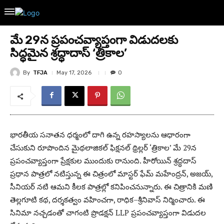
మే 29న ప్రపంచవ్యాప్తంగా విడుదలకు
సిద్ధమైన శ్రద్ధాదాస్ ‘త్రికాల’
By
TFJA
May 17, 2026
0
భారతీయ సనాతన ధర్మంలో దాగి ఉన్న రహస్యాలను ఆధారంగా
చేసుకుని రూపొందిన మైథలాజికల్ ఫిక్షనల్ థ్రిల్లర్ ‘త్రికాల’ మే 29న
ప్రపంచవ్యాప్తంగా ప్రేక్షకుల ముందుకు రానుంది. హీరోయిన్ శ్రద్ధదాస్
ప్రధాన పాత్రలో నటిస్తున్న ఈ చిత్రంలో మాస్టర్ ఫేమ్ మహేంద్రన్, అజయ్,
సీనియర్ నటి ఆమని కీలక పాత్రల్లో కనిపించనున్నారు. ఈ చిత్రానికి మణి
తెల్లగూటి కథ, దర్శకత్వం వహించగా, రాధిక–శ్రీనివాస్ నిర్మించారు. ఈ
సినిమా న‌చ్చ‌డంతో చాగంటి ప్రొడక్షన్ LLP ప్రపంచవ్యాప్తంగా విడుదల