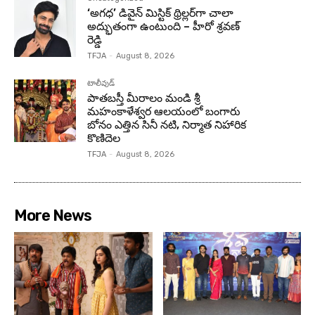
‘అగధ’ డివైన్ మిస్టిక్ థ్రిల్లర్‌గా చాలా
అద్భుతంగా ఉంటుంది – హీరో శ్రవణ్
రెడ్డి
TFJA
-
August 8, 2026
టాలీవుడ్
పాతబస్తీ మీరాలం మండి శ్రీ
మహంకాళేశ్వర ఆలయంలో బంగారు
బోనం ఎత్తిన సినీ నటి, నిర్మాత నిహారిక
కొణిదెల
TFJA
-
August 8, 2026
More News