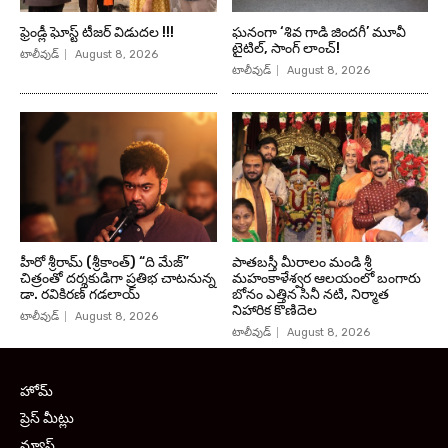
ఫ్రెండ్లీ ఘోస్ట్ టీజర్ విడుదల !!!
ఘనంగా ‘శివ గాడి జింద‌గీ’ మూవీ
టైటిల్, సాంగ్ లాంచ్!
టాలీవుడ్
August 8, 2026
టాలీవుడ్
August 8, 2026
హీరో శ్రీరామ్ (శ్రీకాంత్) “ది మేజ్”
పాతబస్తీ మీరాలం మండి శ్రీ
చిత్రంతో దర్శకుడిగా ప్రతిభ చాటనున్న
మహంకాళేశ్వర ఆలయంలో బంగారు
డా. రవికిరణ్ గడలాయ్
బోనం ఎత్తిన సినీ నటి, నిర్మాత
నిహారిక కొణిదెల
టాలీవుడ్
August 8, 2026
టాలీవుడ్
August 8, 2026
హోమ్
ప్రెస్ మీట్లు
న్యూస్