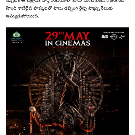
హిందీ శాటిలైట్ హక్కులతో పాటు డబ్బింగ్ రైట్స్‌ ఫ్యాన్స్ రేటుకు
అమ్ముడుపోయింది.