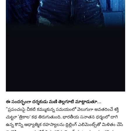
ఈ సందర్భంగా దర్శకుడు మణి తెల్లగూటి మాట్లాడుతూ…
“ప్రపంచంపై చీకటి కమ్ముకున్న సమయంలో వెలుగుగా అవతరించే శక్తి
చుట్టూ ‘త్రికాల’ కథ తిరుగుతుంది. భారతీయ సనాతన ధర్మంలో దాగి
ఉన్న కొన్ని ఆధ్యాత్మిక రహస్యాలను థ్రిల్లింగ్ ఎలిమెంట్స్‌తో మిళితం చేసి