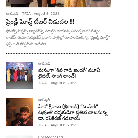
టాలీవుడ్
TFJA
-
August 8, 2026
ఫ్రెండ్లీ ఘోస్ట్ టీజర్ విడుదల !!!
ఫోనిక్స్ పిక్చర్స్ బ్యానర్‌పై, మాస్టర్ జియాన్స్ సమర్పణలో సత్యం
రాజేష్, రియా సచ్యదేవ్ ప్రధాన పాత్రల్లో రూపొందుతున్న “ఫ్రెండ్లీ ఘోస్ట్”
ఫస్ట్ లుక్ పోస్టర్‌ను ఇటీవల...
టాలీవుడ్
ఘనంగా ‘శివ గాడి జింద‌గీ’ మూవీ
టైటిల్, సాంగ్ లాంచ్!
TFJA
-
August 8, 2026
టాలీవుడ్
హీరో శ్రీరామ్ (శ్రీకాంత్) “ది మేజ్”
చిత్రంతో దర్శకుడిగా ప్రతిభ చాటనున్న
డా. రవికిరణ్ గడలాయ్
TFJA
-
August 8, 2026
Uncategorized