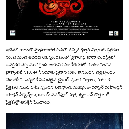
ఇటీవలి కాలంలో మైథలాజికల్ టచ్‌తో వచ్చిన థ్రిల్లర్ చిత్రాలకు ప్రేక్షకుల
నుంచి మంచి ఆదరణ లభిస్తుండటంతో ‘త్రికాల’పై కూడా ఇండస్ట్రీలో
ఆసక్తికర చర్చ మొదలైంది. ఆధునిక సాంకేతికతతో రూపొందించిన
హైక్వాలిటీ VFX ఈ సినిమాకు ప్రధాన బలం కానుందని చిత్రబృందం
చెబుతోంది. ఇప్పటికే విడుదలైన ట్రైలర్‌, ప్రచార చిత్రాలు, పాటలకు
ప్రేక్షకుల నుంచి విశేష స్పందన లభిస్తోంది. ముఖ్యంగా మాస్టర్ మహేంద్రన్
యాక్షన్ సీక్వెన్స్‌లు, అజయ్ పవర్‌ఫుల్ పాత్ర, శ్రద్ధాదాస్ కొత్త లుక్
ప్రేక్షకుల్లో ఆసక్తిని పెంచాయి.