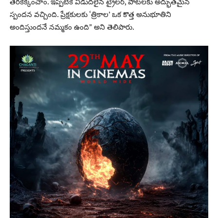
తెరకెక్కించాం. ఇప్పటికే విడుదలైన ట్రైలర్‌, పాటలకు అద్భుతమైన
స్పందన వచ్చింది. ప్రేక్షకులకు ‘త్రికాల’ ఒక కొత్త అనుభూతిని
అందిస్తుందనే నమ్మకం ఉంది” అని తెలిపారు.