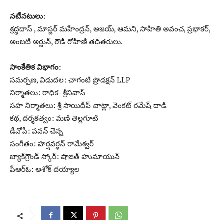
నటీనటులు:
శ్రద్ధదాస్ , మాస్టర్ మహేంద్రన్, అజయ్, ఆమని, సాహితి అవంచ, ప్రభాకర్,
అంబటి అర్జున్, రౌడీ రోహిణి తదితరులు.
సాంకేతిక విభాగం:
స‌మ‌ర్ప‌ణ‌, విడుద‌ల‌: చాగంటి ప్రొడక్షన్ LLP
నిర్మాతలు: రాధిక–శ్రీనివాస్
సహ నిర్మాతలు: శ్రీ సాయిదీప్ చాట్లా, వెంకట్ రమేష్ దాడి
కథ, దర్శకత్వం: మణి తెల్లగూటి
డీవోపీ: ప‌వ‌న్ చెన్న
సంగీతం: హర్షవర్ధన్ రామేశ్వర్
బ్యాక్‌గ్రౌండ్ స్కోర్: షాజిత్ హుమాయున్
పీఆర్ఓ: అశోక్ దయ్యాల