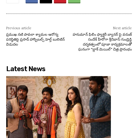
Previous article
Next article
ప్రముఖ నటి పావలా శ్యామల ఆరోగ్య
హనుమాన్ ఫిలిం ఫ్యాక్టరీ బ్యానర్ పై వరుణ్
పరిస్థితిపై ప్రసాద్ హాస్పిటల్స్‌ హెల్త్ బులెటిన్
సందేశ్ హీరోగా శ్రీనివాస్ గుండ్రెడ్డి
విడుదల
దర్శకత్వంలో పూజా కార్యక్రమాలతో
ఘనంగా “బ్లాక్ మెయిల్” చిత్ర ప్రారంభం
Latest News