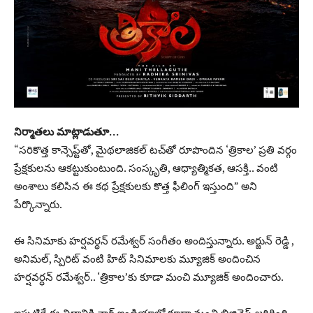
నిర్మాతలు మాట్లాడుతూ…
“సరికొత్త కాన్సెప్ట్‌తో, మైథలాజికల్ టచ్‌తో రూపొందిన ‘త్రికాల’ ప్రతి వర్గం
ప్రేక్షకులను ఆకట్టుకుంటుంది. సంస్కృతి, ఆధ్యాత్మికత, ఆసక్తి.. వంటి
అంశాలు కలిసిన ఈ కథ ప్రేక్షకులకు కొత్త ఫీలింగ్ ఇస్తుంది” అని
పేర్కొన్నారు.
ఈ సినిమాకు హర్షవర్ధన్ రమేశ్వర్ సంగీతం అందిస్తున్నారు. అర్జున్ రెడ్డి ,
అనిమల్, స్పిరిట్ వంటి హిట్ సినిమాల‌కు మ్యూజిక్ అందించిన
హర్షవర్ధన్ రమేశ్వర్.. ‘త్రికాల’కు కూడా మంచి మ్యూజిక్ అందించారు.
ఇప్పటికే ఈ చిత్రానికి నార్త్ ఇండియాలో కూడా మంచి బిజినెస్ జరిగింది.