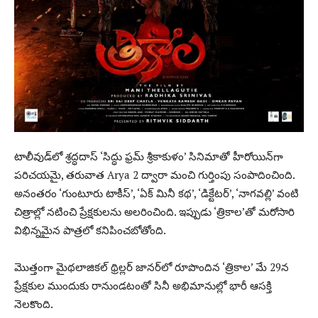
టాలీవుడ్‌లో శ్రద్ధదాస్ ‘సిద్ధు ఫ్రమ్ శ్రీకాకుళం’ సినిమాతో హీరోయిన్‌గా
పరిచయమై, తరువాత Arya 2 ద్వారా మంచి గుర్తింపు సంపాదించింది.
అనంతరం ‘గుంటూరు టాకీస్’, ‘ఏక్ మినీ కథ’, ‘డిక్టేటర్’, ‘నాగవల్లి’ వంటి
చిత్రాల్లో నటించి ప్రేక్షకులను అలరించింది. ఇప్పుడు ‘త్రికాల’తో మరోసారి
విభిన్నమైన పాత్రలో కనిపించబోతోంది.
మొత్తంగా మైథలాజికల్ థ్రిల్లర్ జానర్‌లో రూపొందిన ‘త్రికాల’ మే 29న
ప్రేక్షకుల ముందుకు రానుండటంతో సినీ అభిమానుల్లో భారీ ఆసక్తి
నెలకొంది.