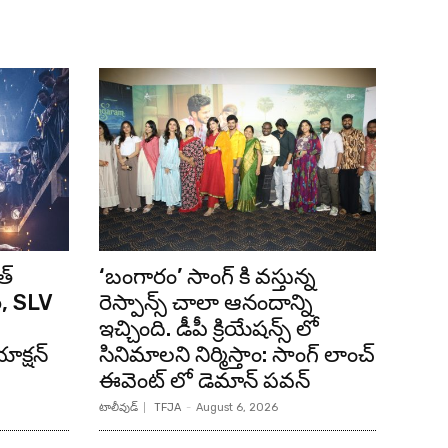
త్
‘బంగారం’ సాంగ్ కి వస్తున్న
ి, SLV
రెస్పాన్స్ చాలా ఆనందాన్ని
ఇచ్చింది. డీపీ క్రియేషన్స్ లో
క్షన్
సినిమాలని నిర్మిస్తాం: సాంగ్ లాంచ్
ఈవెంట్ లో డెమాన్ పవన్
టాలీవుడ్
TFJA
-
August 6, 2026