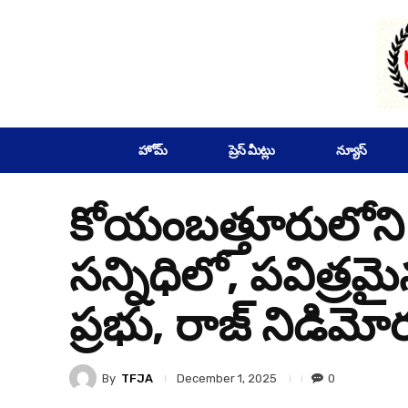
SUBSCRIBE
హోమ్
ప్రెస్ మీట్లు
న్యూస్
కోయంబత్తూరులోని ఈ
సన్నిధిలో, పవిత్ర
ప్రభు, రాజ్ నిడిమో
By
TFJA
0
December 1, 2025