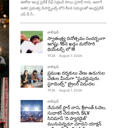
ఈరోజు ఆంధ్ర ప్రదేశ్ చీఫ్ సెక్రటరీ సాయి ప్రసాద్ గారు, అలాగే
ఇతర ప్రభుత్వ డిపార్ట్మెంట్స్ లోని కీలక సభ్యులతో ఆంధ్రప్రదేశ్
ఎఫ్ డి సి...
టాలీవుడ్
స్వాతంత్ర్య దినోత్సవం సందర్బంగా
ఆగష్టు 15న ఖడ్గం మరోసారి
థియేటర్స్ లో !!!
TFJA
-
August 7, 2026
టాలీవుడ్
ప్రముఖ దర్శకులు వేణు ఉడుగుల
చేతుల మీదుగా “స్టువర్టుపురం
స్టూడెంట్స్” ట్రైలర్ విడుదల
TFJA
-
August 7, 2026
టాలీవుడ్
నేచురల్ స్టార్ నాని, శ్రీకాంత్ ఓదెల,
సుధాకర్ చెరుకూరి, SLV
సినిమాస్ ‘ది ప్యారడైజ్’
మునుపెన్నడూ చూడని యాక్షన్