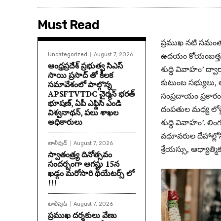
Must Read
ప్రముఖ నటి సమంత 
ఉదయం కోయంబత్తూరుల
Uncategorized
August 7, 2026
ఆంధ్రప్రదేశ్ ప్రభుత్వ సిఎస్
శుద్ధి వివాహం’ ద్వ
సాయి ప్రసాద్ తో కీలక
కుటుంబ సభ్యులు, 
సమావేశంలో పాల్గొన్న
APSFTVTDC చైర్మన్ భరత్
సంప్రదాయం ప్రకారం
భూషణ్, ఏపీ ఎఫ్డిసి ఎండి
దంపతుల మధ్య లోతైన
విశ్వనాథన్, పలు శాఖల
అధికారులు
శుద్ధి వివాహం’. లిం
వధూవరుల దేహాల్లోన
టాలీవుడ్
August 7, 2026
శ్రేయస్సు, ఆధ్యాత్మిక
స్వాతంత్ర్య దినోత్సవం
సందర్బంగా ఆగష్టు 15న
ఖడ్గం మరోసారి థియేటర్స్ లో
!!!
టాలీవుడ్
August 7, 2026
ప్రముఖ దర్శకులు వేణు