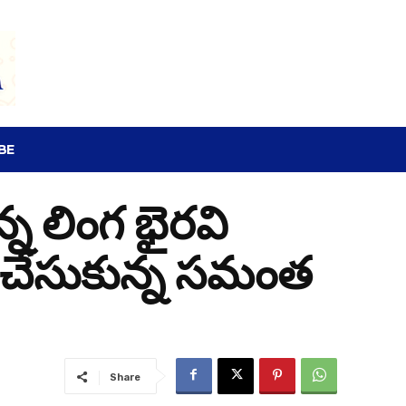
SEARCH
BE
న లింగ భైరవి
ం’ చేసుకున్న సమంత
Share