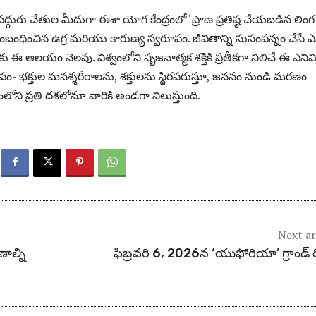
సద్గురు చేతుల మీదుగా ఈశా యోగ కేంద్రంలో ‘ప్రాణ ప్రతిష్ఠ చేయబడిన లింగ
క్తికి సంబంధించిన ఉగ్ర మరియు కారుణ్య స్వరూపం. జీవితాన్ని సుసంపన్నం చేసే ఎ
ు ఈ ఆలయం నెలవు. విశ్వంలోని సృజనాత్మక శక్తికి ప్రతీకగా నిలిచే ఈ ఎనిమ
ూపం- భక్తుల మనశ్శరీరాలను, శక్తులను స్థిరపరుస్తూ, జననం నుండి మరణం
తంలోని ప్రతి దశలోనూ వారికి అండగా నిలుస్తుంది.
Next ar
ాల్ని
ఫిబ్రవరి 6, 2026న‌ ‘యుఫోరియా’ గ్రాండ్ రి