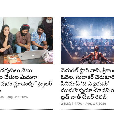
దర్శకులు వేణు
నేచురల్ స్టార్ నాని, శ్రీకాం
 చేతుల మీదుగా
ఓదెల, సుధాకర్ చెరుకూర
టుపురం స్టూడెంట్స్” ట్రైలర్
సినిమాస్ ‘ది ప్యారడైజ్’
ల
మునుపెన్నడూ చూడని యా
బ్లడ్ బాత్ టీజర్ రిలీజ్
JA
-
August 7, 2026
టాలీవుడ్
TFJA
-
August 7, 2026