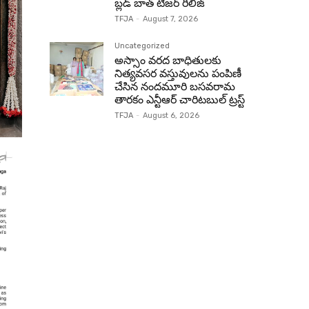
బ్లడ్ బాత్ టీజర్ రిలీజ్
TFJA
-
August 7, 2026
Uncategorized
అస్సాం వరద బాధితులకు
నిత్యవసర వస్తువులను పంపిణీ
చేసిన నందమూరి బసవరామ
తారకం ఎన్టీఆర్ చారిటబుల్ ట్రస్ట్
TFJA
-
August 6, 2026