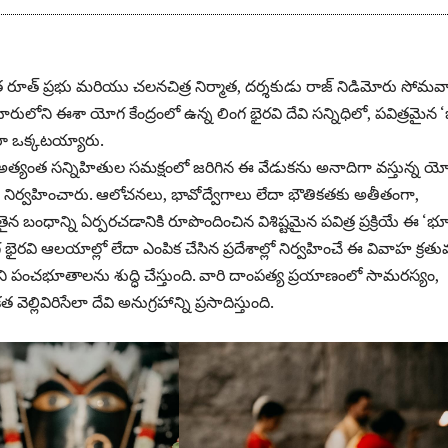
రూత్ ప్రభు మరియు చలనచిత్ర నిర్మాత, దర్శకుడు రాజ్ నిడిమోరు సోమవ
ోని ఈశా యోగ కేంద్రంలో ఉన్న లింగ భైరవి దేవి సన్నిధిలో, పవిత్రమైన
ారా ఒక్కటయ్యారు.
అత్యంత సన్నిహితుల సమక్షంలో జరిగిన ఈ వేడుకను అనాదిగా వస్తున్న య
 నిర్వహించారు. ఆలోచనలు, భావోద్వేగాలు లేదా భౌతికతకు అతీతంగా,
 బంధాన్ని ఏర్పరచడానికి రూపొందించిన విశిష్టమైన పవిత్ర ప్రక్రియే ఈ ‘
గ భైరవి ఆలయాల్లో లేదా ఎంపిక చేసిన ప్రదేశాల్లో నిర్వహించే ఈ వివాహ క్రతు
ి పంచభూతాలను శుద్ధి చేస్తుంది. వారి దాంపత్య ప్రయాణంలో సామరస్యం,
త వెల్లివిరిసేలా దేవి అనుగ్రహాన్ని ప్రసాదిస్తుంది.