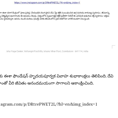
 ఈశా ఫౌండేషన్ హృదయపూర్వక వివాహ శుభాకాంక్షలు తెలిపింది. దేవి
తో వీరి జీవితం ఆనందమయంగా సాగాలని ఆకాంక్షించింది.
stagram.com/p/DRtrePWET2L/?hl=en&img_index=1