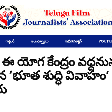
గ్యాలరీ
ఇంటర్వ్యూలు
ఓటిటి న్యూస్
YOUTU
 యోగ కేంద్రం వద్దనున్
మైన ‘భూత శుద్ధి వివాహ
రు