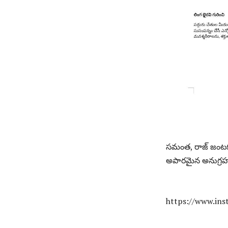
సమంత, రాజ్ జంటకు
అపారమైన అనుగ్రహం
https://www.in