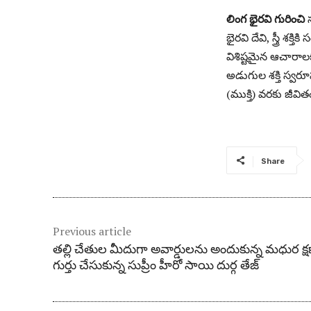
లింగ భైరవి గురించి
భైరవి దేవి, స్త్రీ శ
విశిష్టమైన ఆచారాలక
అడుగుల శక్తి స్వర
(ముక్తి) వరకు జీవి
Share
Previous article
తల్లి చేతుల మీదుగా అవార్డులను అందుకున్న మధుర క్షణ
గుర్తు చేసుకున్న సుప్రీం హీరో సాయి దుర్గ తేజ్