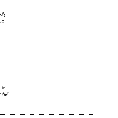
న్నో
ిది
ticle
లీజ్‌