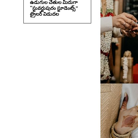
ఉడుగుల చేతుల మీదుగా
“స్టువర్టుపురం స్టూడెంట్స్”
ట్రైలర్ విడుదల