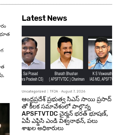
Latest News
ారం
 ‘భూత
ోగ
భూత
వు,
Uncategorized
TFJA
-
August 7, 2026
ఆంధ్రప్రదేశ్ ప్రభుత్వ సిఎస్ సాయి ప్రసాద్
తో కీలక సమావేశంలో పాల్గొన్న
APSFTVTDC చైర్మన్ భరత్ భూషణ్,
ఏపీ ఎఫ్డిసి ఎండి విశ్వనాథన్, పలు
శాఖల అధికారులు