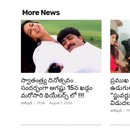
More News
స్వాతంత్ర్య దినోత్సవం
ప్రముఖ 
సందర్బంగా ఆగష్టు 15న ఖడ్గం
ఉడుగుల
మరోసారి థియేటర్స్ లో !!!
“స్టువర్
విడుద
టాలీవుడ్
TFJA
-
August 7, 2026
టాలీవుడ్
TF