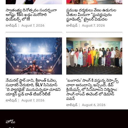
స్వాతంత్ర్య దినోత్సవం సందర్బంగా
ప్రముఖ దర్శకులు వేణు ఉడుగుల
ఆగష్టు 15న ఖడ్గం మరోసారి
చేతుల మీదుగా “స్టువర్టుపురం
థియేటర్స్ లో !!!
స్టూడెంట్స్” ట్రైలర్ విడుదల
టాలీవుడ్
August 7, 2026
టాలీవుడ్
August 7, 2026
నేచురల్ స్టార్ నాని, శ్రీకాంత్ ఓదెల,
‘బంగారం’ సాంగ్ కి వస్తున్న రెస్పాన్స్
సుధాకర్ చెరుకూరి, SLV సినిమాస్
చాలా ఆనందాన్ని ఇచ్చింది. డీపీ
‘ది ప్యారడైజ్’ మునుపెన్నడూ చూడని
క్రియేషన్స్ లో సినిమాలని నిర్మిస్తాం:
యాక్షన్ బ్లడ్ బాత్ టీజర్ రిలీజ్
సాంగ్ లాంచ్ ఈవెంట్ లో డెమాన్
పవన్
టాలీవుడ్
August 7, 2026
టాలీవుడ్
August 6, 2026
హోమ్