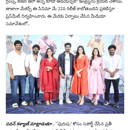
గ్లింప్స్, టీజర్ ఇలా అన్నీ కూడా ఆడియెన్స్‌లో ఇంట్రెస్ట్‌ను క్రియేట్ చేశాయి.
తాజాగా మేకర్స్ ఈ సినిమా మే 22న రిలీజ్ కాబోతుందని ప్రకటిస్తూ
ప్రెస్‌మీట్ నిర్వహించారు. ఈ మేరకు ఏర్పాటు చేసిన మీడియా
సమావేశంలో..
పవన్ కళ్యాణ్ మాట్లాడుతూ
.
. ‘‘పురుష:’ కోసం సపోర్ట్ చేసిన ప్రతీ