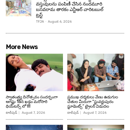
వస్తువులను పంపిణీ చేసిన నందమూరి
బసవరామ తారకం ఎన్టీఆర్ చారిటబుల్
ట్రస్ట్
TFJA
-
August 6, 2026
More News
స్వాతంత్ర్య దినోత్సవం సందర్బంగా
ప్రముఖ దర్శకులు వేణు ఉడుగుల
ఆగష్టు 15న ఖడ్గం మరోసారి
చేతుల మీదుగా “స్టువర్టుపురం
థియేటర్స్ లో !!!
స్టూడెంట్స్” ట్రైలర్ విడుదల
టాలీవుడ్
August 7, 2026
టాలీవుడ్
August 7, 2026