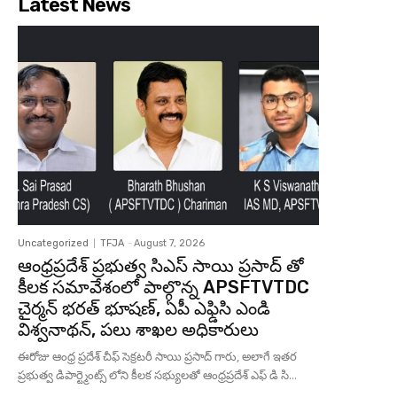
Latest News
Uncategorized
TFJA
-
August 7, 2026
ఆంధ్రప్రదేశ్ ప్రభుత్వ సిఎస్ సాయి ప్రసాద్ తో
కీలక సమావేశంలో పాల్గొన్న APSFTVTDC
చైర్మన్ భరత్ భూషణ్, ఏపీ ఎఫ్డిసి ఎండి
విశ్వనాథన్, పలు శాఖల అధికారులు
ఈరోజు ఆంధ్ర ప్రదేశ్ చీఫ్ సెక్రటరీ సాయి ప్రసాద్ గారు, అలాగే ఇతర
ప్రభుత్వ డిపార్ట్మెంట్స్ లోని కీలక సభ్యులతో ఆంధ్రప్రదేశ్ ఎఫ్ డి సి...