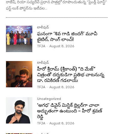
రాజేష్, రియా సచ్యదేవ్ ప్రధాన పాత్రల్లో రూపొందుతున్న “ఫ్రెండ్లీ ఘోస్ట్”
ఫస్ట్ లుక్ పోస్టర్‌ను ఇటీవల...
టాలీవుడ్
ఘనంగా ‘శివ గాడి జింద‌గీ’ మూవీ
టైటిల్, సాంగ్ లాంచ్!
TFJA
-
August 8, 2026
టాలీవుడ్
హీరో శ్రీరామ్ (శ్రీకాంత్) “ది మేజ్”
చిత్రంతో దర్శకుడిగా ప్రతిభ చాటనున్న
డా. రవికిరణ్ గడలాయ్
TFJA
-
August 8, 2026
Uncategorized
‘అగధ’ డివైన్ మిస్టిక్ థ్రిల్లర్‌గా చాలా
అద్భుతంగా ఉంటుంది – హీరో శ్రవణ్
రెడ్డి
TFJA
-
August 8, 2026