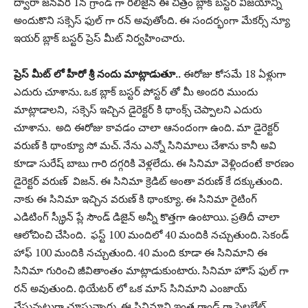
ద్వారా జనవరి 1న గ్రాండ్ గా రిలీజైన ఈ చిత్రం బ్లాక్ బస్టర్ విజయాన్ని
అందుకొని సక్సెస్ ఫుల్ గా రన్ అవుతోంది. ఈ సందర్భంగా మేకర్స్ న్యూ
ఇయర్ బ్లాక్ బస్టర్ ప్రెస్ మీట్ నిర్వహించారు.
ప్రెస్ మీట్ లో హీరో శ్రీ నందు మాట్లాడుతూ..
ఈరోజు కోసమే 18 ఏళ్లుగా
ఎదురు చూశాను. ఒక బ్లాక్ బస్టర్ పోస్టర్ తో మీ అందరి ముందు
మాట్లాడాలని, సక్సెస్ ఇచ్చిన డైరెక్టర్ కి థాంక్స్ చెప్పాలని ఎదురు
చూశాను. అది ఈరోజు కావడం చాలా ఆనందంగా ఉంది. మా డైరెక్టర్
వరుణ్ కి థాంక్యూ సో మచ్. నేను ఎన్నో సినిమాలు చేశాను కానీ అవి
కూడా సురేష్ బాబు గారి దగ్గరికి వెళ్లలేదు. ఈ సినిమా వెళ్లిందంటే కారణం
డైరెక్టర్ వరుణ్ విజన్. ఈ సినిమా క్రెడిట్ అంతా వరుణ్ కే దక్కుతుంది.
నాకు ఈ సినిమా ఇచ్చిన వరుణ్ కి థాంక్యూ. ఈ సినిమా రైటింగ్
ఎడిటింగ్ స్క్రీన్ ప్లే సౌండ్ డిజైన్ అన్నీ కొత్తగా ఉంటాయి. ప్రతిదీ చాలా
ఆలోచించి చేసింది. ఫస్ట్ 100 మందిలో 40 మందికి నచ్చుతుంది. సెకండ్
హాఫ్ 100 మందికి నచ్చుతుంది. 40 మంది కూడా ఈ సినిమాని ఈ
సినిమా గురించి జీవితాంతం మాట్లాడుకుంటారు. సినిమా హౌస్ ఫుల్ గా
రన్ అవుతుంది. థియేటర్ లో ఒక మాస్ సినిమాని ఎంజాయ్
చేస్తున్నట్టుగా చూస్తున్నారు. ఈ సినిమాని ఇంత గ్రాండ్ గా సెలబ్రేట్